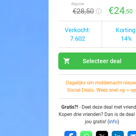
Regulier
€24
€28
,50
,50
Verkocht:
Korting
7.602
14%
shopping_cart
Selecteer deal
navi
Dagelijks om middernacht nieuw
Social Deals. Wees snel, op = op
Gratis?!
- Deel deze deal met vrien
Kopen drie vrienden? Dan is de deal
jou gratis! (
info
)