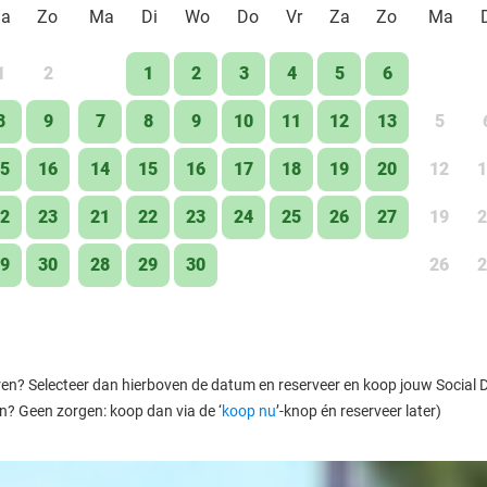
Za
Zo
Ma
Di
Wo
Do
Vr
Za
Zo
Ma
1
2
1
2
3
4
5
6
8
9
7
8
9
10
11
12
13
5
5
16
14
15
16
17
18
19
20
12
1
2
23
21
22
23
24
25
26
27
19
2
9
30
28
29
30
26
2
ren? Selecteer dan hierboven de datum en reserveer en koop jouw Social Dea
en? Geen zorgen: koop dan via de ‘
koop nu
’-knop én reserveer later)