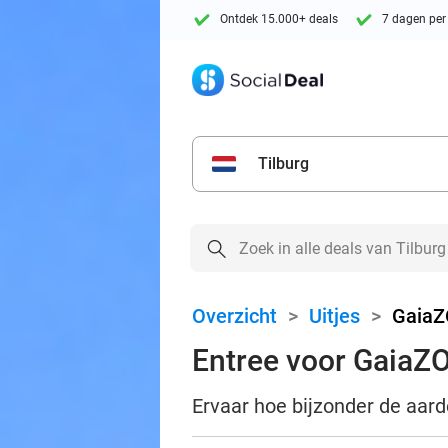
Ontdek 15.000+ deals
7 dagen per
Tilburg
Overzicht
>
Uitjes
>
Gaia
Entree voor GaiaZ
Ervaar hoe bijzonder de aarde