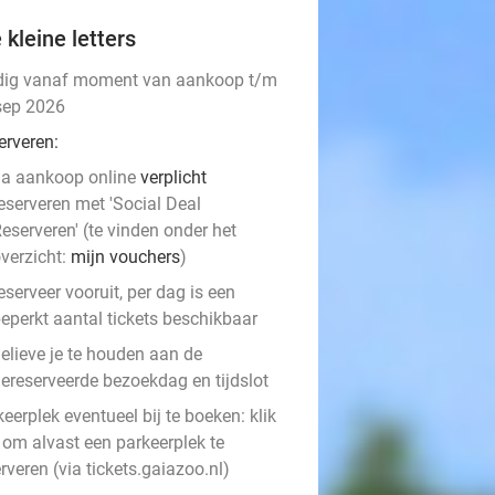
 kleine letters
dig vanaf moment van aankoop t/m
sep 2026
erveren:
a aankoop online
verplicht
eserveren met 'Social Deal
eserveren' (te vinden onder het
verzicht:
mijn vouchers
)
eserveer vooruit, per dag is een
eperkt aantal tickets beschikbaar
elieve je te houden aan de
ereserveerde bezoekdag en tijdslot
eerplek eventueel bij te boeken: klik
om alvast een parkeerplek te
rveren (via tickets.gaiazoo.nl)