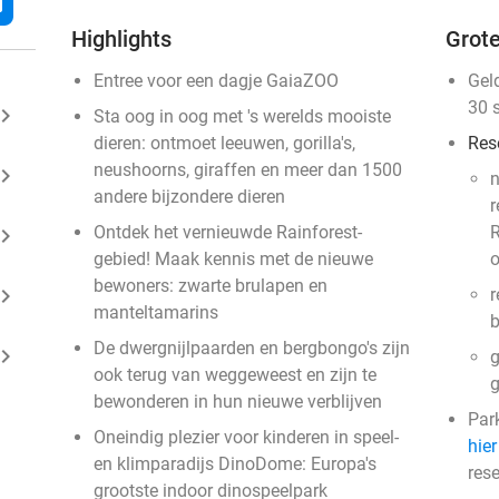
l
Highlights
Grote
Entree voor een dagje GaiaZOO
Gel
30 
ard_arrow_right
Sta oog in oog met 's werelds mooiste
dieren: ontmoet leeuwen, gorilla's,
Res
neushoorns, giraffen en meer dan 1500
ard_arrow_right
n
andere bijzondere dieren
r
Ontdek het vernieuwde Rainforest-
R
ard_arrow_right
gebied! Maak kennis met de nieuwe
o
bewoners: zwarte brulapen en
ard_arrow_right
r
manteltamarins
b
De dwergnijlpaarden en bergbongo's zijn
ard_arrow_right
g
ook terug van weggeweest en zijn te
g
bewonderen in hun nieuwe verblijven
Park
Oneindig plezier voor kinderen in speel-
hier
en klimparadijs DinoDome: Europa's
rese
grootste indoor dinospeelpark