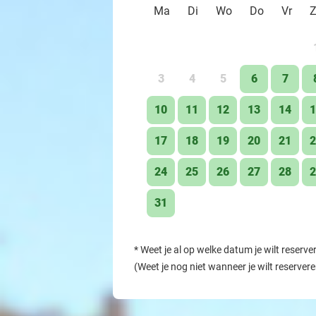
Ma
Di
Wo
Do
Vr
3
4
5
6
7
10
11
12
13
14
1
17
18
19
20
21
2
24
25
26
27
28
2
31
*
Weet je al op welke datum je wilt reserve
(Weet je nog niet wanneer je wilt reserver