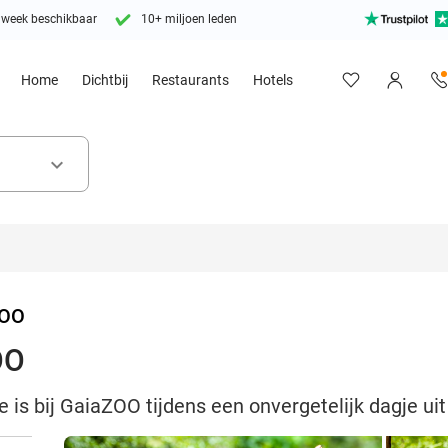
 week beschikbaar
10+ miljoen leden
Home
Dichtbij
Restaurants
Hotels
keyboard_arrow_down
ZOO
OO
 is bij GaiaZOO tijdens een onvergetelijk dagje uit