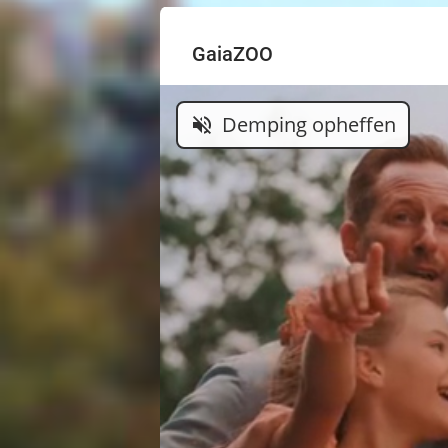
GaiaZOO
Demping opheffen
volume_off