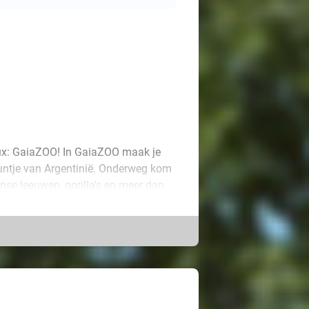
ux: GaiaZOO! In GaiaZOO maak je
puntje van Argentinië. Onderweg kom
anse leeuwen, gorilla's en meer dan
le eetgelegenheden. Gegarandeerd een