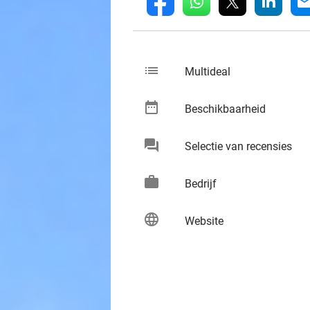
whatsapp
linkedin
fb
mai
list
keybo
Multideal
date_range
keybo
Beschikbaarheid
chat
keybo
Selectie van recensies
work
keybo
Bedrijf
language
keybo
Website