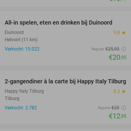
favorite_border
All-in spelen, eten en drinken bij Duinoord
19%
Duinoord
9.8
star
Helvoirt (11 km)
Verkocht: 15.022
€25
,95
Regulier
€20
,95
favorite_border
2-gangendiner à la carte bij Happy Italy Tilburg
35%
Happy Italy Tilburg
8.5
star
Tilburg
Verkocht: 2.782
€20
Regulier
€12
,95