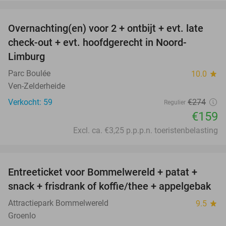
favorite_border
Overnachting(en) voor 2 + ontbijt + evt. late
42%
check-out + evt. hoofdgerecht in Noord-
Limburg
Parc Boulée
10.0
star
Ven-Zelderheide
Verkocht: 59
€274
Regulier
€159
Excl. ca. €3,25 p.p.p.n. toeristenbelasting
favorite_border
Entreeticket voor Bommelwereld + patat +
23%
snack + frisdrank of koffie/thee + appelgebak
Attractiepark Bommelwereld
9.5
star
Groenlo