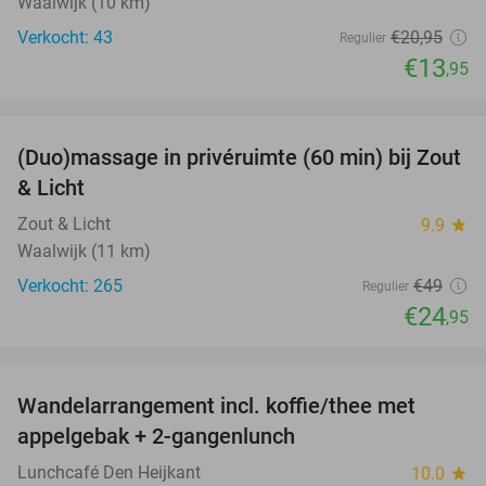
Waalwijk (10 km)
Verkocht: 43
€20
,95
Regulier
€13
,95
favorite_border
(Duo)massage in privéruimte (60 min) bij Zout
49%
& Licht
Zout & Licht
9.9
star
Waalwijk (11 km)
Verkocht: 265
€49
Regulier
€24
,95
favorite_border
Wandelarrangement incl. koffie/thee met
48%
appelgebak + 2-gangenlunch
Lunchcafé Den Heijkant
10.0
star