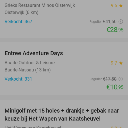
Grieks Restaurant Minos Oisterwijk
9.5
star
Oisterwijk (6 km)
Verkocht: 367
€41
,60
Regulier
€28
,95
favorite_border
Entree Adventure Days
37%
Baarle Outdoor & Leisure
9.7
star
Baarle-Nassau (13 km)
Verkocht: 331
€17
,50
Regulier
€10
,95
favorite_border
Minigolf met 15 holes + drankje + gebak naar
41%
keuze bij Het Wapen van Kaatsheuvel