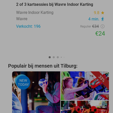
2 of 3 kartsessies bij Wavre Indoor Karting
Wavre Indoor Karting
9.8
star
Wavre
4 min.
directions_walk
Verkocht: 196
€34
Regulier
€24
Populair bij mensen uit Tilburg:
33%
NEW
TODAY