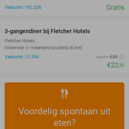
Gratis
Verkocht: 182.326
favorite_border
3-gangendiner bij Fletcher Hotels
42%
Fletcher Hotels
Oisterwijk (+ meerdere locaties) (6 km)
Verkocht: 13.394
€39
Regulier
€22
,50
Voordelig spontaan uit
eten?