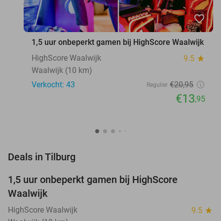
favorite_border
1,5 uur onbeperkt gamen bij HighScore Waalwijk
HighScore Waalwijk
9.5
star
Waalwijk (10 km)
Verkocht: 43
€20
,95
Regulier
€13
,95
favorite_border
Deals in Tilburg
1,5 uur onbeperkt gamen bij HighScore
33%
NEW
Waalwijk
TODAY
HighScore Waalwijk
9.5
star