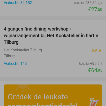
Verkocht: 34.152
€35
,50
Regulier
€27
,50
favorite_border
4 gangen fine dining-workshop +
32%
wijnarrangement bij Het Kookatelier in hartje
Tilburg
Het Kookatelier Tilburg
9.9
star
Tilburg
Verkocht: 145
€95
Regulier
€64
,95
Ontdek de leukste