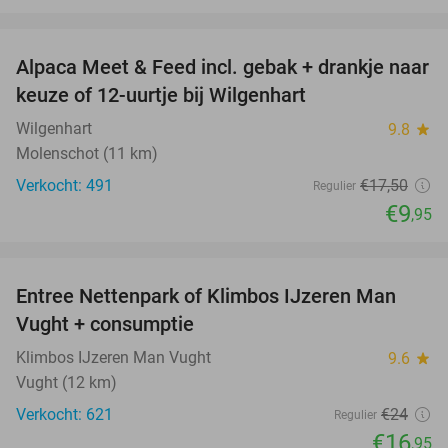
favorite_border
Alpaca Meet & Feed incl. gebak + drankje naar
43%
keuze of 12-uurtje bij Wilgenhart
Wilgenhart
9.8
star
Molenschot (11 km)
Verkocht: 491
€17
,50
Regulier
€9
,95
favorite_border
Entree Nettenpark of Klimbos IJzeren Man
29%
Vught + consumptie
Klimbos IJzeren Man Vught
9.6
star
Vught (12 km)
Verkocht: 621
€24
Regulier
€16
,95