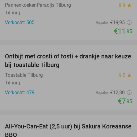
PannenkoekenParadijs Tilburg
8.9
star
Tilburg
Verkocht: 505
€19
,95
Regulier
€11
,95
favorite_border
Ontbijt met crosti of tosti + drankje naar keuze
38%
bij Toastable Tilburg
Toastable Tilburg
9.5
star
Tilburg
Verkocht: 479
€12
,80
Regulier
€7
,95
favorite_border
All-You-Can-Eat (2,5 uur) bij Sakura Koreaanse
19%
BBQ