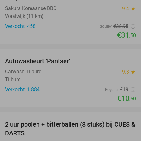
Sakura Koreaanse BBQ
9.4
star
Waalwijk (11 km)
Verkocht: 458
€38
,95
Regulier
€31
,50
favorite_border
Autowasbeurt 'Pantser'
45%
Carwash Tilburg
9.3
star
Tilburg
Verkocht: 1.884
€19
Regulier
€10
,50
favorite_border
2 uur poolen + bitterballen (8 stuks) bij CUES &
50%
DARTS