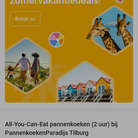
zomervakantiedeals
!
Bekijk nu
favorite_border
All-You-Can-Eat pannenkoeken (2 uur) bij
40%
PannenkoekenParadijs Tilburg