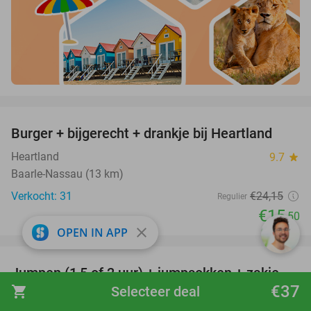
favorite_border
Burger + bijgerecht + drankje bij Heartland
36%
Heartland
9.7
star
Baarle-Nassau (13 km)
Verkocht: 31
€24
,15
Regulier
€15
,50
close
OPEN IN APP
favorite_border
Jumpen (1,5 of 2 uur) + jumpsokken + zakje
48%
€37
shopping_cart
Selecteer deal
chips + evt. slush