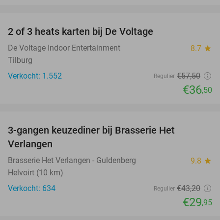
favorite_border
2 of 3 heats karten bij De Voltage
37%
De Voltage Indoor Entertainment
8.7
star
Tilburg
Verkocht: 1.552
€57
,50
Regulier
€36
,50
favorite_border
3-gangen keuzediner bij Brasserie Het
31%
Verlangen
Brasserie Het Verlangen - Guldenberg
9.8
star
Helvoirt (10 km)
Verkocht: 634
€43
,20
Regulier
€29
,95
favorite_border