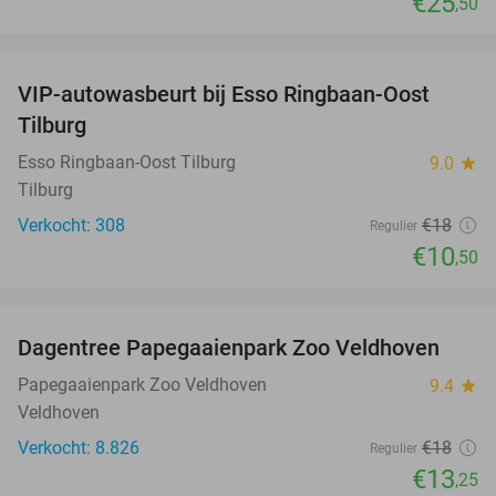
€25
,50
favorite_border
VIP-autowasbeurt bij Esso Ringbaan-Oost
42%
Tilburg
Esso Ringbaan-Oost Tilburg
9.0
star
Tilburg
Verkocht: 308
€18
Regulier
€10
,50
favorite_border
Dagentree Papegaaienpark Zoo Veldhoven
26%
Papegaaienpark Zoo Veldhoven
9.4
star
Veldhoven
Verkocht: 8.826
€18
Regulier
€13
,25