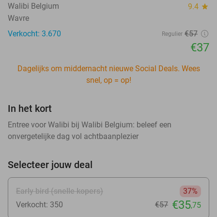
Walibi Belgium
9.4
star
Wavre
Verkocht: 3.670
€57
Regulier
€37
Dagelijks om middernacht nieuwe Social Deals. Wees
snel, op = op!
In het kort
Entree voor Walibi bij Walibi Belgium: beleef een
onvergetelijke dag vol achtbaanplezier
Selecteer jouw deal
Early bird (snelle kopers)
37%
€35
Verkocht: 350
€57
,75