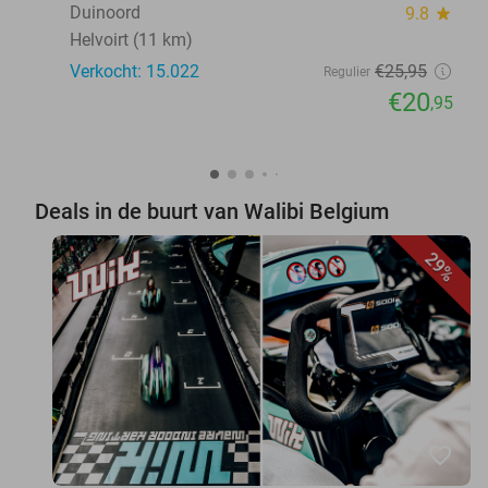
Duinoord
9.8
star
Helvoirt (11 km)
Verkocht: 15.022
€25
,95
Regulier
€20
,95
Deals in de buurt van Walibi Belgium
29%
favorite_border