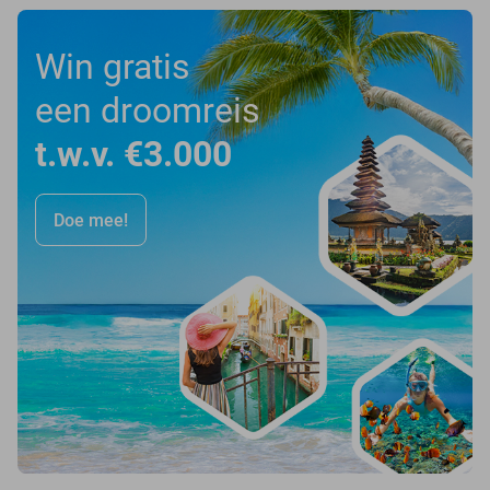
Win gratis
een droomreis
t.w.v. €3.000
Doe mee!