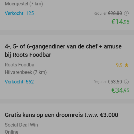
Moergestel (7 km)
Verkocht: 125
€28
,80
Regulier
€14
,95
favorite_border
4-, 5- of 6-gangendiner van de chef + amuse
35%
bij Roots Foodbar
Roots Foodbar
9.9
star
Hilvarenbeek (7 km)
Verkocht: 562
€53
,50
Regulier
€34
,95
favorite_border
Gratis kans op een droomreis t.w.v. €3.000
Social Deal Win
Online