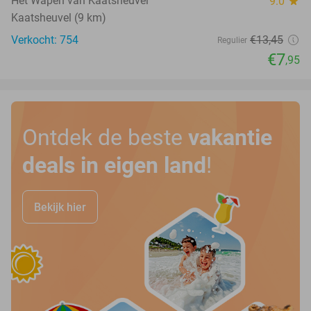
Het Wapen van Kaatsheuvel
9.0
star
Kaatsheuvel (9 km)
Verkocht: 754
€13
,45
Regulier
€7
,95
Ontdek de beste
vakantie
deals in eigen land
!
Bekijk hier