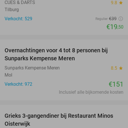
CUES & DARTS
9.8
star
Tilburg
Verkocht: 529
€39
Regulier
€19
,50
favorite_border
Overnachtingen voor 4 tot 8 personen bij
Sunparks Kempense Meren
Sunparks Kempense Meren
8.5
star
Mol
€151
Verkocht: 972
Inclusief alle bijkomende kosten
favorite_border
Grieks 3-gangendiner bij Restaurant Minos
30%
Oisterwijk