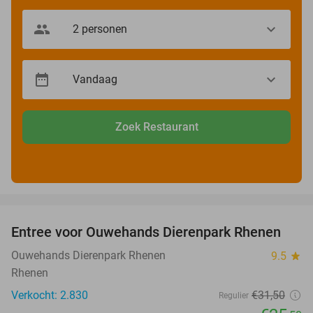
Zoek Restaurant
favorite_border
Entree voor Ouwehands Dierenpark Rhenen
19%
Ouwehands Dierenpark Rhenen
9.5
star
Rhenen
Verkocht: 2.830
€31
,50
Regulier