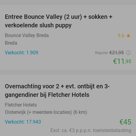
favorite_border
Entree Bounce Valley (2 uur) + sokken +
46%
verkoelende slush puppy
Bounce Valley Breda
9.6
star
Breda
Verkocht: 1.909
€21
,95
Regulier
€11
,95
favorite_border
Overnachting voor 2 + evt. ontbijt en 3-
gangendiner bij Fletcher Hotels
Fletcher Hotels
Oisterwijk (+ meerdere locaties) (6 km)
€45
Verkocht: 17.943
Excl. ca. €3 p.p.p.n. toeristenbelasting