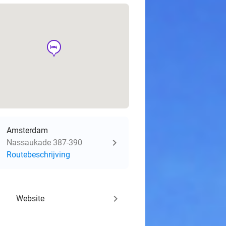
hotel
Amsterdam
Nassaukade 387-390
Routebeschrijving
keyboard_arrow_right
Website