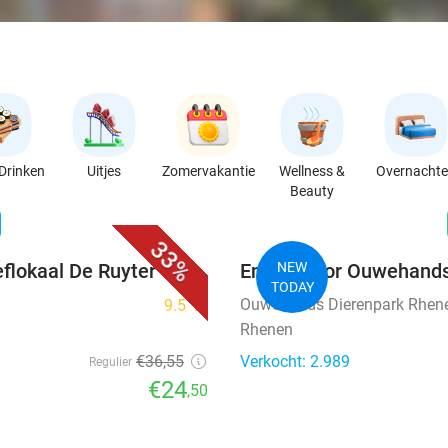
Drinken
Uitjes
Zomervakantie
Wellness &
Overnacht
Beauty
favorite_border
n
33%
eflokaal De Ruyter
Entree voor Ouwehands
NEW
TODAY
Ouwehands Dierenpark Rhen
9.5
star
Rhenen
€36
,55
Verkocht: 2.989
Regulier
€24
,50