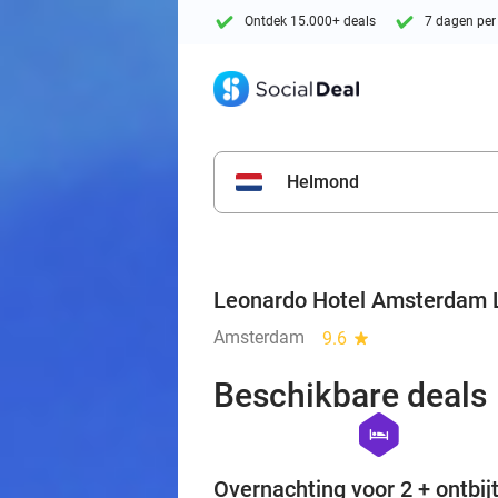
Ontdek 15.000+ deals
7 dagen per
Helmond
Leonardo Hotel Amsterdam 
Amsterdam
9.6
star
Beschikbare deals
hexagon
hotel
Overnachting voor 2 + ontbijt