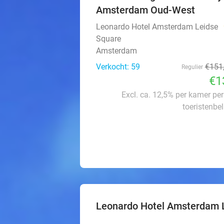
Amsterdam Oud-West
Leonardo Hotel Amsterdam Leidse
Square
Amsterdam
Verkocht: 59
€151
Regulier
€1
Excl. ca. 12,5% per kamer pe
toeristenbe
Leonardo Hotel Amsterdam 