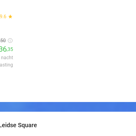
9.6
star
,50
36
,35
r nacht
lasting
Leidse Square