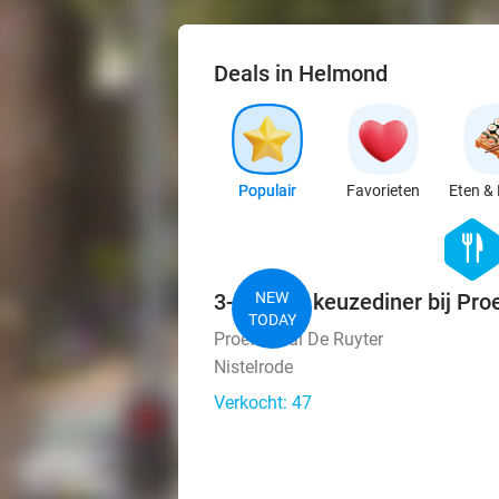
Deals in Helmond
Populair
Favorieten
Eten & 
hexago
food
3-gangen keuzediner bij Pro
NEW
TODAY
Proeflokaal De Ruyter
Nistelrode
Verkocht: 47