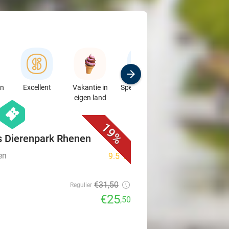
en
Excellent
Vakantie in
Speciaalzaken
Sport
eigen land
& Auto's
favorite_border
hexagon
events
19%
 Dierenpark Rhenen
en
9.5
star
€31
,50
Regulier
€25
,50