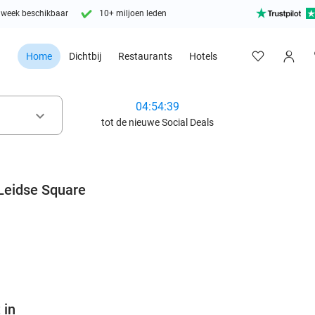
 week beschikbaar
10+ miljoen leden
Home
Dichtbij
Restaurants
Hotels
04:54:37
keyboard_arrow_down
tot de nieuwe Social Deals
Leidse Square
favorite_border
 in