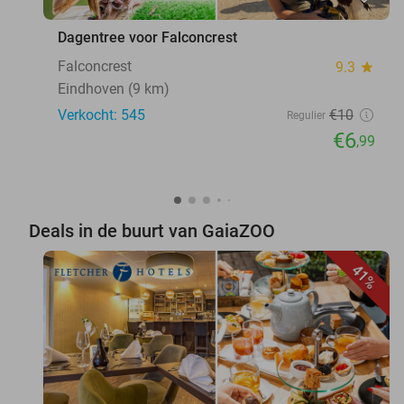
Dagentree voor Falconcrest
Falconcrest
9.3
star
Eindhoven (9 km)
Verkocht: 545
€10
Regulier
€6
,99
Deals in de buurt van GaiaZOO
41%