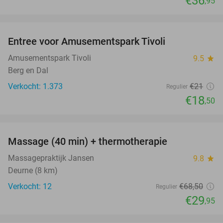
€36
,95
favorite_border
Entree voor Amusementspark Tivoli
12%
Amusementspark Tivoli
9.5
star
Berg en Dal
Verkocht: 1.373
€21
Regulier
€18
,50
favorite_border
Massage (40 min) + thermotherapie
56%
Massagepraktijk Jansen
9.8
star
Deurne (8 km)
Verkocht: 12
€68
,50
Regulier
€29
,95
favorite_border