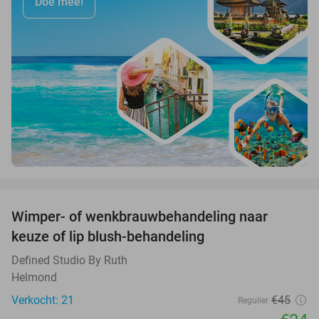
Doe mee!
favorite_border
Wimper- of wenkbrauwbehandeling naar
47%
keuze of lip blush-behandeling
Defined Studio By Ruth
Helmond
Verkocht: 21
€45
Regulier