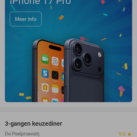
iPhone 17 Pro
Meer info
favorite_border
3-gangen keuzediner
33%
De Peelproeverij
9.0
star