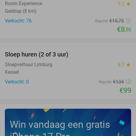
Room Experience
9.2
star
Geldrop (8 km)
Verkocht: 76
€15
,75
Regulier
€8
,50
favorite_border
Sloep huren (2 of 3 uur)
26%
NEW
TODAY
Sloepverhuur Limburg
9.7
star
Kessel
Verkocht: 0
€134
Regulier
€99
Win vandaag een gratis