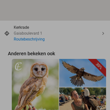
Kerkrade
Gaiaboulevard 1
Routebeschrijving
Anderen bekeken ook
30%
favorite_border