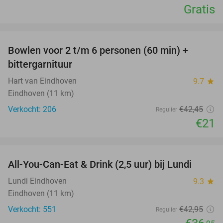
Gratis
favorite_border
Bowlen voor 2 t/m 6 personen (60 min) +
51%
bittergarnituur
Hart van Eindhoven
9.7
star
Eindhoven (11 km)
Verkocht: 206
€42
,45
Regulier
€21
favorite_border
All-You-Can-Eat & Drink (2,5 uur) bij Lundi
14%
Lundi Eindhoven
9.3
star
Eindhoven (11 km)
Verkocht: 551
€42
,95
Regulier