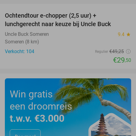
favorite_border
Ochtendtour e-chopper (2,5 uur) +
40%
lunchgerecht naar keuze bij Uncle Buck
Uncle Buck Someren
9.4
star
Someren (8 km)
Verkocht: 104
€49
,25
Regulier
€29
,50
Win gratis
een droomreis
t.w.v. €3.000