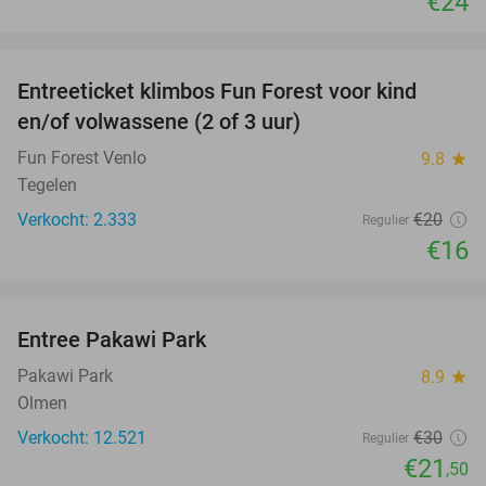
€24
favorite_border
Entreeticket klimbos Fun Forest voor kind
20%
en/of volwassene (2 of 3 uur)
Fun Forest Venlo
9.8
star
Tegelen
Verkocht: 2.333
€20
Regulier
€16
favorite_border
Entree Pakawi Park
28%
Pakawi Park
8.9
star
Olmen
Verkocht: 12.521
€30
Regulier
€21
,50