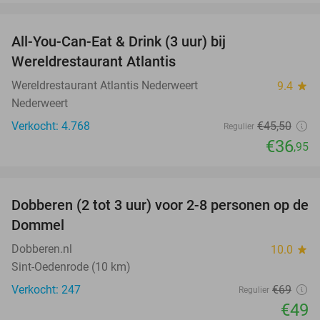
favorite_border
All-You-Can-Eat & Drink (3 uur) bij
19%
Wereldrestaurant Atlantis
Wereldrestaurant Atlantis Nederweert
9.4
star
Nederweert
Verkocht: 4.768
€45
,50
Regulier
€36
,95
favorite_border
Dobberen (2 tot 3 uur) voor 2-8 personen op de
29%
Dommel
Dobberen.nl
10.0
star
Sint-Oedenrode (10 km)
Verkocht: 247
€69
Regulier
€49