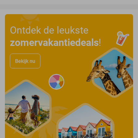
Ontdek de leukste
zomervakantiedeals
!
Bekijk nu