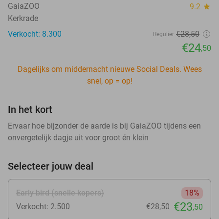
GaiaZOO
9.2
star
Kerkrade
Verkocht: 8.300
€28
,50
Regulier
€24
,50
Dagelijks om middernacht nieuwe Social Deals. Wees
snel, op = op!
In het kort
Ervaar hoe bijzonder de aarde is bij GaiaZOO tijdens een
onvergetelijk dagje uit voor groot én klein
Selecteer jouw deal
Early bird (snelle kopers)
18%
€23
Verkocht: 2.500
€28
,50
,50