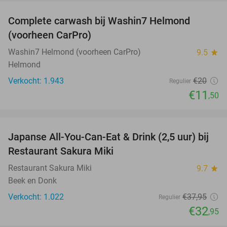
Complete carwash bij Washin7 Helmond
43%
(voorheen CarPro)
Washin7 Helmond (voorheen CarPro)
9.5
star
Helmond
Verkocht: 1.943
€20
Regulier
€11
,50
favorite_border
Japanse All-You-Can-Eat & Drink (2,5 uur) bij
13%
Restaurant Sakura Miki
Restaurant Sakura Miki
9.7
star
Beek en Donk
Verkocht: 1.022
€37
,95
Regulier
€32
,95