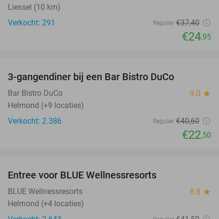
Liessel (10 km)
Verkocht: 291
€37
,40
Regulier
€24
,95
favorite_border
3-gangendiner bij een Bar Bistro DuCo
45%
Bar Bistro DuCo
9.0
star
Helmond (+9 locaties)
Verkocht: 2.386
€40
,60
Regulier
€22
,50
favorite_border
Entree voor BLUE Wellnessresorts
48%
BLUE Wellnessresorts
8.8
star
Helmond (+4 locaties)