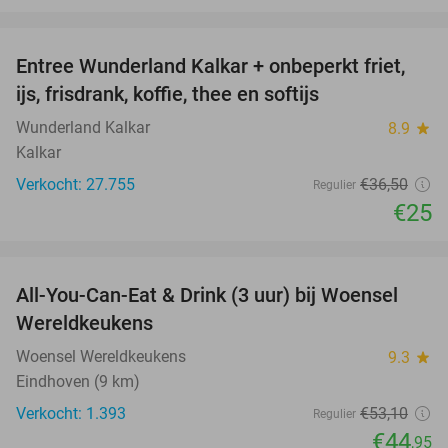
favorite_border
Entree Wunderland Kalkar + onbeperkt friet,
32%
ijs, frisdrank, koffie, thee en softijs
Wunderland Kalkar
8.9
star
Kalkar
Verkocht: 27.755
€36
,50
Regulier
€25
favorite_border
All-You-Can-Eat & Drink (3 uur) bij Woensel
15%
Wereldkeukens
Woensel Wereldkeukens
9.3
star
Eindhoven (9 km)
Verkocht: 1.393
€53
,10
Regulier
€44
,95