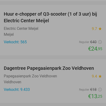
favorite_border
Huur e-chopper of Q3-scooter (1 of 3 uur) bij
38%
Electric Center Meijel
Electric Center Meijel
9.7
star
Meijel
Verkocht: 565
€40
Regulier
€24
,95
favorite_border
Dagentree Papegaaienpark Zoo Veldhoven
26%
Papegaaienpark Zoo Veldhoven
9.4
star
Veldhoven
Verkocht: 9.433
€18
Regulier
€13
,25
favorite_border