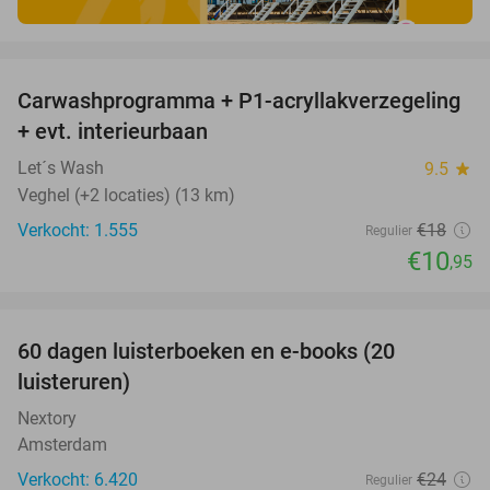
favorite_border
Carwashprogramma + P1-acryllakverzegeling
39%
+ evt. interieurbaan
Let´s Wash
9.5
star
Veghel (+2 locaties) (13 km)
Verkocht: 1.555
€18
Regulier
€10
,95
favorite_border
100%
60 dagen luisterboeken en e-books (20
luisteruren)
Nextory
Amsterdam
Verkocht: 6.420
€24
Regulier