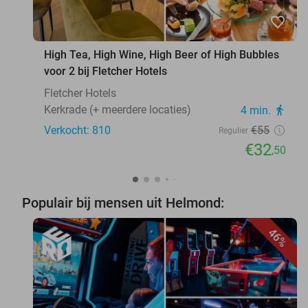
favorite_border
High Tea, High Wine, High Beer of High Bubbles
voor 2 bij Fletcher Hotels
Fletcher Hotels
Kerkrade (+ meerdere locaties)
4 min.
directions_walk
Verkocht: 810
€55
Regulier
€32
,50
Populair bij mensen uit Helmond:
46%