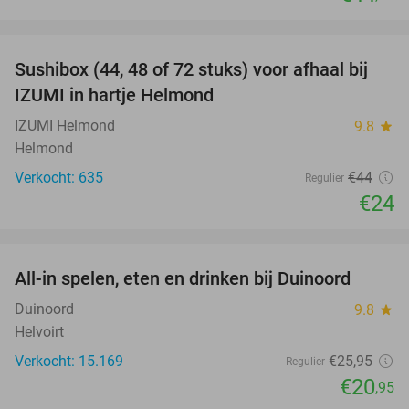
favorite_border
Sushibox (44, 48 of 72 stuks) voor afhaal bij
45%
IZUMI in hartje Helmond
IZUMI Helmond
9.8
star
Helmond
Verkocht: 635
€44
Regulier
€24
favorite_border
All-in spelen, eten en drinken bij Duinoord
19%
Duinoord
9.8
star
Helvoirt
Verkocht: 15.169
€25
,95
Regulier
€20
,95