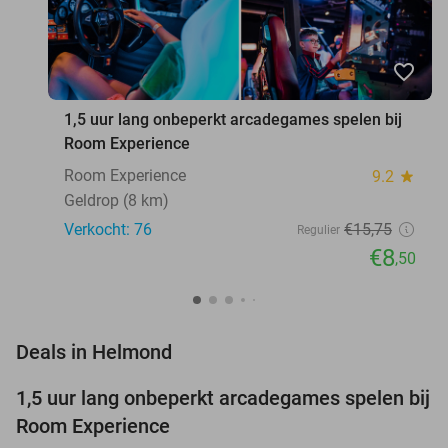
favorite_border
1,5 uur lang onbeperkt arcadegames spelen bij
Room Experience
Room Experience
9.2
star
Geldrop (8 km)
Verkocht: 76
€15
,75
Regulier
€8
,50
favorite_border
Deals in Helmond
1,5 uur lang onbeperkt arcadegames spelen bij
46%
Room Experience