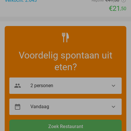
Verkocht: 2.643
€41
,50
Regulier
€21
,50
Voordelig spontaan uit
eten?
Zoek Restaurant