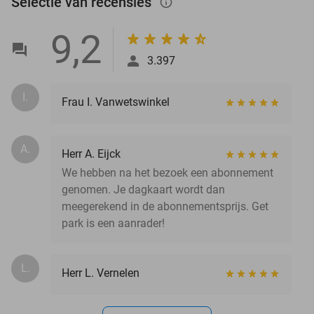
Selectie van recensies
info_outlined
9,2
3.397
I.
Frau I. Vanwetswinkel
A.
Herr A. Eijck
We hebben na het bezoek een abonnement
genomen. Je dagkaart wordt dan
meegerekend in de abonnementsprijs. Get
park is een aanrader!
L.
Herr L. Vernelen