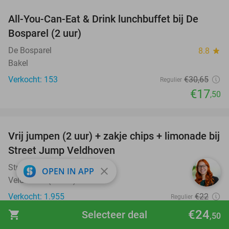
All-You-Can-Eat & Drink lunchbuffet bij De
43%
Bosparel (2 uur)
De Bosparel
8.8
star
Bakel
Verkocht: 153
€30
,65
Regulier
€17
,50
favorite_border
Vrij jumpen (2 uur) + zakje chips + limonade bij
50%
Street Jump Veldhoven
Street Jump Veldhoven
9.3
star
close
OPEN IN APP
Veldhoven (15 km)
Verkocht: 1.955
€22
Regulier
€10
,95
€24
shopping_cart
Selecteer deal
,50
favorite_border