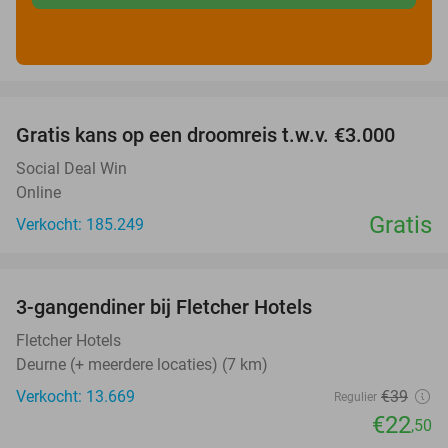
favorite_border
Gratis kans op een droomreis t.w.v. €3.000
Social Deal Win
Online
Gratis
Verkocht: 185.249
favorite_border
3-gangendiner bij Fletcher Hotels
42%
Fletcher Hotels
Deurne (+ meerdere locaties) (7 km)
Verkocht: 13.669
€39
Regulier
€22
,50