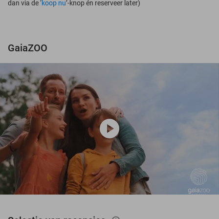
dan via de ‘
koop nu
’-knop én reserveer later)
GaiaZOO
play_circle