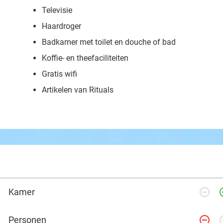
Televisie
Haardroger
Badkamer met toilet en douche of bad
Koffie- en theefaciliteiten
Gratis wifi
Artikelen van Rituals
remove_circle_outline
add_ci
Kamer
remove_circle_outline
add_ci
Personen