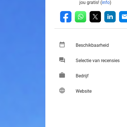
jou gratis! (
info
)
whatsapp
linkedin
fb
mai
date_range
keybo
Beschikbaarheid
chat
keybo
Selectie van recensies
work
keybo
Bedrijf
language
keybo
Website