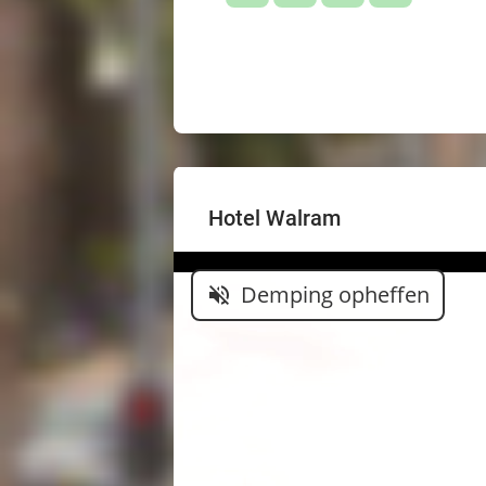
Hotel Walram
Demping opheffen
volume_off