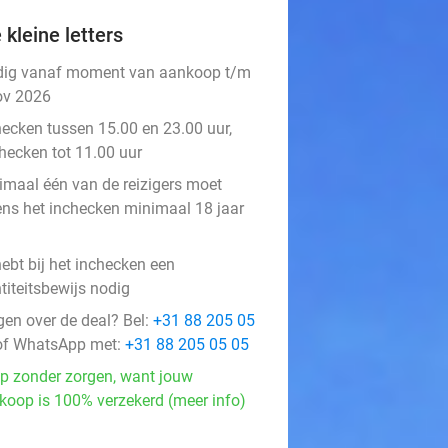
 kleine letters
dig vanaf moment van aankoop t/m
ov 2026
hecken tussen 15.00 en 23.00 uur,
checken tot 11.00 uur
imaal één van de reizigers moet
dens het inchecken minimaal 18 jaar
ebt bij het inchecken een
titeitsbewijs nodig
gen over de deal? Bel:
+31 88 205 05
f WhatsApp met:
+31 88 205 05 05
p zonder zorgen, want jouw
koop is 100% verzekerd (meer info)