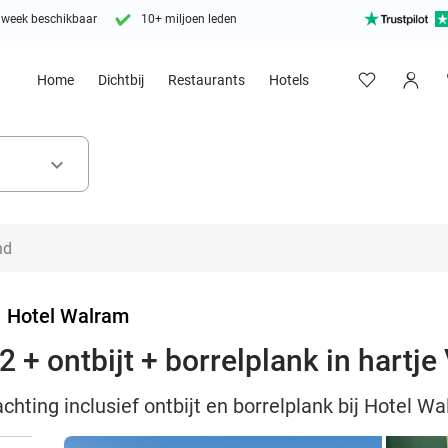
 week beschikbaar
10+ miljoen leden
Home
Dichtbij
Restaurants
Hotels
keyboard_arrow_down
>
Hotel Walram
 + ontbijt + borrelplank in hartj
chting inclusief ontbijt en borrelplank bij Hotel W