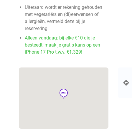
Uiteraard wordt er rekening gehouden
met vegetariërs en (di)eetwensen of
allergieën, vermeld deze bij je
reservering
Alleen vandaag: bij elke €10 die je
besteedt, maak je gratis kans op een
iPhone 17 Pro t.w.v. €1.329!
hotel