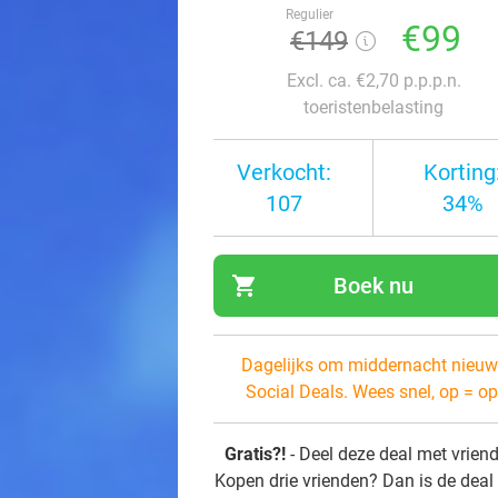
Regulier
€99
€149
Excl. ca. €2,70 p.p.p.n.
toeristenbelasting
Verkocht:
Korting
107
34%
shopping_cart
Boek nu
navi
Dagelijks om middernacht nieuw
Social Deals. Wees snel, op = op
Gratis?!
- Deel deze deal met vrien
Kopen drie vrienden? Dan is de deal