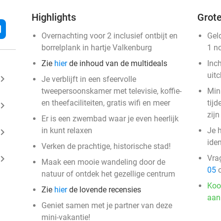
Highlights
Grote
l
Overnachting voor 2 inclusief ontbijt en
Gel
borrelplank in hartje Valkenburg
1 n
Zie
hier
de inhoud van de multideals
Inc
uit
ard_arrow_right
Je verblijft in een sfeervolle
tweepersoonskamer met televisie, koffie-
Min
en theefaciliteiten, gratis wifi en meer
tij
ard_arrow_right
zijn
Er is een zwembad waar je even heerlijk
in kunt relaxen
Je h
ard_arrow_right
iden
Verken de prachtige, historische stad!
ard_arrow_right
Vra
Maak een mooie wandeling door de
05
o
natuur of ontdek het gezellige centrum
Koo
Zie
hier
de lovende recensies
aan
Geniet samen met je partner van deze
mini-vakantie!