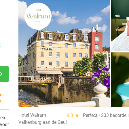
:
gate_next
e
!
Hotel Walram
9.3
star
Perfect • 233 beoordel
den.
Valkenburg aan de Geul
 voor