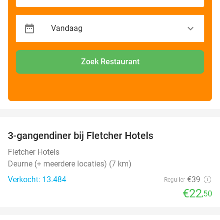
Zoek Restaurant
favorite_border
3-gangendiner bij Fletcher Hotels
42%
Fletcher Hotels
Deurne (+ meerdere locaties) (7 km)
Verkocht: 13.484
€39
Regulier
€22
,50
favorite_border