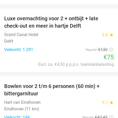
favorite_border
Luxe overnachting voor 2 + ontbijt + late
42%
check-out en meer in hartje Delft
Grand Canal Hotel
9.6
star
Delft
Verkocht: 1.291
€130
Regulier
€75
Excl. ca. €4,50 p.p.p.n. toeristenbelasting
favorite_border
Bowlen voor 2 t/m 6 personen (60 min) +
51%
bittergarnituur
Hart van Eindhoven
9.7
star
Eindhoven (11 km)
Verkocht: 194
€42
,45
Regulier