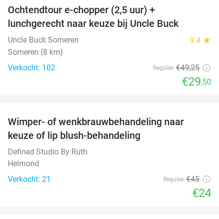
Ochtendtour e-chopper (2,5 uur) +
40%
lunchgerecht naar keuze bij Uncle Buck
Uncle Buck Someren
9.4
star
Someren (8 km)
Verkocht: 102
€49
,25
Regulier
€29
,50
favorite_border
Wimper- of wenkbrauwbehandeling naar
47%
keuze of lip blush-behandeling
Defined Studio By Ruth
Helmond
Verkocht: 21
€45
Regulier
€24