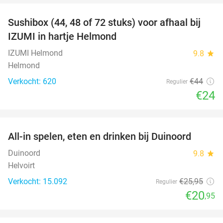
Sushibox (44, 48 of 72 stuks) voor afhaal bij
45%
IZUMI in hartje Helmond
IZUMI Helmond
9.8
star
Helmond
Verkocht: 620
€44
Regulier
€24
favorite_border
All-in spelen, eten en drinken bij Duinoord
19%
Duinoord
9.8
star
Helvoirt
Verkocht: 15.092
€25
,95
Regulier
€20
,95
favorite_border