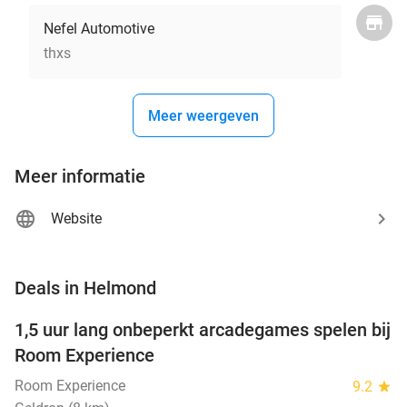
Nefel Automotive
thxs
Meer weergeven
Meer informatie
Website
favorite_border
Deals in Helmond
1,5 uur lang onbeperkt arcadegames spelen bij
46%
NEW
Room Experience
TODAY
Room Experience
9.2
star