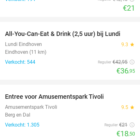
€21
favorite_border
All-You-Can-Eat & Drink (2,5 uur) bij Lundi
14%
Lundi Eindhoven
9.3
star
Eindhoven (11 km)
Verkocht: 544
€42
,95
Regulier
€36
,95
favorite_border
Entree voor Amusementspark Tivoli
12%
Amusementspark Tivoli
9.5
star
Berg en Dal
Verkocht: 1.305
€21
Regulier
€18
,50