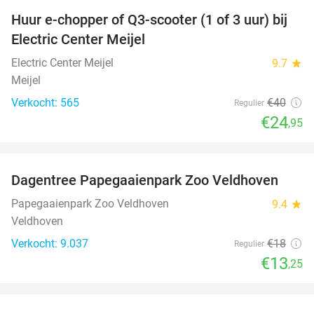
Huur e-chopper of Q3-scooter (1 of 3 uur) bij
38%
Electric Center Meijel
Electric Center Meijel
9.7
star
Meijel
Verkocht: 565
€40
Regulier
€24
,95
favorite_border
Dagentree Papegaaienpark Zoo Veldhoven
26%
Papegaaienpark Zoo Veldhoven
9.4
star
Veldhoven
Verkocht: 9.037
€18
Regulier
€13
,25
favorite_border