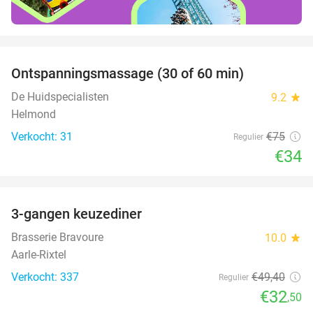
favorite_border
Ontspanningsmassage (30 of 60 min)
55%
De Huidspecialisten
9.2
star
Helmond
Verkocht: 31
€75
Regulier
€34
favorite_border
3-gangen keuzediner
34%
Brasserie Bravoure
10.0
star
Aarle-Rixtel
Verkocht: 337
€49
,40
Regulier
€32
,50