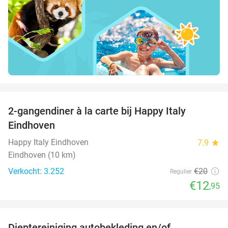
favorite_border
2-gangendiner à la carte bij Happy Italy
35%
Eindhoven
Happy Italy Eindhoven
7.9
star
Eindhoven (10 km)
Verkocht: 3.252
€20
Regulier
€12
,95
favorite_border
Dieptereiniging autobekleding en/of