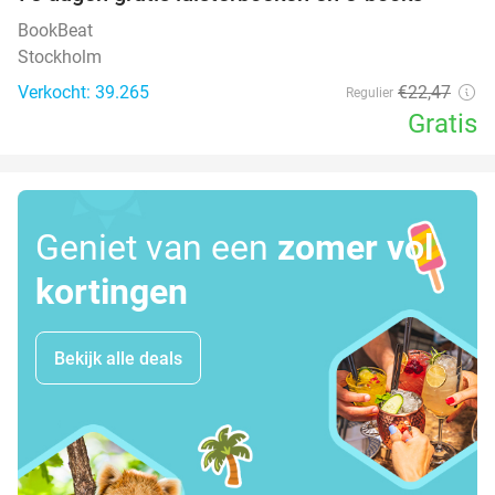
100%
BookBeat
Stockholm
Verkocht: 39.265
€22
,47
Regulier
Gratis
Geniet van een
zomer vol
kortingen
Bekijk alle deals