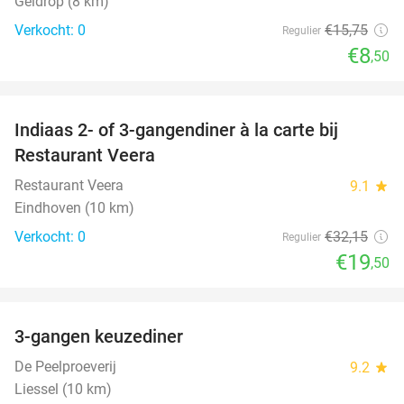
Geldrop (8 km)
Verkocht: 0
€15
,75
Regulier
€8
,50
favorite_border
Indiaas 2- of 3-gangendiner à la carte bij
39%
NEW
Restaurant Veera
TODAY
Restaurant Veera
9.1
star
Eindhoven (10 km)
Verkocht: 0
€32
,15
Regulier
€19
,50
favorite_border
3-gangen keuzediner
33%
De Peelproeverij
9.2
star
Liessel (10 km)