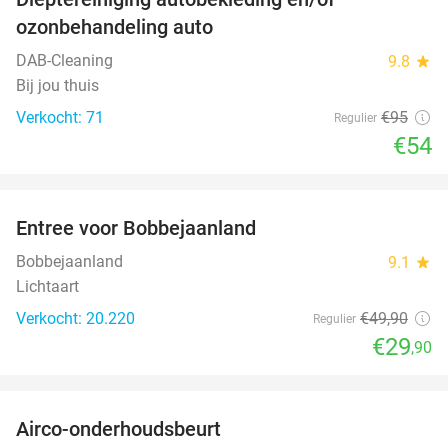
43%
ozonbehandeling auto
DAB-Cleaning
9.8
star
Bij jou thuis
Verkocht: 71
€95
Regulier
€54
favorite_border
Entree voor Bobbejaanland
40%
Bobbejaanland
9.1
star
Lichtaart
Verkocht: 20.220
€49
,90
Regulier
€29
,90
favorite_border
Airco-onderhoudsbeurt
60%