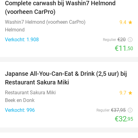
Complete carwash bij Washin7 Helmond
43%
(voorheen CarPro)
Washin7 Helmond (voorheen CarPro)
9.4
star
Helmond
Verkocht: 1.908
€20
Regulier
€11
,50
favorite_border
Japanse All-You-Can-Eat & Drink (2,5 uur) bij
13%
Restaurant Sakura Miki
Restaurant Sakura Miki
9.7
star
Beek en Donk
Verkocht: 996
€37
,95
Regulier
€32
,95
favorite_border