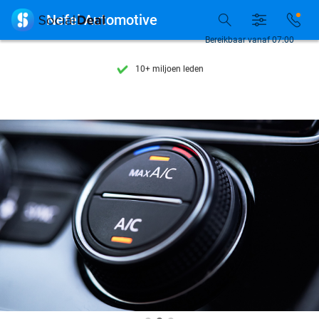
Ontdek 15.000+ deals

Nefel Automotive
7 dagen per week beschikbaar
Bereikbaar vanaf 07:00
10+ miljoen leden
9,4
op basis van
205.978 reviews
Ontdek 15.000+ deals
7 dagen per week beschikbaar
10+ miljoen leden