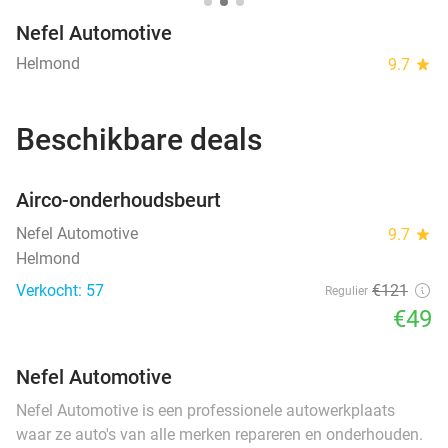
Nefel Automotive
Helmond
9.7
star
Beschikbare deals
favorite_border
Airco-onderhoudsbeurt
Nefel Automotive
9.7
star
Helmond
Verkocht: 57
€121
Regulier
€49
Nefel Automotive
Nefel Automotive is een professionele autowerkplaats
waar ze auto's van alle merken repareren en onderhouden.