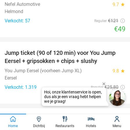
Nefel Automotive
9.7
star
Helmond
Verkocht: 57
€121
Regulier
€49
favorite_border
Jump ticket (90 of 120 min) voor You Jump
61%
Eersel + gripsokken + chips + slushy
You Jump Eersel (voorheen Jump XL)
9.8
star
Eersel
Verkocht: 1.319
€25
,80
Regulier
€9
,95
favorite_border
Entree voor Avonturenboerderij Molenwaard
27%
Home
Dichtbij
Restaurants
Hotels
Menu
Avonturenboerderij Molenwaard