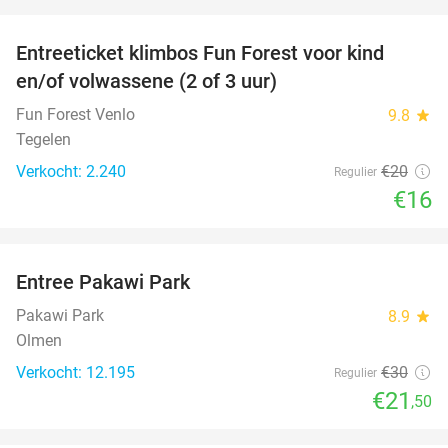
favorite_border
Entreeticket klimbos Fun Forest voor kind
20%
en/of volwassene (2 of 3 uur)
Fun Forest Venlo
9.8
star
Tegelen
Verkocht: 2.240
€20
Regulier
€16
favorite_border
Entree Pakawi Park
28%
Pakawi Park
8.9
star
Olmen
Verkocht: 12.195
€30
Regulier
€21
,50
favorite_border