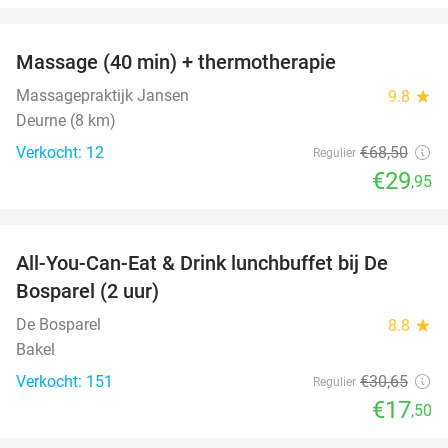
favorite_border
Massage (40 min) + thermotherapie
56%
Massagepraktijk Jansen
9.8
star
Deurne (8 km)
Verkocht: 12
€68
,50
Regulier
€29
,95
favorite_border
All-You-Can-Eat & Drink lunchbuffet bij De
43%
Bosparel (2 uur)
De Bosparel
8.8
star
Bakel
Verkocht: 151
€30
,65
Regulier
€17
,50
favorite_border