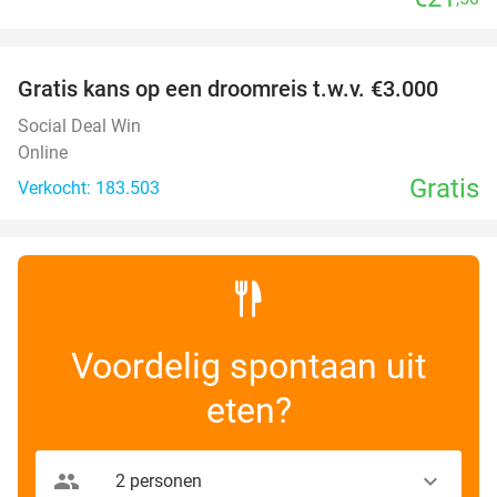
favorite_border
Gratis kans op een droomreis t.w.v. €3.000
Social Deal Win
Online
Gratis
Verkocht: 183.503
Voordelig spontaan uit
eten?