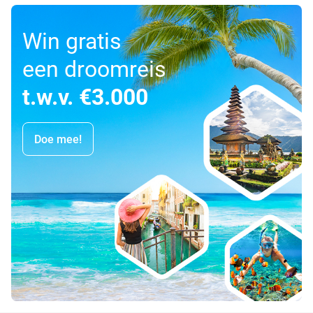
Win gratis
een droomreis
t.w.v. €3.000
Doe mee!