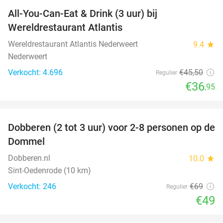
All-You-Can-Eat & Drink (3 uur) bij
19%
Wereldrestaurant Atlantis
Wereldrestaurant Atlantis Nederweert
9.4
star
Nederweert
Verkocht: 4.696
€45
,50
Regulier
€36
,95
favorite_border
Dobberen (2 tot 3 uur) voor 2-8 personen op de
29%
Dommel
Dobberen.nl
10.0
star
Sint-Oedenrode (10 km)
Verkocht: 246
€69
Regulier
€49
favorite_border