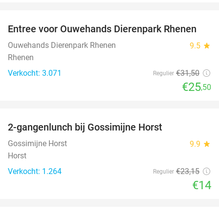
favorite_border
Entree voor Ouwehands Dierenpark Rhenen
19%
Ouwehands Dierenpark Rhenen
9.5
star
Rhenen
Verkocht: 3.071
€31
,50
Regulier
€25
,50
favorite_border
2-gangenlunch bij Gossimijne Horst
40%
Gossimijne Horst
9.9
star
Horst
Verkocht: 1.264
€23
,15
Regulier
€14
favorite_border