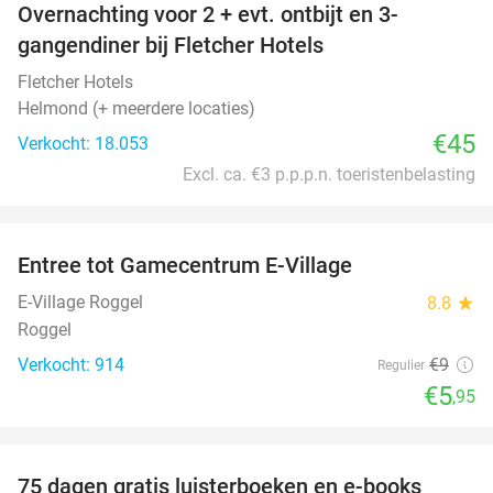
Overnachting voor 2 + evt. ontbijt en 3-
gangendiner bij Fletcher Hotels
Fletcher Hotels
Helmond (+ meerdere locaties)
€45
Verkocht: 18.053
Excl. ca. €3 p.p.p.n. toeristenbelasting
favorite_border
Entree tot Gamecentrum E-Village
34%
E-Village Roggel
8.8
star
Roggel
Verkocht: 914
€9
Regulier
€5
,95
favorite_border
75 dagen gratis luisterboeken en e-books