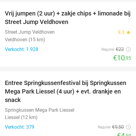
Vrij jumpen (2 uur) + zakje chips + limonade bij
50%
Street Jump Veldhoven
Street Jump Veldhoven
9.3
star
Veldhoven (15 km)
Verkocht: 1.928
€22
Regulier
€10
,95
favorite_border
Entree Springkussenfestival bij Springkussen
53%
Mega Park Liessel (4 uur) + evt. drankje en
snack
Springkussen Mega Park Liessel
Liessel (12 km)
Verkocht: 379
€9
,50
Regulier
€4
,50