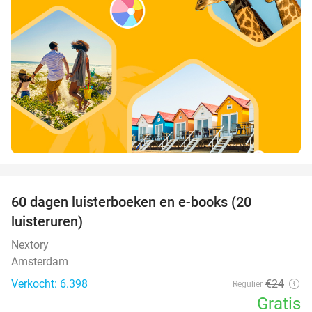
favorite_border
100%
60 dagen luisterboeken en e-books (20
luisteruren)
Nextory
Amsterdam
Verkocht: 6.398
€24
Regulier
Gratis