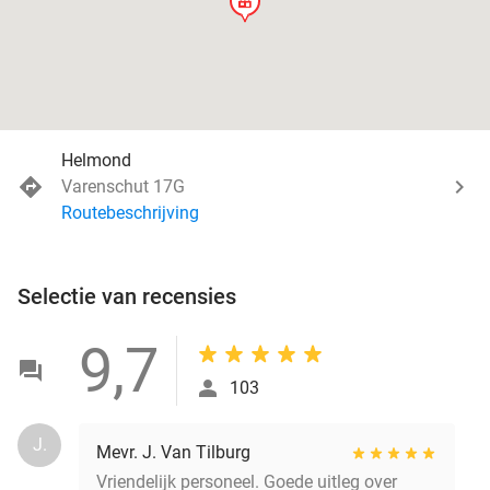
store
Helmond
Varenschut 17G
Routebeschrijving
Selectie van recensies
9,7
103
J.
Mevr. J. Van Tilburg
Vriendelijk personeel. Goede uitleg over