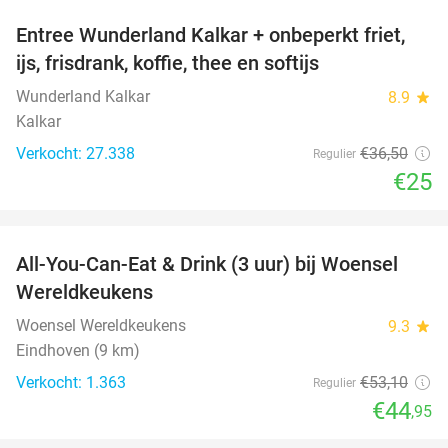
Entree Wunderland Kalkar + onbeperkt friet,
32%
ijs, frisdrank, koffie, thee en softijs
Wunderland Kalkar
8.9
star
Kalkar
Verkocht: 27.338
€36
,50
Regulier
€25
favorite_border
All-You-Can-Eat & Drink (3 uur) bij Woensel
15%
Wereldkeukens
Woensel Wereldkeukens
9.3
star
Eindhoven (9 km)
Verkocht: 1.363
€53
,10
Regulier
€44
,95
favorite_border