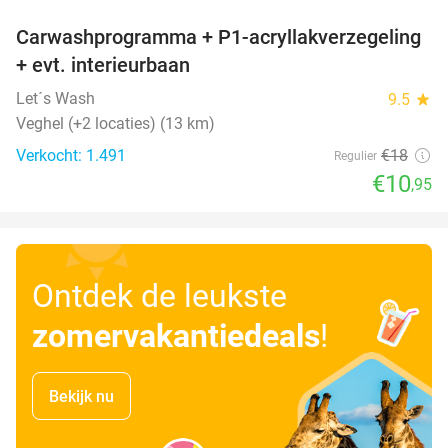
Carwashprogramma + P1-acryllakverzegeling
39%
+ evt. interieurbaan
Let´s Wash
9.5
star
Veghel (+2 locaties) (13 km)
Verkocht: 1.491
€18
Regulier
€10
,95
Ontdek de leukste
zomervakantiedeals
!
Bekijk nu