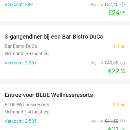
Verkocht: 289
€37
,40
Regulier
€24
,95
favorite_border
3-gangendiner bij een Bar Bistro DuCo
45%
Bar Bistro DuCo
9.0
star
Helmond (+9 locaties)
Verkocht: 2.367
€40
,60
Regulier
€22
,50
favorite_border
Entree voor BLUE Wellnessresorts
48%
BLUE Wellnessresorts
8.8
star
Helmond (+4 locaties)
Verkocht: 2.585
€41
,50
Regulier
€21
,50