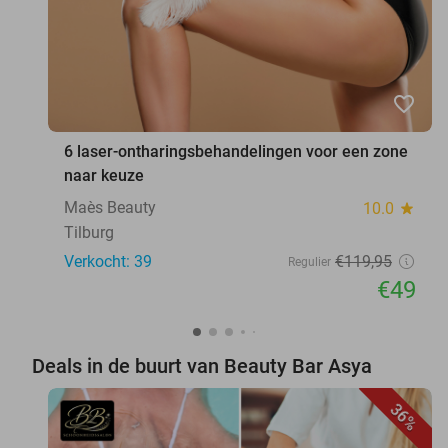
favorite_border
6 laser-ontharingsbehandelingen voor een zone
naar keuze
Maès Beauty
10.0
star
Tilburg
Verkocht: 39
€119
,95
Regulier
€49
Deals in de buurt van Beauty Bar Asya
36%