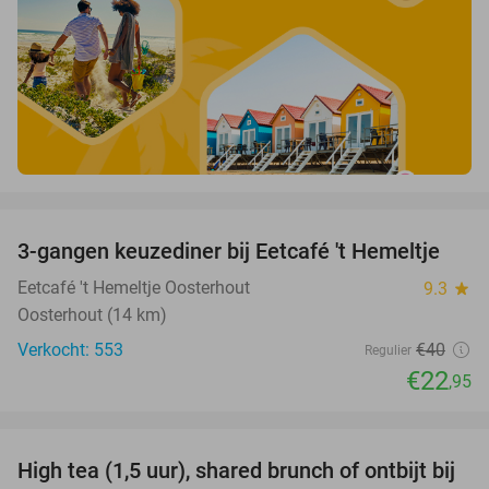
favorite_border
3-gangen keuzediner bij Eetcafé 't Hemeltje
43%
Eetcafé 't Hemeltje Oosterhout
9.3
star
Oosterhout (14 km)
Verkocht: 553
€40
Regulier
€22
,95
favorite_border
High tea (1,5 uur), shared brunch of ontbijt bij
35%