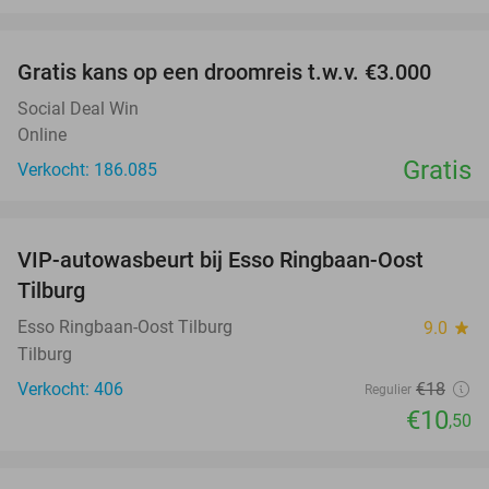
favorite_border
Gratis kans op een droomreis t.w.v. €3.000
Social Deal Win
Online
Gratis
Verkocht: 186.085
favorite_border
VIP-autowasbeurt bij Esso Ringbaan-Oost
42%
Tilburg
Esso Ringbaan-Oost Tilburg
9.0
star
Tilburg
Verkocht: 406
€18
Regulier
€10
,50
favorite_border