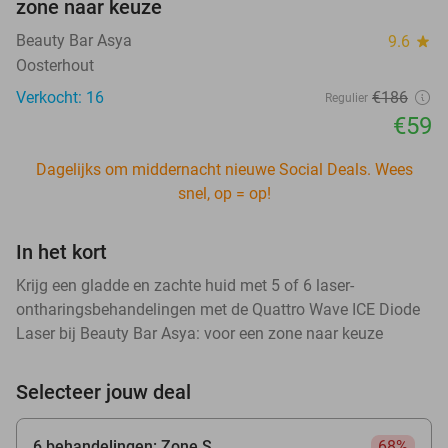
zone naar keuze
Beauty Bar Asya
9.6
star
Oosterhout
Verkocht: 16
€186
Regulier
€59
Dagelijks om middernacht nieuwe Social Deals. Wees
snel, op = op!
In het kort
Krijg een gladde en zachte huid met 5 of 6 laser-
ontharingsbehandelingen met de Quattro Wave ICE Diode
Laser bij Beauty Bar Asya: voor een zone naar keuze
Selecteer jouw deal
6 behandelingen: Zone S
68%