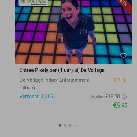
49%
favorite_border
Entree Pixelvloer (1 uur) bij De Voltage
De Voltage Indoor Entertainment
8.7
star
Tilburg
Verkocht: 1.366
€19
,50
Regulier
€9
,95