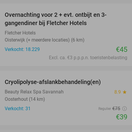
Overnachting voor 2 + evt. ontbijt en 3-
gangendiner bij Fletcher Hotels
Fletcher Hotels
Oisterwijk (+ meerdere locaties) (6 km)
€45
Verkocht: 18.229
Excl. ca. €3 p.p.p.n. toeristenbelasting
favorite_border
Cryolipolyse-afslankbehandeling(en)
48%
Beauty Relax Spa Savannah
8.9
star
Oosterhout (14 km)
Verkocht: 31
€75
Regulier
€39
favorite_border