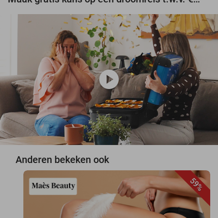
play_circle
Anderen bekeken ook
59%