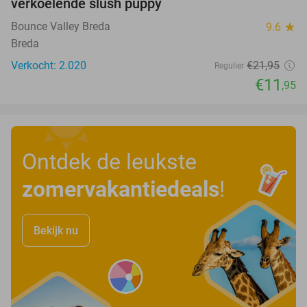
verkoelende slush puppy
Bounce Valley Breda
9.6
star
Breda
Verkocht: 2.020
€21
,95
Regulier
€11
,95
Ontdek de leukste
zomervakantiedeals
!
Bekijk nu