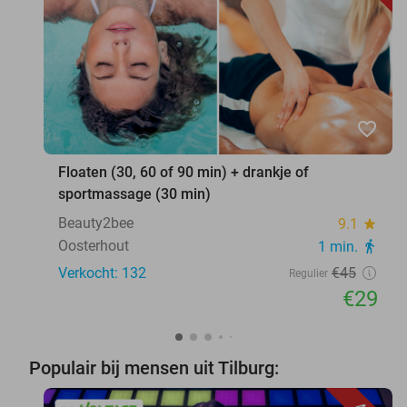
favorite_border
Floaten (30, 60 of 90 min) + drankje of
sportmassage (30 min)
Beauty2bee
9.1
star
Oosterhout
1 min.
directions_walk
Verkocht: 132
€45
Regulier
€29
Populair bij mensen uit Tilburg: