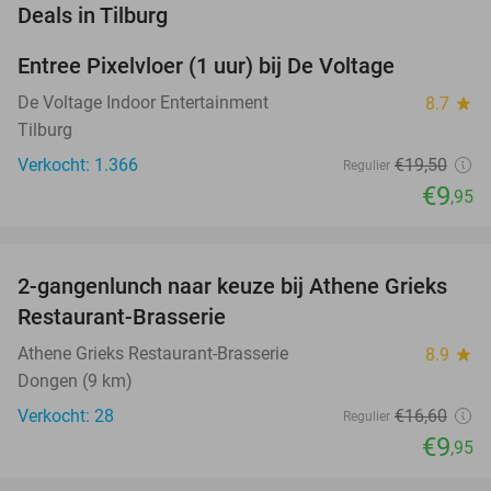
favorite_border
Deals in Tilburg
Entree Pixelvloer (1 uur) bij De Voltage
49%
De Voltage Indoor Entertainment
8.7
star
Tilburg
Verkocht: 1.366
€19
,50
Regulier
€9
,95
favorite_border
2-gangenlunch naar keuze bij Athene Grieks
40%
NEW
Restaurant-Brasserie
TODAY
Athene Grieks Restaurant-Brasserie
8.9
star
Dongen (9 km)
Verkocht: 28
€16
,60
Regulier
€9
,95