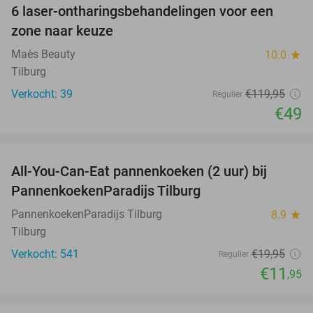
6 laser-ontharingsbehandelingen voor een
59%
zone naar keuze
Maès Beauty
10.0
star
Tilburg
Verkocht: 39
€119
,95
Regulier
€49
favorite_border
All-You-Can-Eat pannenkoeken (2 uur) bij
40%
PannenkoekenParadijs Tilburg
PannenkoekenParadijs Tilburg
8.9
star
Tilburg
Verkocht: 541
€19
,95
Regulier
€11
,95