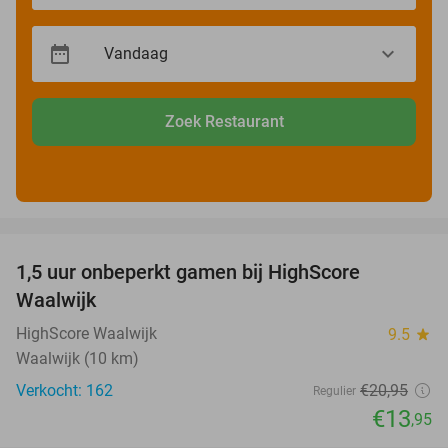
Zoek Restaurant
favorite_border
1,5 uur onbeperkt gamen bij HighScore
33%
Waalwijk
HighScore Waalwijk
9.5
star
Waalwijk (10 km)
Verkocht: 162
€20
,95
Regulier
€13
,95