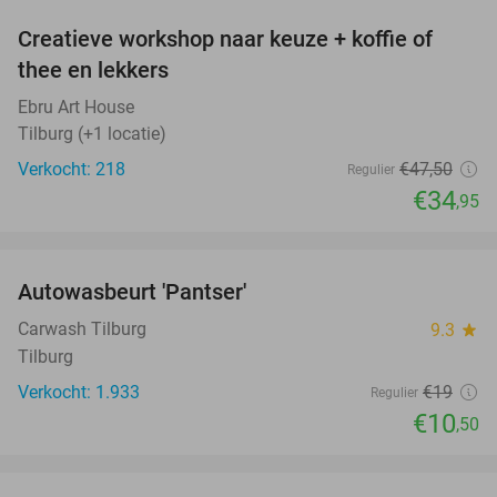
Creatieve workshop naar keuze + koffie of
26%
thee en lekkers
Ebru Art House
Tilburg (+1 locatie)
Verkocht: 218
€47
,50
Regulier
€34
,95
favorite_border
Autowasbeurt 'Pantser'
45%
Carwash Tilburg
9.3
star
Tilburg
Verkocht: 1.933
€19
Regulier
€10
,50
favorite_border