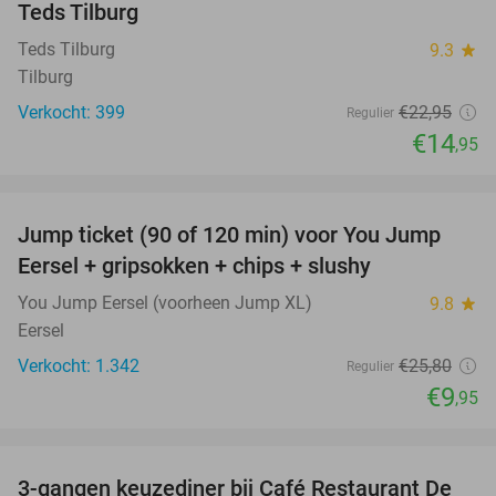
Teds Tilburg
Teds Tilburg
9.3
star
Tilburg
Verkocht: 399
€22
,95
Regulier
€14
,95
favorite_border
Jump ticket (90 of 120 min) voor You Jump
61%
Eersel + gripsokken + chips + slushy
You Jump Eersel (voorheen Jump XL)
9.8
star
Eersel
Verkocht: 1.342
€25
,80
Regulier
€9
,95
favorite_border
3-gangen keuzediner bij Café Restaurant De