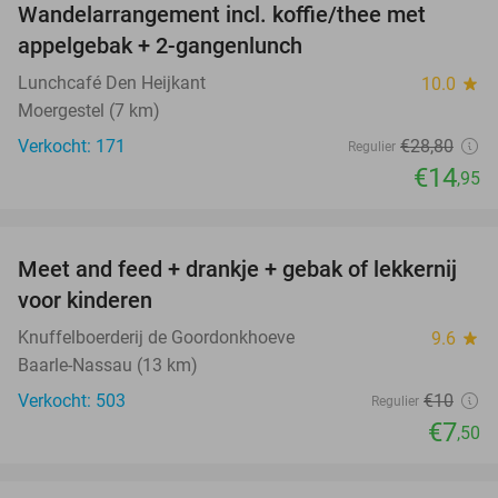
Wandelarrangement incl. koffie/thee met
48%
appelgebak + 2-gangenlunch
Lunchcafé Den Heijkant
10.0
star
Moergestel (7 km)
Verkocht: 171
€28
,80
Regulier
€14
,95
favorite_border
Meet and feed + drankje + gebak of lekkernij
25%
voor kinderen
Knuffelboerderij de Goordonkhoeve
9.6
star
Baarle-Nassau (13 km)
Verkocht: 503
€10
Regulier
€7
,50
favorite_border