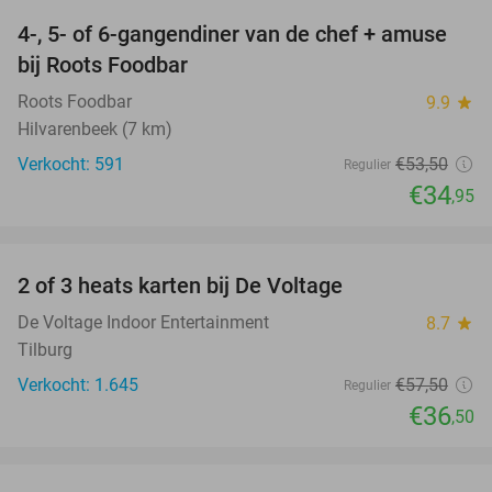
4-, 5- of 6-gangendiner van de chef + amuse
35%
bij Roots Foodbar
Roots Foodbar
9.9
star
Hilvarenbeek (7 km)
Verkocht: 591
€53
,50
Regulier
€34
,95
favorite_border
2 of 3 heats karten bij De Voltage
37%
De Voltage Indoor Entertainment
8.7
star
Tilburg
Verkocht: 1.645
€57
,50
Regulier
€36
,50
favorite_border