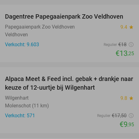
favorite_border
Dagentree Papegaaienpark Zoo Veldhoven
26%
Papegaaienpark Zoo Veldhoven
9.4
star
Veldhoven
Verkocht: 9.603
€18
Regulier
€13
,25
favorite_border
Alpaca Meet & Feed incl. gebak + drankje naar
43%
keuze of 12-uurtje bij Wilgenhart
Wilgenhart
9.8
star
Molenschot (11 km)
Verkocht: 571
€17
,50
Regulier
€9
,95
favorite_border