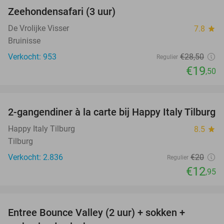
Zeehondensafari (3 uur)
32%
De Vrolijke Visser
7.8
star
Bruinisse
Verkocht: 953
€28
,50
Regulier
€19
,50
favorite_border
2-gangendiner à la carte bij Happy Italy Tilburg
35%
Happy Italy Tilburg
8.5
star
Tilburg
Verkocht: 2.836
€20
Regulier
€12
,95
favorite_border
Entree Bounce Valley (2 uur) + sokken +
46%