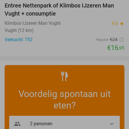
Entree Nettenpark of Klimbos IJzeren Man
29%
Vught + consumptie
Klimbos IJzeren Man Vught
9.6
star
Vught (12 km)
Verkocht: 752
€24
Regulier
€16
,95
Voordelig spontaan uit
eten?