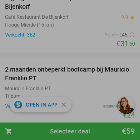
30%
Bijenkorf
Café Restaurant De Bijenkorf
9.9
star
Hooge Mierde (15 km)
Verkocht: 362
€45
Regulier
€31
,50
favorite_border
2 maanden onbeperkt bootcamp bij Mauricio
82%
Franklin PT
Mauricio Franklin PT
Tilburg
close
OPEN IN APP
Verkocht: 53
€136
Regulier
€24
favorite_border
€59
shopping_cart
Selecteer deal