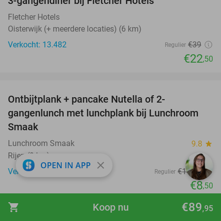
3-gangendiner bij Fletcher Hotels
42%
Fletcher Hotels
Oisterwijk (+ meerdere locaties) (6 km)
Verkocht: 13.482
€39
Regulier
€22
,50
favorite_border
Ontbijtplank + pancake Nutella of 2-
41%
gangenlunch met lunchplank bij Lunchroom
Smaak
Lunchroom Smaak
9.8
star
Rijen (9 km)
close
OPEN IN APP
Verkocht: 440
€14
,50
Regulier
€8
,50
favorite_border
€89
shopping_cart
Koop nu
,95