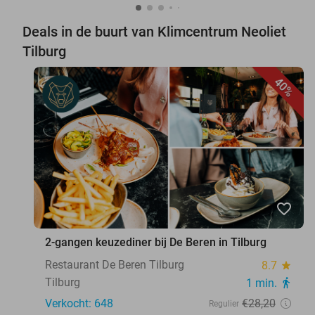
Deals in de buurt van Klimcentrum Neoliet
Tilburg
40%
favorite_border
2-gangen keuzediner bij De Beren in Tilburg
Restaurant De Beren Tilburg
8.7
star
Tilburg
1 min.
directions_walk
Verkocht: 648
€28
,20
Regulier