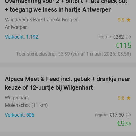
Overnachting voor 2 + ontbijt + late check out
59%
+ toegang wellness in hartje Antwerpen
Van der Valk Park Lane Antwerpen
9.9
star
Antwerpen
Verkocht: 1.192
€282
Regulier
€115
Toeristenbelasting: €3,39 (vanaf 1 maart 2026: €3,58)
favorite_border
Alpaca Meet & Feed incl. gebak + drankje naar
43%
keuze of 12-uurtje bij Wilgenhart
Wilgenhart
9.8
star
Molenschot (11 km)
Verkocht: 506
€17
,50
Regulier
€9
,95
favorite_border