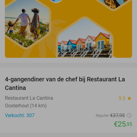
favorite_border
4-gangendiner van de chef bij Restaurant La
32%
Cantina
Restaurant La Cantina
9.5
star
Oosterhout (14 km)
Verkocht: 307
€37
,95
Regulier
€25
,95
favorite_border