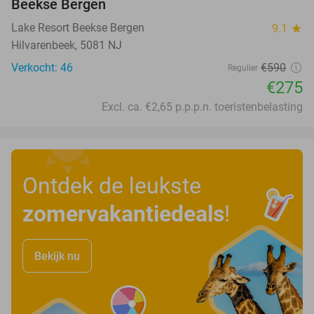
Beekse Bergen
Lake Resort Beekse Bergen
9.1
star
Hilvarenbeek, 5081 NJ
Verkocht: 46
€590
Regulier
€275
Excl. ca. €2,65 p.p.p.n. toeristenbelasting
Ontdek de leukste
zomervakantiedeals
!
Bekijk nu