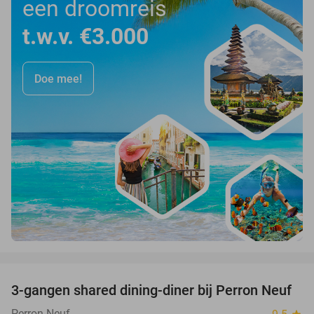
een droomreis
t.w.v. €3.000
Doe mee!
favorite_border
3-gangen shared dining-diner bij Perron Neuf
33%
Perron Neuf
star