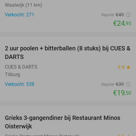
Waalwijk (11 km)
Verkocht: 271
€49
Regulier
€24
,95
favorite_border
2 uur poolen + bitterballen (8 stuks) bij CUES &
50%
DARTS
CUES & DARTS
9.8
star
Tilburg
Verkocht: 538
€39
Regulier
€19
,50
favorite_border
Grieks 3-gangendiner bij Restaurant Minos
30%
Oisterwijk