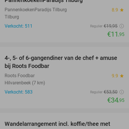
PannenkoekenParadijs Tilburg
8.9
star
Tilburg
Verkocht: 511
€19
,95
Regulier
€11
,95
favorite_border
4-, 5- of 6-gangendiner van de chef + amuse
35%
bij Roots Foodbar
Roots Foodbar
9.9
star
Hilvarenbeek (7 km)
Verkocht: 583
€53
,50
Regulier
€34
,95
favorite_border
Wandelarrangement incl. koffie/thee met
48%