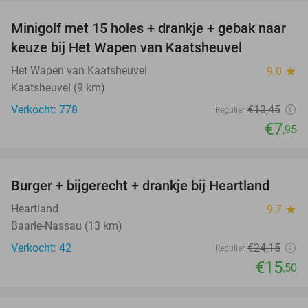
Minigolf met 15 holes + drankje + gebak naar
41%
keuze bij Het Wapen van Kaatsheuvel
Het Wapen van Kaatsheuvel
9.0
star
Kaatsheuvel (9 km)
Verkocht: 778
€13
,45
Regulier
€7
,95
favorite_border
Burger + bijgerecht + drankje bij Heartland
36%
Heartland
9.7
star
Baarle-Nassau (13 km)
Verkocht: 42
€24
,15
Regulier
€15
,50