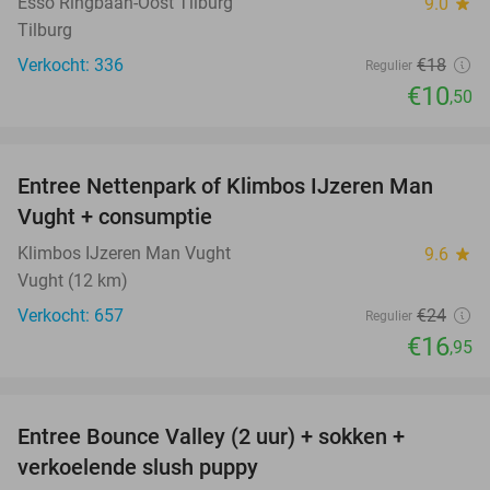
Esso Ringbaan-Oost Tilburg
9.0
star
Tilburg
Verkocht: 336
€18
Regulier
€10
,50
favorite_border
Entree Nettenpark of Klimbos IJzeren Man
29%
Vught + consumptie
Klimbos IJzeren Man Vught
9.6
star
Vught (12 km)
Verkocht: 657
€24
Regulier
€16
,95
favorite_border
Entree Bounce Valley (2 uur) + sokken +
46%
verkoelende slush puppy