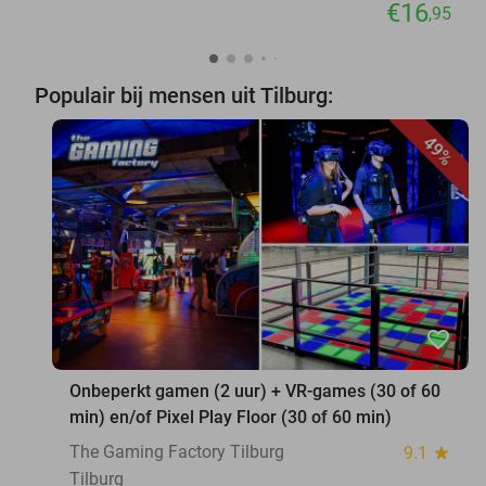
€16
,95
Populair bij mensen uit Tilburg:
49%
favorite_border
Onbeperkt gamen (2 uur) + VR-games (30 of 60
min) en/of Pixel Play Floor (30 of 60 min)
The Gaming Factory Tilburg
9.1
star
Tilburg