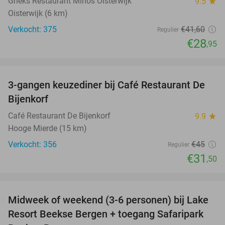
Grieks Restaurant Minos Oisterwijk
9.5
star
Oisterwijk (6 km)
Verkocht: 375
€41
,60
Regulier
€28
,95
favorite_border
3-gangen keuzediner bij Café Restaurant De
30%
Bijenkorf
Café Restaurant De Bijenkorf
9.9
star
Hooge Mierde (15 km)
Verkocht: 356
€45
Regulier
€31
,50
favorite_border
Midweek of weekend (3-6 personen) bij Lake
53%
Resort Beekse Bergen + toegang Safaripark