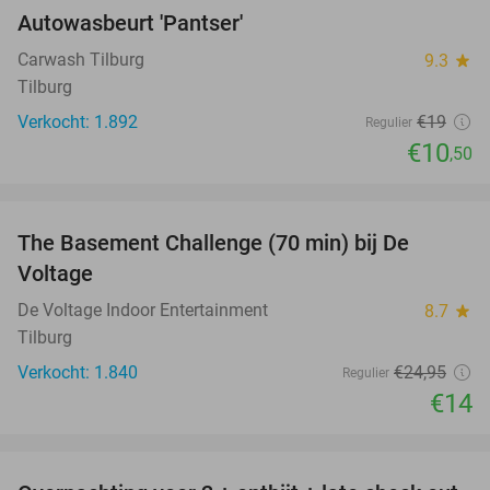
Autowasbeurt 'Pantser'
45%
Carwash Tilburg
9.3
star
Tilburg
Verkocht: 1.892
€19
Regulier
€10
,50
favorite_border
The Basement Challenge (70 min) bij De
44%
Voltage
De Voltage Indoor Entertainment
8.7
star
Tilburg
Verkocht: 1.840
€24
,95
Regulier
€14
favorite_border