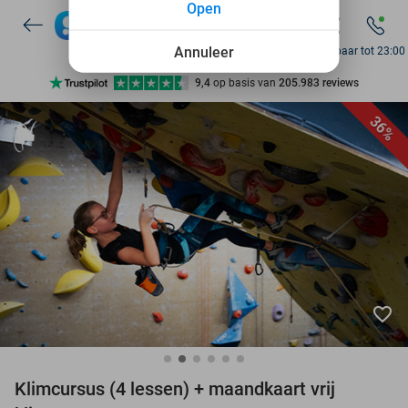
Open
7 dagen per week beschikbaar
10+ miljoen leden
Annuleer
Bereikbaar tot 23:00
9,4
op basis van
205.983 reviews
Ontdek 15.000+ deals
36%
7 dagen per week beschikbaar
10+ miljoen leden
favorite_border
Klimcursus (4 lessen) + maandkaart vrij