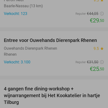
9.5
Baarle-Nassau (13 km)
Verkocht: 123
€44
,05
Regulier
€29
,50
favorite_border
Entree voor Ouwehands Dierenpark Rhenen
19%
Ouwehands Dierenpark Rhenen
9.5
star
Rhenen
Verkocht: 3.100
€31
,50
Regulier
€25
,50
favorite_border
4 gangen fine dining-workshop +
32%
wijnarrangement bij Het Kookatelier in hartje
Tilburg