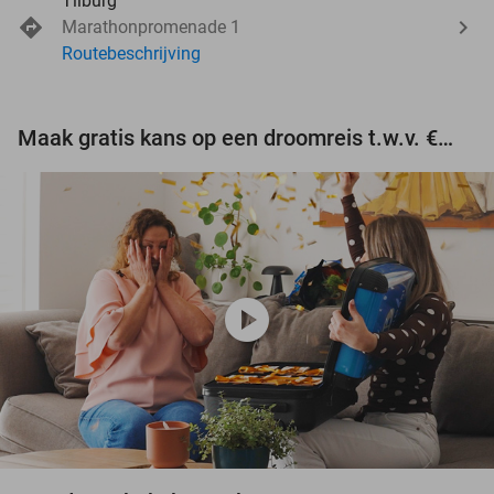
Tilburg
Marathonpromenade 1
Routebeschrijving
Maak gratis kans op een droomreis t.w.v. €3.000!
play_circle