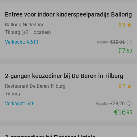
Entree voor indoor kinderspeelparadijs Ballorig
32%
Ballorig Nederland
8.8
star
Tilburg (+21 locaties)
Verkocht: 4.611
€10
,95
Regulier
€7
,50
favorite_border
2-gangen keuzediner bij De Beren in Tilburg
40%
Restaurant De Beren Tilburg
8.7
star
Tilburg
Verkocht: 648
€28
,20
Regulier
€16
,95
favorite_border