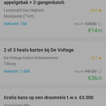
appelgebak + 2-gangenlunch
Lunchcafé Den Heijkant
10.0
star
Moergestel (7 km)
Verkocht: 150
€28
,80
Regulier
€14
,95
favorite_border
2 of 3 heats karten bij De Voltage
37%
De Voltage Indoor Entertainment
8.7
star
Tilburg
Verkocht: 1.606
€57
,50
Regulier
€36
,50
favorite_border
Gratis kans op een droomreis t.w.v. €3.000
Social Deal Win