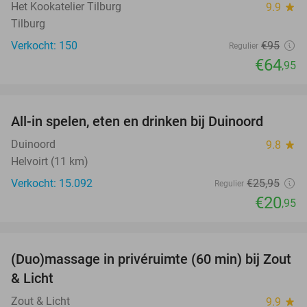
Het Kookatelier Tilburg
9.9
star
Tilburg
Verkocht: 150
€95
Regulier
€64
,95
favorite_border
All-in spelen, eten en drinken bij Duinoord
19%
Duinoord
9.8
star
Helvoirt (11 km)
Verkocht: 15.092
€25
,95
Regulier
€20
,95
favorite_border
(Duo)massage in privéruimte (60 min) bij Zout
49%
& Licht
Zout & Licht
9.9
star