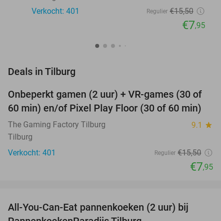
Verkocht: 401
€15
,50
Regulier
€7
,95
favorite_border
Deals in Tilburg
Onbeperkt gamen (2 uur) + VR-games (30 of
49%
60 min) en/of Pixel Play Floor (30 of 60 min)
The Gaming Factory Tilburg
9.1
star
Tilburg
Verkocht: 401
€15
,50
Regulier
€7
,95
favorite_border
All-You-Can-Eat pannenkoeken (2 uur) bij
40%
PannenkoekenParadijs Tilburg