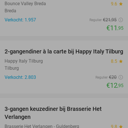
Bounce Valley Breda
9.6
star
Breda
Verkocht: 1.957
€21
,95
Regulier
€11
,95
favorite_border
2-gangendiner à la carte bij Happy Italy Tilburg
35%
Happy Italy Tilburg
8.5
star
Tilburg
Verkocht: 2.803
€20
Regulier
€12
,95
favorite_border
3-gangen keuzediner bij Brasserie Het
31%
Verlangen
Brasserie Het Verlangen - Guldenberg
9.8
star