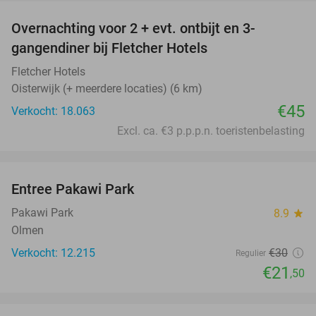
Overnachting voor 2 + evt. ontbijt en 3-
gangendiner bij Fletcher Hotels
Fletcher Hotels
Oisterwijk (+ meerdere locaties) (6 km)
€45
Verkocht: 18.063
Excl. ca. €3 p.p.p.n. toeristenbelasting
favorite_border
Entree Pakawi Park
28%
Pakawi Park
8.9
star
Olmen
Verkocht: 12.215
€30
Regulier
€21
,50
favorite_border