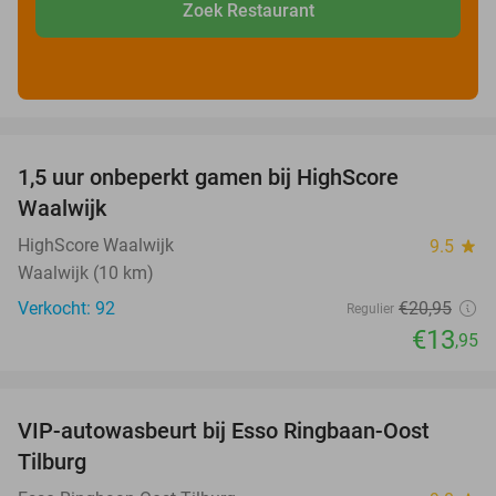
Zoek Restaurant
favorite_border
1,5 uur onbeperkt gamen bij HighScore
33%
Waalwijk
HighScore Waalwijk
9.5
star
Waalwijk (10 km)
Verkocht: 92
€20
,95
Regulier
€13
,95
favorite_border
VIP-autowasbeurt bij Esso Ringbaan-Oost
42%
Tilburg