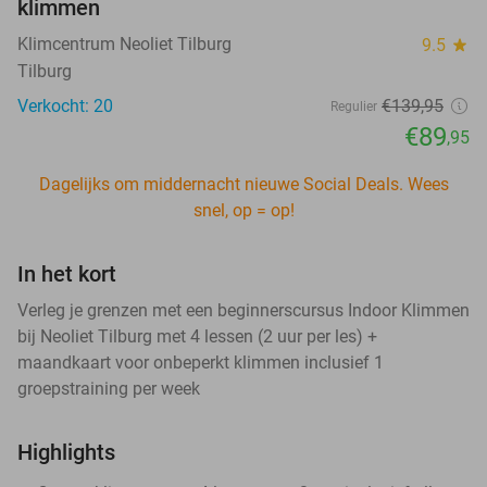
klimmen
Klimcentrum Neoliet Tilburg
9.5
star
Tilburg
Verkocht: 20
€139
,95
Regulier
€89
,95
Dagelijks om middernacht nieuwe Social Deals. Wees
snel, op = op!
In het kort
Verleg je grenzen met een beginnerscursus Indoor Klimmen
bij Neoliet Tilburg met 4 lessen (2 uur per les) +
maandkaart voor onbeperkt klimmen inclusief 1
groepstraining per week
Highlights