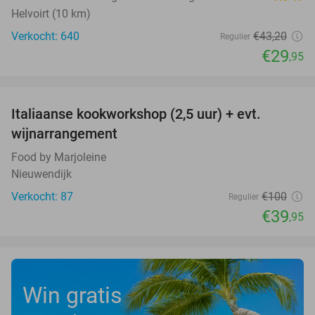
Helvoirt (10 km)
Verkocht: 640
€43
,20
Regulier
€29
,95
favorite_border
Italiaanse kookworkshop (2,5 uur) + evt.
60%
wijnarrangement
Food by Marjoleine
Nieuwendijk
Verkocht: 87
€100
Regulier
€39
,95
Win gratis