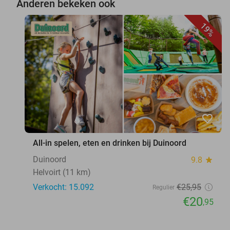
Anderen bekeken ook
19%
favorite_border
All-in spelen, eten en drinken bij Duinoord
Duinoord
9.8
star
Helvoirt (11 km)
Verkocht: 15.092
€25
,95
Regulier
€20
,95