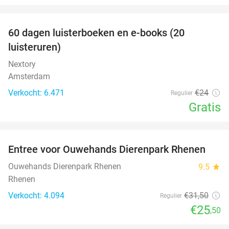
favorite_border
100%
60 dagen luisterboeken en e-books (20
luisteruren)
Nextory
Amsterdam
Verkocht: 6.471
€24
Regulier
Gratis
favorite_border
Entree voor Ouwehands Dierenpark Rhenen
19%
Ouwehands Dierenpark Rhenen
9.5
star
Rhenen
Verkocht: 4.094
€31
,50
Regulier
€25
,50
favorite_border