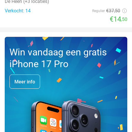
De Heen (+3 locaties)
Verkocht: 14
€37
,50
Regulier
€14
,50
Win vandaag een gratis
iPhone 17 Pro
Meer info