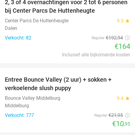
2, 3 of 4 overnachtingen voor 2 tot 6 personen
15%
bij Center Parcs De Huttenheugte
Center Parcs De Huttenheugte
9.5
star
Dalen
Verkocht: 82
€192
,94
Regulier
€164
Inclusief alle bijkomende kosten
favorite_border
Entree Bounce Valley (2 uur) + sokken +
50%
verkoelende slush puppy
Bounce Valley Middelburg
9.4
star
Middelburg
Verkocht: 777
€21
,95
Regulier
€10
,95
favorite_border