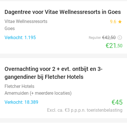
Dagentree voor Vitae Wellnessresorts in Goes
49%
Vitae Wellnessresorts
9.6
star
Goes
Verkocht: 1.195
€42
,50
Regulier
€21
,50
favorite_border
Overnachting voor 2 + evt. ontbijt en 3-
gangendiner bij Fletcher Hotels
Fletcher Hotels
Arnemuiden (+ meerdere locaties)
€45
Verkocht: 18.389
Excl. ca. €3 p.p.p.n. toeristenbelasting
favorite_border