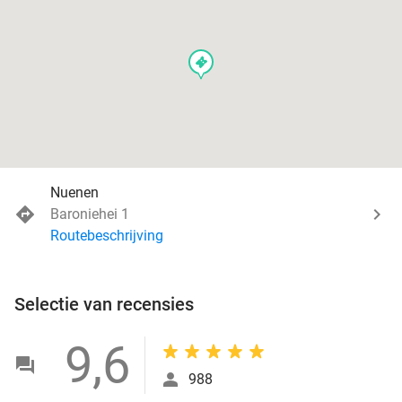
events
Nuenen
Baroniehei 1
Routebeschrijving
Selectie van recensies
9,6
988