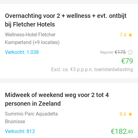
favorite_border
Overnachting voor 2 + wellness + evt. ontbijt
55%
bij Fletcher Hotels
Wellness-Hotel Fletcher
7.4
star
Kamperland (+9 locaties)
Verkocht: 1.038
€175
Regulier
€79
Excl. ca. €3 p.p.p.n. toeristenbelasting
favorite_border
Midweek of weekend weg voor 2 tot 4
personen in Zeeland
Summio Parc Aquadelta
8.6
star
Bruinisse
€182
Verkocht: 813
,40