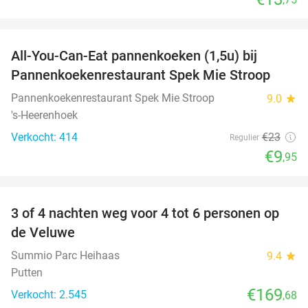
favorite_border
All-You-Can-Eat pannenkoeken (1,5u) bij
57%
Pannenkoekenrestaurant Spek Mie Stroop
Pannenkoekenrestaurant Spek Mie Stroop
9.0
star
's-Heerenhoek
Verkocht: 414
€23
Regulier
€9
,95
favorite_border
3 of 4 nachten weg voor 4 tot 6 personen op
de Veluwe
Summio Parc Heihaas
9.4
star
Putten
€169
Verkocht: 2.545
,68