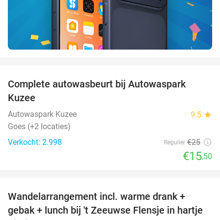
favorite_border
Complete autowasbeurt bij Autowaspark
38%
Kuzee
Autowaspark Kuzee
9.5
star
Goes (+2 locaties)
Verkocht: 2.998
€25
Regulier
€15
,50
favorite_border
Wandelarrangement incl. warme drank +
39%
gebak + lunch bij 't Zeeuwse Flensje in hartje