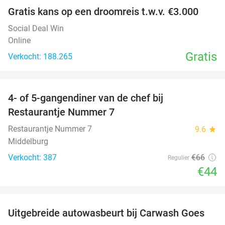
Gratis kans op een droomreis t.w.v. €3.000
Social Deal Win
Online
Gratis
Verkocht: 188.265
favorite_border
4- of 5-gangendiner van de chef bij
33%
Restaurantje Nummer 7
Restaurantje Nummer 7
9.6
star
Middelburg
Verkocht: 387
€66
Regulier
€44
favorite_border
Uitgebreide autowasbeurt bij Carwash Goes
36%