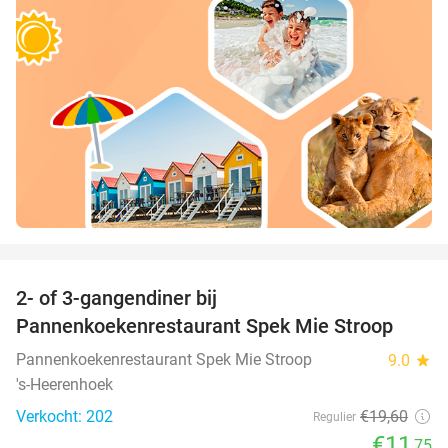
favorite_border
2- of 3-gangendiner bij
40%
Pannenkoekenrestaurant Spek Mie Stroop
Pannenkoekenrestaurant Spek Mie Stroop
9.0
star
's-Heerenhoek
Verkocht: 202
€19
,60
Regulier
€11
,75