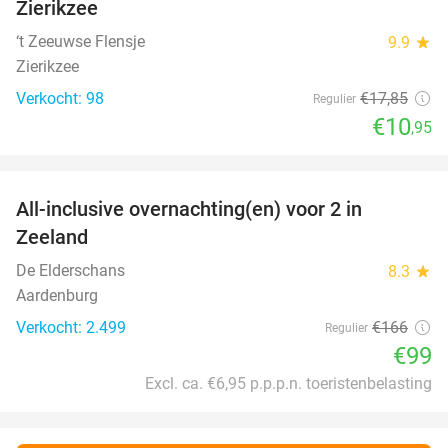
Zierikzee
‘t Zeeuwse Flensje
9.9
star
Zierikzee
Verkocht: 98
€17
,85
Regulier
€10
,95
favorite_border
All-inclusive overnachting(en) voor 2 in
40%
Zeeland
De Elderschans
8.3
star
Aardenburg
Verkocht: 2.499
€166
Regulier
€99
Excl. ca. €6,95 p.p.p.n. toeristenbelasting