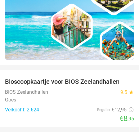
favorite_border
Bioscoopkaartje voor BIOS Zeelandhallen
31%
BIOS Zeelandhallen
9.5
star
Goes
Verkocht: 2.624
€12
,95
Regulier
€8
,95
favorite_border