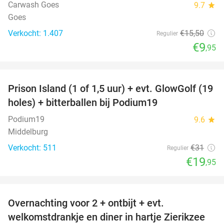
Carwash Goes
9.7
star
Goes
Verkocht: 1.407
€15
,50
Regulier
€9
,95
favorite_border
Prison Island (1 of 1,5 uur) + evt. GlowGolf (19
36%
holes) + bitterballen bij Podium19
Podium19
9.6
star
Middelburg
Verkocht: 511
€31
Regulier
€19
,95
favorite_border
Overnachting voor 2 + ontbijt + evt.
49%
welkomstdrankje en diner in hartje Zierikzee