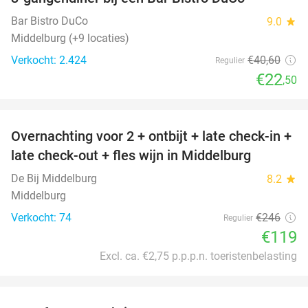
45%
Bar Bistro DuCo
9.0
star
Middelburg (+9 locaties)
Verkocht: 2.424
€40
,60
Regulier
€22
,50
favorite_border
Overnachting voor 2 + ontbijt + late check-in +
52%
late check-out + fles wijn in Middelburg
De Bij Middelburg
8.2
star
Middelburg
Verkocht: 74
€246
Regulier
€119
Excl. ca. €2,75 p.p.p.n. toeristenbelasting
favorite_border