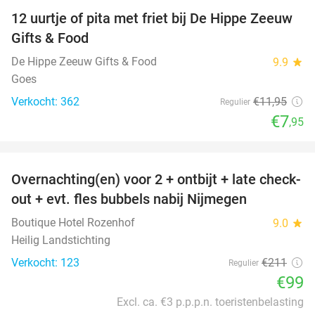
12 uurtje of pita met friet bij De Hippe Zeeuw
33%
Gifts & Food
De Hippe Zeeuw Gifts & Food
9.9
star
Goes
Verkocht: 362
€11
,95
Regulier
€7
,95
favorite_border
Overnachting(en) voor 2 + ontbijt + late check-
53%
out + evt. fles bubbels nabij Nijmegen
Boutique Hotel Rozenhof
9.0
star
Heilig Landstichting
Verkocht: 123
€211
Regulier
€99
Excl. ca. €3 p.p.p.n. toeristenbelasting