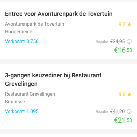
Entree voor Avonturenpark de Tovertuin
34%
Avonturenpark de Tovertuin
9.2
star
Hoogerheide
Verkocht: 8.756
€24
,95
Regulier
€16
,50
favorite_border
3-gangen keuzediner bij Restaurant
48%
Grevelingen
Restaurant Grevelingen
9.6
star
Bruinisse
Verkocht: 1.095
€41
,20
Regulier
€21
,50