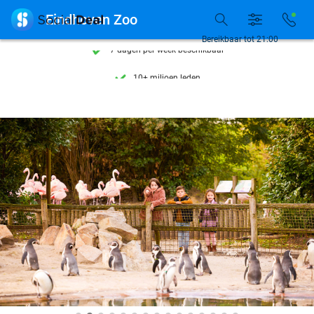
Ontdek 15.000+ deals

Eindhoven Zoo
7 dagen per week beschikbaar
Bereikbaar tot 21:00
10+ miljoen leden
9,4
op basis van
206.305 reviews
Ontdek 15.000+ deals
7 dagen per week beschikbaar
10+ miljoen leden