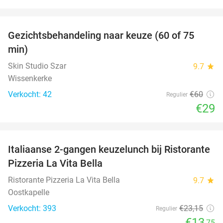
favorite_border
Gezichtsbehandeling naar keuze (60 of 75
52%
min)
Skin Studio Szar
9.7
star
Wissenkerke
Verkocht: 42
€60
Regulier
€29
favorite_border
Italiaanse 2-gangen keuzelunch bij Ristorante
41%
Pizzeria La Vita Bella
Ristorante Pizzeria La Vita Bella
9.7
star
Oostkapelle
Verkocht: 393
€23
,15
Regulier
€13
,75