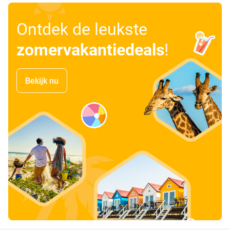
Ontdek de leukste
zomervakantiedeals
!
Bekijk nu