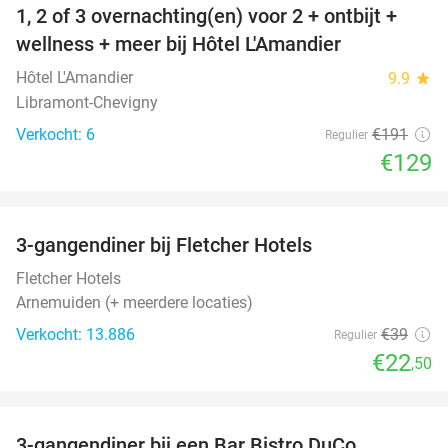
1, 2 of 3 overnachting(en) voor 2 + ontbijt +
32%
NEW
wellness + meer bij Hôtel L'Amandier
TODAY
Hôtel L'Amandier
9.9
star
Libramont-Chevigny
Verkocht: 6
€191
Regulier
€129
favorite_border
3-gangendiner bij Fletcher Hotels
42%
Fletcher Hotels
Arnemuiden (+ meerdere locaties)
Verkocht: 13.886
€39
Regulier
€22
,50
favorite_border
3-gangendiner bij een Bar Bistro DuCo