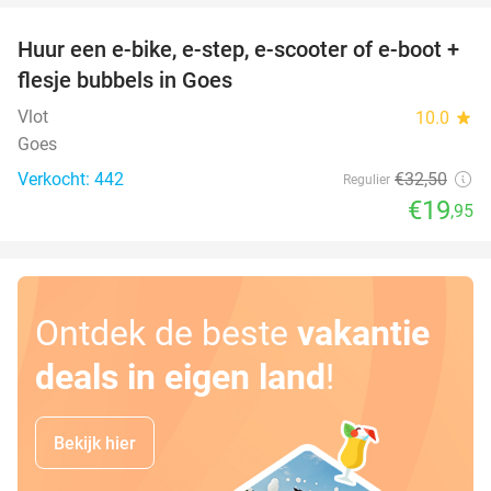
Huur een e-bike, e-step, e-scooter of e-boot +
39%
flesje bubbels in Goes
Vlot
10.0
star
Goes
Verkocht: 442
€32
,50
Regulier
€19
,95
Ontdek de beste
vakantie
deals in eigen land
!
Bekijk hier