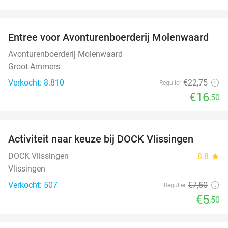
favorite_border
Entree voor Avonturenboerderij Molenwaard
27%
Avonturenboerderij Molenwaard
Groot-Ammers
Verkocht: 8.810
€22
,75
Regulier
€16
,50
favorite_border
Activiteit naar keuze bij DOCK Vlissingen
27%
DOCK Vlissingen
8.8
star
Vlissingen
Verkocht: 507
€7
,50
Regulier
€5
,50
favorite_border