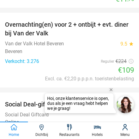
favorite_border
Overnachting(en) voor 2 + ontbijt + evt. diner
51%
bij Van der Valk
Van der Valk Hotel Beveren
9.5
star
Beveren
Verkocht: 3.276
€224
Regulier
€109
Excl. ca. €2,20 p.p.p.n. toeristenbelasting
favorite_border
Social Deal-giftcard van 5 tot 100 euro
Social Deal Giftcard
Online
€5
Verkocht: 76.905
Home
Dichtbij
Restaurants
Hotels
Menu