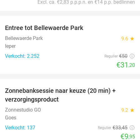
Excl. ca. €2,83 p.p.p.n. en €14 p.p. bedlinnen
favorite_border
Entree tot Bellewaerde Park
38%
Bellewaerde Park
9.6
star
Ieper
Verkocht: 2.252
€50
Regulier
€31
,20
favorite_border
Zonnebanksessie naar keuze (20 min) +
70%
verzorgingsproduct
Zonnestudio GO
9.2
star
Goes
Verkocht: 137
€33
,45
Regulier
€9
,95