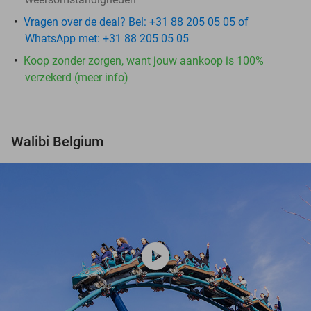
Vragen over de deal? Bel: +31 88 205 05 05 of
WhatsApp met: +31 88 205 05 05
Koop zonder zorgen, want jouw aankoop is 100%
verzekerd (meer info)
Walibi Belgium
play_circle