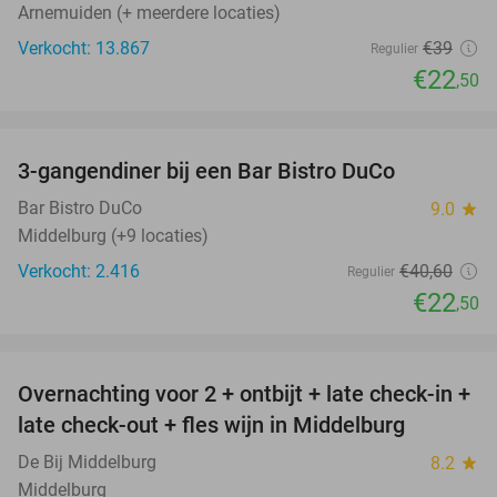
Arnemuiden (+ meerdere locaties)
Verkocht: 13.867
€39
Regulier
€22
,50
favorite_border
3-gangendiner bij een Bar Bistro DuCo
45%
Bar Bistro DuCo
9.0
star
Middelburg (+9 locaties)
Verkocht: 2.416
€40
,60
Regulier
€22
,50
favorite_border
Overnachting voor 2 + ontbijt + late check-in +
52%
late check-out + fles wijn in Middelburg
De Bij Middelburg
8.2
star
Middelburg