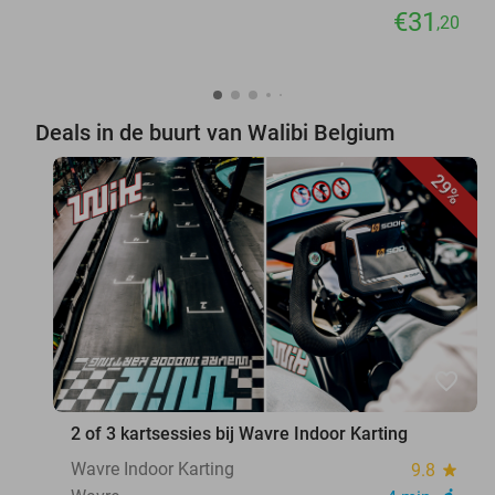
€31
,20
Deals in de buurt van Walibi Belgium
29%
favorite_border
2 of 3 kartsessies bij Wavre Indoor Karting
Wavre Indoor Karting
9.8
star