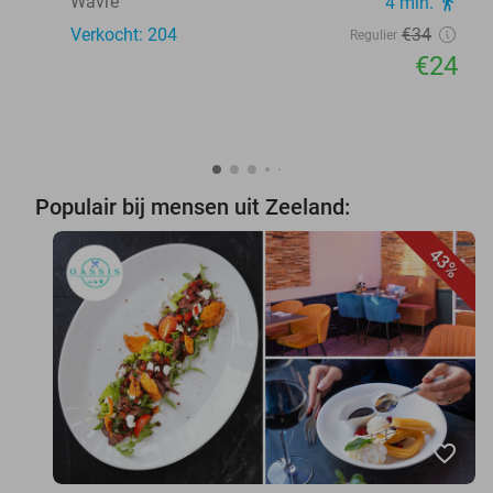
Wavre
4 min.
directions_walk
Verkocht: 204
€34
Regulier
€24
Populair bij mensen uit Zeeland:
43%
favorite_border