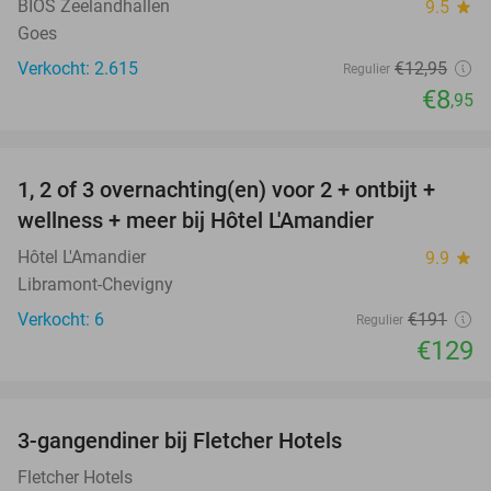
BIOS Zeelandhallen
9.5
star
Goes
Verkocht: 2.615
€12
,95
Regulier
€8
,95
favorite_border
1, 2 of 3 overnachting(en) voor 2 + ontbijt +
32%
NEW
wellness + meer bij Hôtel L'Amandier
TODAY
Hôtel L'Amandier
9.9
star
Libramont-Chevigny
Verkocht: 6
€191
Regulier
€129
favorite_border
3-gangendiner bij Fletcher Hotels
42%
Fletcher Hotels