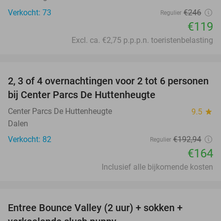
Verkocht: 73
€246
Regulier
€119
Excl. ca. €2,75 p.p.p.n. toeristenbelasting
favorite_border
2, 3 of 4 overnachtingen voor 2 tot 6 personen
15%
bij Center Parcs De Huttenheugte
Center Parcs De Huttenheugte
9.5
star
Dalen
Verkocht: 82
€192
,94
Regulier
€164
Inclusief alle bijkomende kosten
favorite_border
Entree Bounce Valley (2 uur) + sokken +
50%