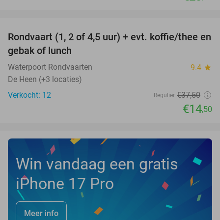
favorite_border
Rondvaart (1, 2 of 4,5 uur) + evt. koffie/thee en
61%
NEW
gebak of lunch
TODAY
Waterpoort Rondvaarten
9.4
star
De Heen (+3 locaties)
Verkocht: 12
€37
,50
Regulier
€14
,50
Win vandaag een gratis
iPhone 17 Pro
Meer info