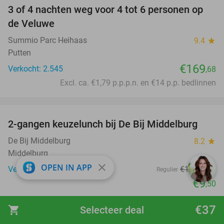
3 of 4 nachten weg voor 4 tot 6 personen op
de Veluwe
Summio Parc Heihaas
9.4
star
Putten
€169
Verkocht: 2.545
,68
Excl. ca. €1,79 p.p.p.n. en €14 p.p. bedlinnen
favorite_border
2-gangen keuzelunch bij De Bij Middelburg
42%
De Bij Middelburg
8.2
star
Middelburg
close
OPEN IN APP
Verkocht: 163
€16
,45
Regulier
€9
,50
favorite_border
€37
shopping_cart
Selecteer deal