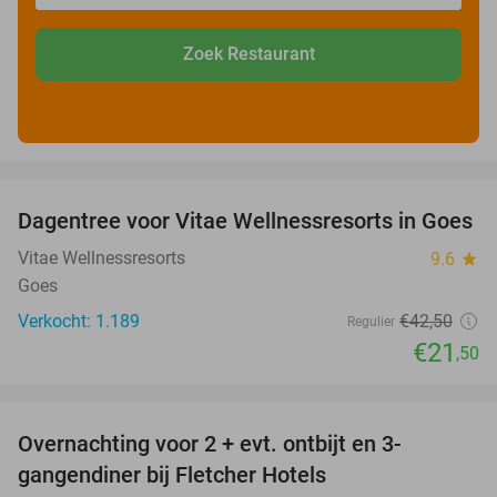
Zoek Restaurant
favorite_border
Dagentree voor Vitae Wellnessresorts in Goes
49%
Vitae Wellnessresorts
9.6
star
Goes
Verkocht: 1.189
€42
,50
Regulier
€21
,50
favorite_border
Overnachting voor 2 + evt. ontbijt en 3-
gangendiner bij Fletcher Hotels