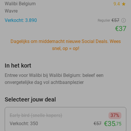
Walibi Belgium
9.4
star
Wavre
Verkocht: 3.890
€57
Regulier
€37
Dagelijks om middernacht nieuwe Social Deals. Wees
snel, op = op!
In het kort
Entree voor Walibi bij Walibi Belgium: beleef een
onvergetelijke dag vol achtbaanplezier
Selecteer jouw deal
Early bird (snelle kopers)
37%
€35
Verkocht: 350
€57
,75