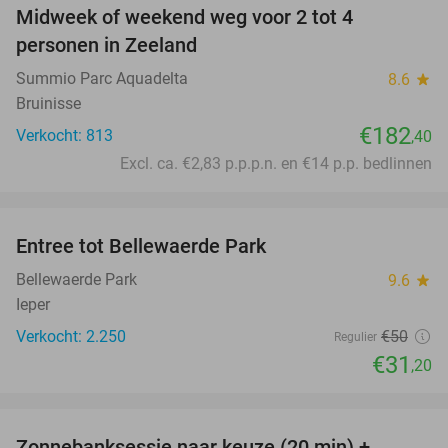
Midweek of weekend weg voor 2 tot 4
personen in Zeeland
Summio Parc Aquadelta
8.6
star
Bruinisse
€182
Verkocht: 813
,40
Excl. ca. €2,83 p.p.p.n. en €14 p.p. bedlinnen
favorite_border
Entree tot Bellewaerde Park
38%
Bellewaerde Park
9.6
star
Ieper
Verkocht: 2.250
€50
Regulier
€31
,20
favorite_border
Zonnebanksessie naar keuze (20 min) +