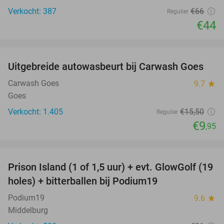
Verkocht: 387
€66
Regulier
€44
favorite_border
Uitgebreide autowasbeurt bij Carwash Goes
36%
Carwash Goes
9.7
star
Goes
Verkocht: 1.405
€15
,50
Regulier
€9
,95
favorite_border
Prison Island (1 of 1,5 uur) + evt. GlowGolf (19
36%
holes) + bitterballen bij Podium19
Podium19
9.6
star
Middelburg