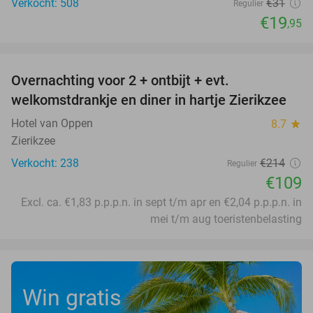
Verkocht: 508
€31
Regulier
€19
,95
favorite_border
Overnachting voor 2 + ontbijt + evt.
49%
welkomstdrankje en diner in hartje Zierikzee
Hotel van Oppen
8.7
star
Zierikzee
Verkocht: 238
€214
Regulier
€109
Excl. ca. €1,83 p.p.p.n. in sept t/m apr en €2,04 p.p.p.n. in
mei t/m aug toeristenbelasting
Win gratis