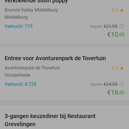
verkoelende slush puppy
Bounce Valley Middelburg
9.4
star
Middelburg
Verkocht: 775
€21
,95
Regulier
€10
,95
favorite_border
Entree voor Avonturenpark de Tovertuin
34%
Avonturenpark de Tovertuin
9.2
star
Hoogerheide
Verkocht: 8.729
€24
,95
Regulier
€16
,50
favorite_border
3-gangen keuzediner bij Restaurant
48%
Grevelingen