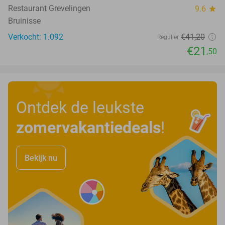
Restaurant Grevelingen
9.6
star
Bruinisse
Verkocht: 1.092
€41
,20
Regulier
€21
,50
Ontdek de leukste
zomervakantiedeals
!
Bekijk nu