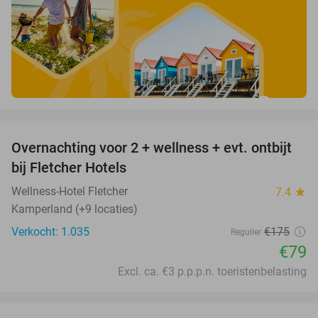
favorite_border
Overnachting voor 2 + wellness + evt. ontbijt
55%
bij Fletcher Hotels
Wellness-Hotel Fletcher
7.4
star
Kamperland (+9 locaties)
Verkocht: 1.035
€175
Regulier
€79
Excl. ca. €3 p.p.p.n. toeristenbelasting
favorite_border