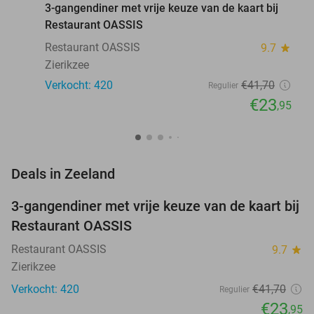
3-gangendiner met vrije keuze van de kaart bij
Restaurant OASSIS
Restaurant OASSIS
9.7
star
Zierikzee
Verkocht: 420
€41
,70
Regulier
€23
,95
favorite_border
Deals in Zeeland
3-gangendiner met vrije keuze van de kaart bij
43%
Restaurant OASSIS
Restaurant OASSIS
9.7
star
Zierikzee
Verkocht: 420
€41
,70
Regulier
€23
,95