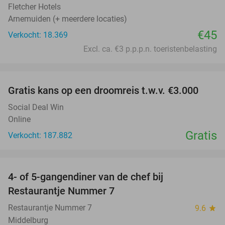
Fletcher Hotels
Arnemuiden (+ meerdere locaties)
€45
Verkocht: 18.369
Excl. ca. €3 p.p.p.n. toeristenbelasting
favorite_border
Gratis kans op een droomreis t.w.v. €3.000
Social Deal Win
Online
Gratis
Verkocht: 187.882
favorite_border
4- of 5-gangendiner van de chef bij
33%
Restaurantje Nummer 7
Restaurantje Nummer 7
9.6
star
Middelburg