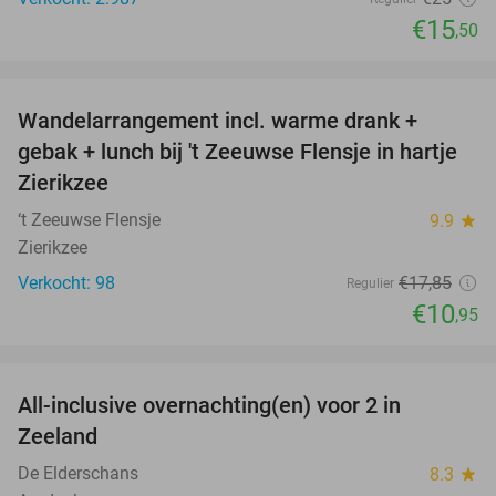
€15
,50
favorite_border
Wandelarrangement incl. warme drank +
39%
gebak + lunch bij 't Zeeuwse Flensje in hartje
Zierikzee
‘t Zeeuwse Flensje
9.9
star
Zierikzee
Verkocht: 98
€17
,85
Regulier
€10
,95
favorite_border
All-inclusive overnachting(en) voor 2 in
40%
Zeeland
De Elderschans
8.3
star