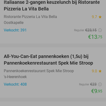
Italiaanse 2-gangen keuzelunch bij Ristorante
41%
Pizzeria La Vita Bella
Ristorante Pizzeria La Vita Bella
9.7
star
Oostkapelle
Verkocht: 391
€23
,15
Regulier
€13
,75
favorite_border
All-You-Can-Eat pannenkoeken (1,5u) bij
57%
Pannenkoekenrestaurant Spek Mie Stroop
Pannenkoekenrestaurant Spek Mie Stroop
9.0
star
's-Heerenhoek
Verkocht: 408
€23
Regulier
€9
,95
favorite_border