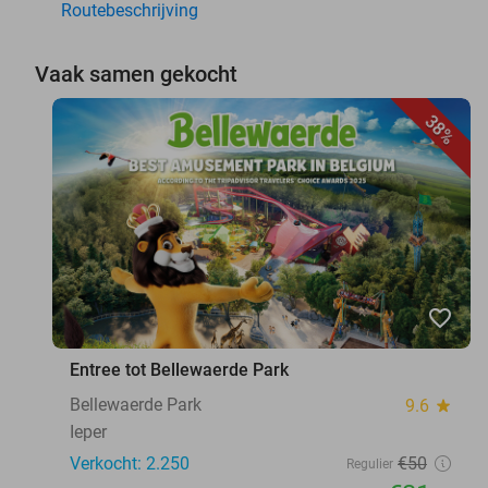
Routebeschrijving
Vaak samen gekocht
38%
favorite_border
Entree tot Bellewaerde Park
Bellewaerde Park
9.6
star
Ieper
Verkocht: 2.250
€50
Regulier