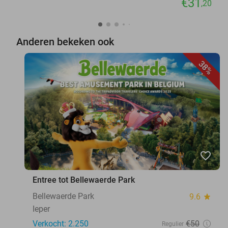
€31
,20
Anderen bekeken ook
38%
favorite_border
Entree tot Bellewaerde Park
Bellewaerde Park
9.6
star
Ieper
Verkocht: 2.250
€50
Regulier