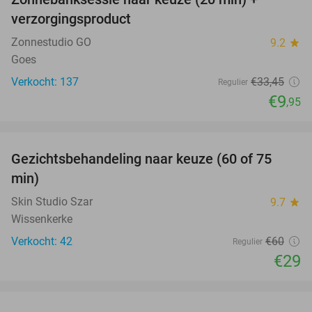
70%
verzorgingsproduct
Zonnestudio GO
9.2
star
Goes
Verkocht: 137
€33
,45
Regulier
€9
,95
favorite_border
Gezichtsbehandeling naar keuze (60 of 75
52%
min)
Skin Studio Szar
9.7
star
Wissenkerke
Verkocht: 42
€60
Regulier
€29
favorite_border