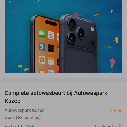
favorite_border
Complete autowasbeurt bij Autowaspark
38%
Kuzee
Autowaspark Kuzee
9.5
star
Goes (+2 locaties)
Verkocht: 2.987
€25
Regulier