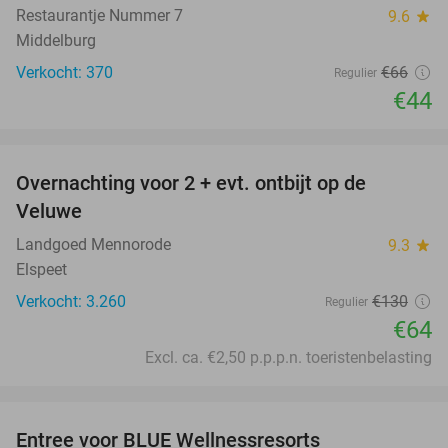
Restaurantje Nummer 7
9.6
star
Middelburg
Verkocht: 370
€66
Regulier
€44
favorite_border
Overnachting voor 2 + evt. ontbijt op de
51%
Veluwe
Landgoed Mennorode
9.3
star
Elspeet
Verkocht: 3.260
€130
Regulier
€64
Excl. ca. €2,50 p.p.p.n. toeristenbelasting
favorite_border
Entree voor BLUE Wellnessresorts
48%