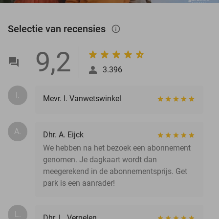
Selectie van recensies
info_outlined
9,2
3.396
I.
Mevr. I. Vanwetswinkel
A.
Dhr. A. Eijck
We hebben na het bezoek een abonnement
genomen. Je dagkaart wordt dan
meegerekend in de abonnementsprijs. Get
park is een aanrader!
L.
Dhr. L. Vernelen