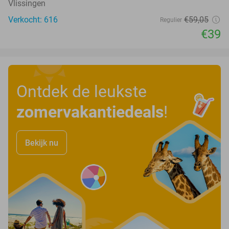
Vlissingen
Verkocht: 616
€59
,05
Regulier
€39
Ontdek de leukste
zomervakantiedeals
!
Bekijk nu