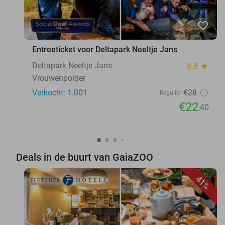
favorite_border
Entreeticket voor Deltapark Neeltje Jans
Deltapark Neeltje Jans
8.8
star
Vrouwenpolder
Verkocht: 1.001
€28
Regulier
€22
,40
Deals in de buurt van GaiaZOO
41%