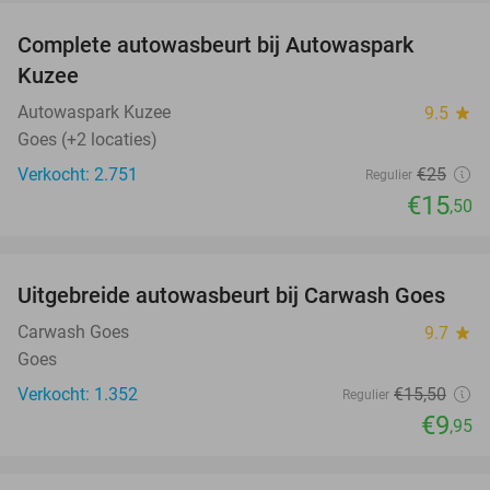
Complete autowasbeurt bij Autowaspark
38%
Kuzee
Autowaspark Kuzee
9.5
star
Goes (+2 locaties)
Verkocht: 2.751
€25
Regulier
€15
,50
favorite_border
Uitgebreide autowasbeurt bij Carwash Goes
36%
Carwash Goes
9.7
star
Goes
Verkocht: 1.352
€15
,50
Regulier
€9
,95
favorite_border