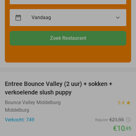
Zoek Restaurant
favorite_border
Entree Bounce Valley (2 uur) + sokken +
50%
verkoelende slush puppy
Bounce Valley Middelburg
9.4
star
Middelburg
Verkocht: 749
€21
,95
Regulier
€10
,95