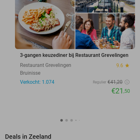
favorite_border
3-gangen keuzediner bij Restaurant Grevelingen
Restaurant Grevelingen
9.6
star
Bruinisse
Verkocht: 1.074
€41
,20
Regulier
€21
,50
favorite_border
Deals in Zeeland