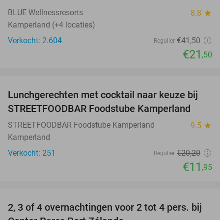
BLUE Wellnessresorts
8.8
star
Kamperland (+4 locaties)
Verkocht: 2.604
€41
,50
Regulier
€21
,50
favorite_border
Lunchgerechten met cocktail naar keuze bij
41%
STREETFOODBAR Foodstube Kamperland
STREETFOODBAR Foodstube Kamperland
9.5
star
Kamperland
Verkocht: 251
€20
,20
Regulier
€11
,95
favorite_border
2, 3 of 4 overnachtingen voor 2 tot 4 pers. bij
17%