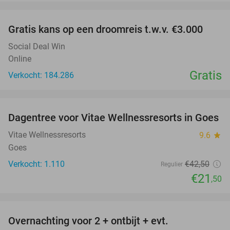
favorite_border
Gratis kans op een droomreis t.w.v. €3.000
Social Deal Win
Online
Gratis
Verkocht: 184.286
favorite_border
Dagentree voor Vitae Wellnessresorts in Goes
49%
Vitae Wellnessresorts
9.6
star
Goes
Verkocht: 1.110
€42
,50
Regulier
€21
,50
favorite_border
Overnachting voor 2 + ontbijt + evt.
49%