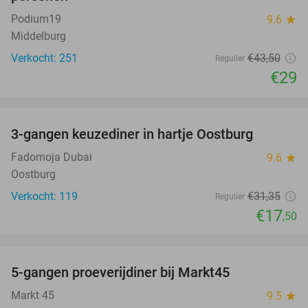
Podium19
9.6
star
Middelburg
Verkocht: 251
€43
,50
Regulier
€29
favorite_border
3-gangen keuzediner in hartje Oostburg
44%
Fadomoja Dubai
9.6
star
Oostburg
Verkocht: 119
€31
,35
Regulier
€17
,50
favorite_border
5-gangen proeverijdiner bij Markt45
34%
Markt 45
9.5
star