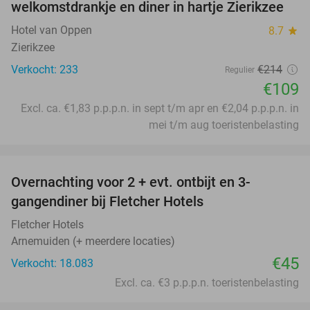
welkomstdrankje en diner in hartje Zierikzee
Hotel van Oppen
8.7
star
Zierikzee
Verkocht: 233
€214
Regulier
€109
Excl. ca. €1,83 p.p.p.n. in sept t/m apr en €2,04 p.p.p.n. in
mei t/m aug toeristenbelasting
favorite_border
Overnachting voor 2 + evt. ontbijt en 3-
gangendiner bij Fletcher Hotels
Fletcher Hotels
Arnemuiden (+ meerdere locaties)
€45
Verkocht: 18.083
Excl. ca. €3 p.p.p.n. toeristenbelasting
favorite_border