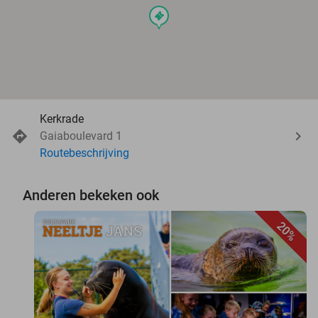
events
Kerkrade
Gaiaboulevard 1
Routebeschrijving
Anderen bekeken ook
20%