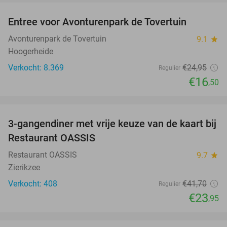
Entree voor Avonturenpark de Tovertuin
34%
Avonturenpark de Tovertuin
9.1
star
Hoogerheide
Verkocht: 8.369
€24
,95
Regulier
€16
,50
favorite_border
3-gangendiner met vrije keuze van de kaart bij
43%
Restaurant OASSIS
Restaurant OASSIS
9.7
star
Zierikzee
Verkocht: 408
€41
,70
Regulier
€23
,95