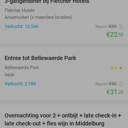
3-gangendiner bij Fletcher Hotels
42%
Fletcher Hotels
Arnemuiden (+ meerdere locaties)
Verkocht: 13.546
€39
Regulier
€22
,50
favorite_border
Entree tot Bellewaerde Park
38%
Bellewaerde Park
9.6
star
Ieper
Verkocht: 2.186
€50
Regulier
€31
,20
favorite_border
Overnachting voor 2 + ontbijt + late check-in +
52%
late check-out + fles wijn in Middelburg