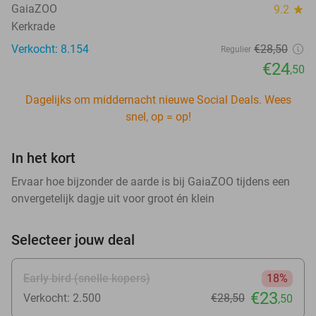
GaiaZOO
9.2
star
Kerkrade
Verkocht: 8.154
€28
,50
Regulier
€24
,50
Dagelijks om middernacht nieuwe Social Deals. Wees
snel, op = op!
In het kort
Ervaar hoe bijzonder de aarde is bij GaiaZOO tijdens een
onvergetelijk dagje uit voor groot én klein
Selecteer jouw deal
Early bird (snelle kopers)
18%
€23
Verkocht: 2.500
€28
,50
,50