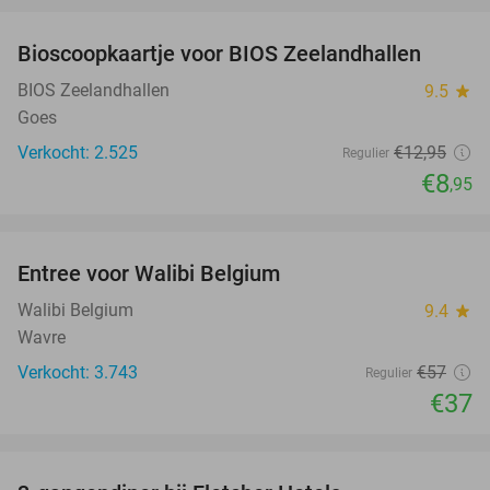
Bioscoopkaartje voor BIOS Zeelandhallen
31%
BIOS Zeelandhallen
9.5
star
Goes
Verkocht: 2.525
€12
,95
Regulier
€8
,95
favorite_border
Entree voor Walibi Belgium
35%
Walibi Belgium
9.4
star
Wavre
Verkocht: 3.743
€57
Regulier
€37
favorite_border