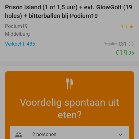
Prison Island (1 of 1,5 uur) + evt. GlowGolf (19
36%
holes) + bitterballen bij Podium19
Podium19
9.6
star
Middelburg
Verkocht: 485
€31
Regulier
€19
,95
Voordelig spontaan uit
eten?