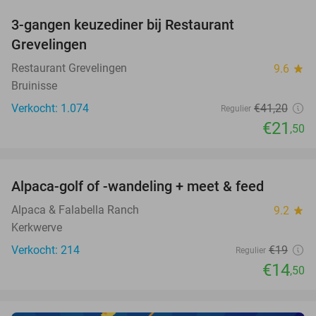
3-gangen keuzediner bij Restaurant
48%
Grevelingen
Restaurant Grevelingen
9.6
star
Bruinisse
Verkocht: 1.074
€41
,20
Regulier
€21
,50
favorite_border
Alpaca-golf of -wandeling + meet & feed
24%
Alpaca & Falabella Ranch
9.2
star
Kerkwerve
Verkocht: 214
€19
Regulier
€14
,50