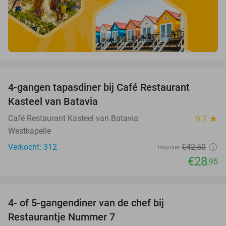
favorite_border
4-gangen tapasdiner bij Café Restaurant
32%
Kasteel van Batavia
Café Restaurant Kasteel van Batavia
9.7
star
Westkapelle
Verkocht: 312
€42
,50
Regulier
€28
,95
favorite_border
4- of 5-gangendiner van de chef bij
33%
Restaurantje Nummer 7