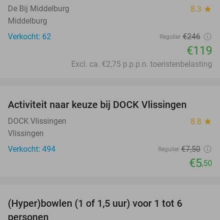
De Bij Middelburg
8.3
star
Middelburg
Verkocht: 62
€246
Regulier
€119
Excl. ca. €2,75 p.p.p.n. toeristenbelasting
favorite_border
Activiteit naar keuze bij DOCK Vlissingen
27%
DOCK Vlissingen
8.8
star
Vlissingen
Verkocht: 494
€7
,50
Regulier
€5
,50
favorite_border
(Hyper)bowlen (1 of 1,5 uur) voor 1 tot 6
33%
personen