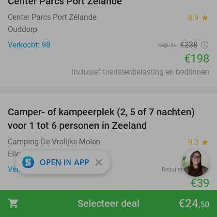
Center Parcs Port Zélande
Center Parcs Port Zélande
8.9
star
Ouddorp
Verkocht: 98
€238
Regulier
€198
Inclusief toeristenbelasting en bedlinnen
favorite_border
Camper- of kampeerplek (2, 5 of 7 nachten)
35%
voor 1 tot 6 personen in Zeeland
Camping De Vrolijke Molen
9.3
star
Ellemeet
close
OPEN IN APP
Verkocht: 36
€60
Regulier
€39
Excl. ca. €2 p.p.p.n. toeristenbelasting
€24
shopping_cart
Selecteer deal
,50
favorite_border