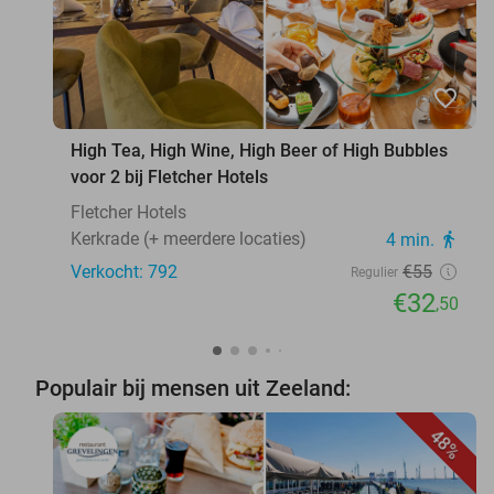
favorite_border
High Tea, High Wine, High Beer of High Bubbles
voor 2 bij Fletcher Hotels
Fletcher Hotels
Kerkrade (+ meerdere locaties)
4 min.
directions_walk
Verkocht: 792
€55
Regulier
€32
,50
Populair bij mensen uit Zeeland:
48%