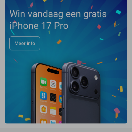
Win vandaag een gratis
iPhone 17 Pro
Meer info
favorite_border