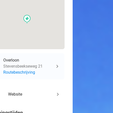
events
Overloon
Stevensbeekseweg 21
Routebeschrijving
keyboard_arrow_right
Website
ingstijden