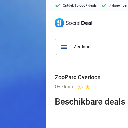
Ontdek 15.000+ deals
7 dagen per
Zeeland
ZooParc Overloon
Overloon
9.7
star
Beschikbare deals