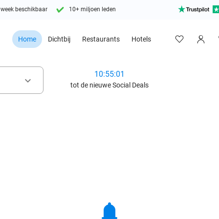
 week beschikbaar
10+ miljoen leden
Home
Dichtbij
Restaurants
Hotels
10:54:59
keyboard_arrow_down
tot de nieuwe Social Deals
notifications