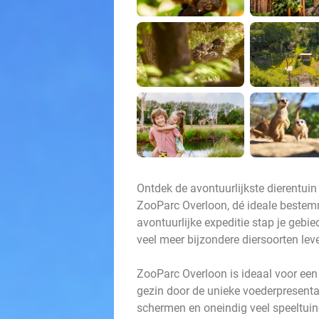
Ontdek de avontuurlijkste dierentui
ZooParc Overloon, dé ideale bestemm
avontuurlijke expeditie stap je gebi
veel meer bijzondere diersoorten lev
ZooParc Overloon is ideaal voor een
gezin door de unieke voederpresentat
schermen en oneindig veel speeltuin