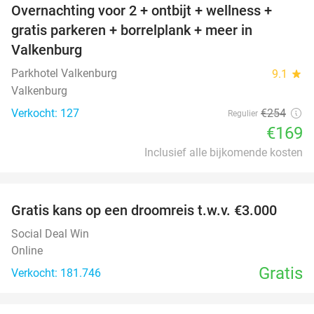
Overnachting voor 2 + ontbijt + wellness +
33%
gratis parkeren + borrelplank + meer in
Valkenburg
Parkhotel Valkenburg
9.1
star
Valkenburg
Verkocht: 127
€254
Regulier
€169
Inclusief alle bijkomende kosten
favorite_border
Gratis kans op een droomreis t.w.v. €3.000
Social Deal Win
Online
Gratis
Verkocht: 181.746
favorite_border