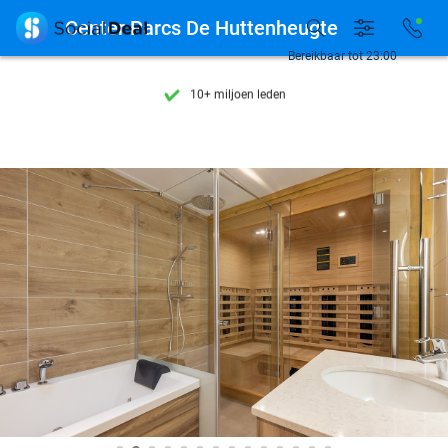
Ontdek 15.000+ deals

Center Parcs De Huttenheugte
7 dagen per week beschikbaar
Bereikbaar tot 23:00
10+ miljoen leden
9,4
op basis van
205.791 reviews
Ontdek 15.000+ deals
7 dagen per week beschikbaar
10+ miljoen leden