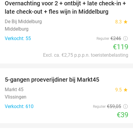
Overnachting voor 2 + ontbijt + late check-in +
52%
late check-out + fles wijn in Middelburg
De Bij Middelburg
8.3
star
Middelburg
Verkocht: 55
€246
Regulier
€119
Excl. ca. €2,75 p.p.p.n. toeristenbelasting
favorite_border
5-gangen proeverijdiner bij Markt45
34%
Markt 45
9.5
star
Vlissingen
Verkocht: 610
€59
,05
Regulier
€39
favorite_border