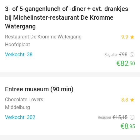
3- of 5-gangenlunch of -diner + evt. drankjes
16%
bij Michelinster-restaurant De Kromme
Watergang
Restaurant De Kromme Watergang
9.9
star
Hoofdplaat
Verkocht: 38
€98
Regulier
€82
,50
favorite_border
Entree museum (90 min)
41%
Chocolate Lovers
8.8
star
Middelburg
Verkocht: 302
€15
,15
Regulier
€8
,95
favorite_border