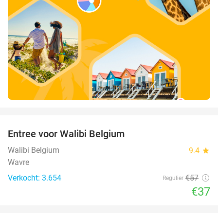
favorite_border
Entree voor Walibi Belgium
35%
Walibi Belgium
9.4
star
Wavre
Verkocht: 3.654
€57
Regulier
€37
favorite_border