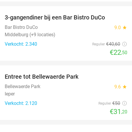
favorite_border
3-gangendiner bij een Bar Bistro DuCo
45%
Bar Bistro DuCo
9.0
star
Middelburg (+9 locaties)
Verkocht: 2.340
€40
,60
Regulier
€22
,50
favorite_border
Entree tot Bellewaerde Park
38%
Bellewaerde Park
9.6
star
Ieper
Verkocht: 2.120
€50
Regulier
€31
,20
favorite_border