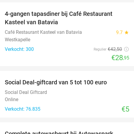
4-gangen tapasdiner bij Café Restaurant
32%
Kasteel van Batavia
Café Restaurant Kasteel van Batavia
9.7
star
Westkapelle
Verkocht: 300
€42
,50
Regulier
€28
,95
favorite_border
Social Deal-giftcard van 5 tot 100 euro
Social Deal Giftcard
Online
€5
Verkocht: 76.835
favorite_border
Complete autowasbeurt bij Autowaspark