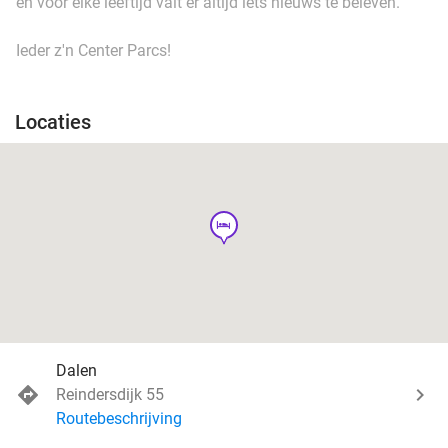
en voor elke leeftijd valt er altijd iets nieuws te beleven.
Ieder z'n Center Parcs!
Locaties
hotel
Dalen
Reindersdijk 55
Routebeschrijving