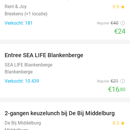
Rent & Joy
9.9
star
Breskens (+1 locatie)
Verkocht: 181
€40
Regulier
€24
favorite_border
Entree SEA LIFE Blankenberge
20%
SEA LIFE Blankenberge
Blankenberge
Verkocht: 10.439
€21
Regulier
€16
,80
favorite_border
2-gangen keuzelunch bij De Bij Middelburg
42%
De Bij Middelburg
8.3
star