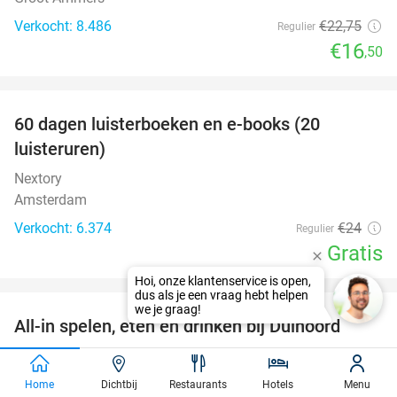
Verkocht: 8.486
€22
,75
Regulier
€16
,50
favorite_border
100%
60 dagen luisterboeken en e-books (20
luisteruren)
Nextory
Amsterdam
Verkocht: 6.374
€24
Regulier
Gratis
favorite_border
All-in spelen, eten en drinken bij Duinoord
19%
Duinoord
9.8
star
Helvoirt
Home
Dichtbij
Restaurants
Hotels
Menu