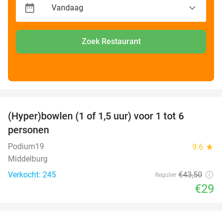
Zoek Restaurant
favorite_border
(Hyper)bowlen (1 of 1,5 uur) voor 1 tot 6
33%
personen
Podium19
9.6
star
Middelburg
Verkocht: 245
€43
,50
Regulier
€29
favorite_border