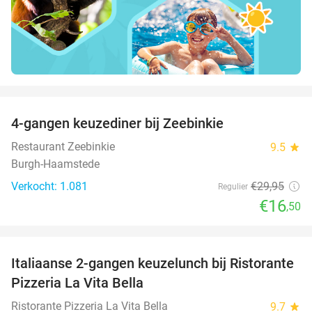
favorite_border
4-gangen keuzediner bij Zeebinkie
45%
Restaurant Zeebinkie
9.5
star
Burgh-Haamstede
Verkocht: 1.081
€29
,95
Regulier
€16
,50
favorite_border
Italiaanse 2-gangen keuzelunch bij Ristorante
41%
Pizzeria La Vita Bella
Ristorante Pizzeria La Vita Bella
9.7
star