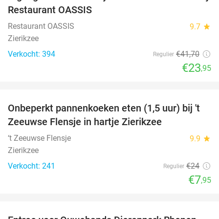
Restaurant OASSIS
Restaurant OASSIS
9.7
star
Zierikzee
Verkocht: 394
€41
,70
Regulier
€23
,95
favorite_border
Onbeperkt pannenkoeken eten (1,5 uur) bij 't
67%
Zeeuwse Flensje in hartje Zierikzee
‘t Zeeuwse Flensje
9.9
star
Zierikzee
Verkocht: 241
€24
Regulier
€7
,95
favorite_border