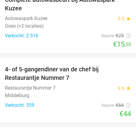
38%
Kuzee
Autowaspark Kuzee
9.5
star
Goes (+2 locaties)
Verkocht: 2.516
€25
Regulier
€15
,50
favorite_border
4- of 5-gangendiner van de chef bij
33%
Restaurantje Nummer 7
Restaurantje Nummer 7
9.6
star
Middelburg
Verkocht: 359
€66
Regulier
€44
favorite_border