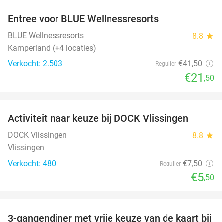
Entree voor BLUE Wellnessresorts
48%
BLUE Wellnessresorts
8.8
star
Kamperland (+4 locaties)
Verkocht: 2.503
€41
,50
Regulier
€21
,50
favorite_border
Activiteit naar keuze bij DOCK Vlissingen
27%
DOCK Vlissingen
8.8
star
Vlissingen
Verkocht: 480
€7
,50
Regulier
€5
,50
favorite_border
3-gangendiner met vrije keuze van de kaart bij
43%