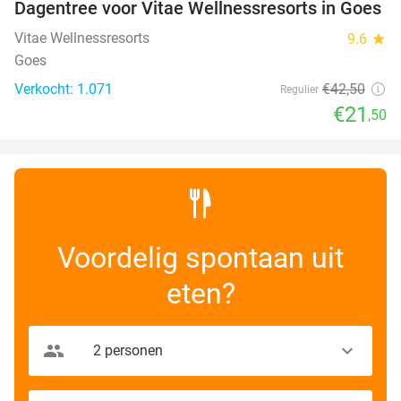
Dagentree voor Vitae Wellnessresorts in Goes
49%
Vitae Wellnessresorts
9.6
star
Goes
Verkocht: 1.071
€42
,50
Regulier
€21
,50
Voordelig spontaan uit
eten?