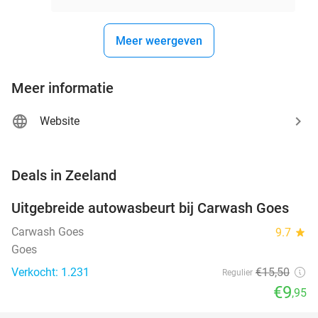
Meer weergeven
Meer informatie
Website
favorite_border
Deals in Zeeland
Uitgebreide autowasbeurt bij Carwash Goes
36%
Carwash Goes
9.7
star
Goes
Verkocht: 1.231
€15
,50
Regulier
€9
,95
favorite_border