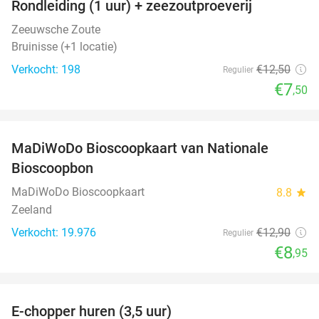
Rondleiding (1 uur) + zeezoutproeverij
40%
Zeeuwsche Zoute
Bruinisse (+1 locatie)
Verkocht: 198
€12
,50
Regulier
€7
,50
favorite_border
MaDiWoDo Bioscoopkaart van Nationale
31%
Bioscoopbon
MaDiWoDo Bioscoopkaart
8.8
star
Zeeland
Verkocht: 19.976
€12
,90
Regulier
€8
,95
favorite_border
E-chopper huren (3,5 uur)
40%