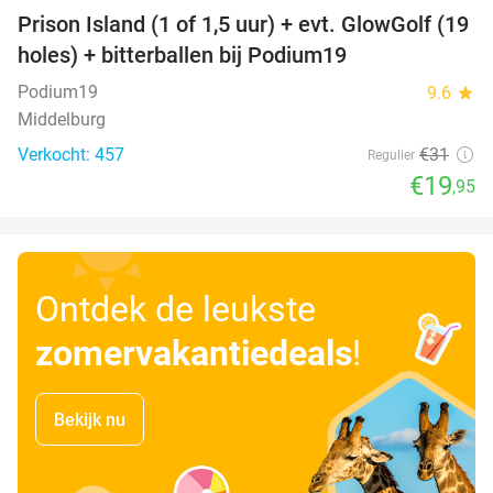
Prison Island (1 of 1,5 uur) + evt. GlowGolf (19
36%
holes) + bitterballen bij Podium19
Podium19
9.6
star
Middelburg
Verkocht: 457
€31
Regulier
€19
,95
Ontdek de leukste
zomervakantiedeals
!
Bekijk nu