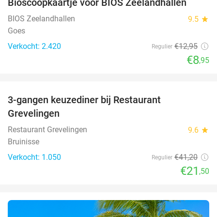
Bioscoopkaartje voor BIOS Zeelandhallen
31%
BIOS Zeelandhallen
9.5
star
Goes
Verkocht: 2.420
€12
,95
Regulier
€8
,95
favorite_border
3-gangen keuzediner bij Restaurant
48%
Grevelingen
Restaurant Grevelingen
9.6
star
Bruinisse
Verkocht: 1.050
€41
,20
Regulier
€21
,50