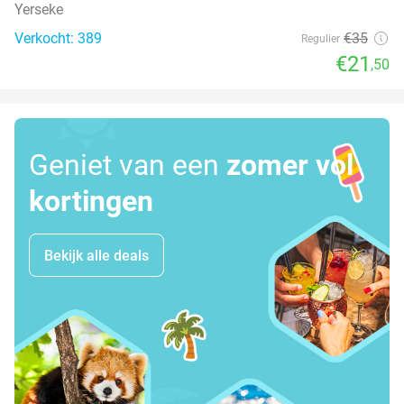
Yerseke
Verkocht: 389
€35
Regulier
€21
,50
Geniet van een
zomer vol
kortingen
Bekijk alle deals