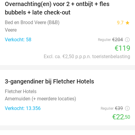
Overnachting(en) voor 2 + ontbijt + fles
42%
bubbels + late check-out
Bed en Brood Veere (B&B)
9.7
star
Veere
Verkocht: 58
€204
Regulier
€119
Excl. ca. €2,50 p.p.p.n. toeristenbelasting
favorite_border
3-gangendiner bij Fletcher Hotels
42%
Fletcher Hotels
Arnemuiden (+ meerdere locaties)
Verkocht: 13.356
€39
Regulier
€22
,50
favorite_border