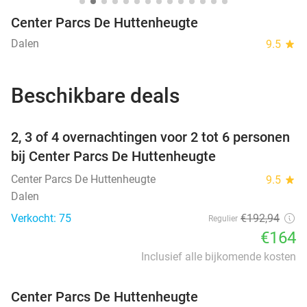
Center Parcs De Huttenheugte
Dalen
9.5
star
Beschikbare deals
favorite_border
2, 3 of 4 overnachtingen voor 2 tot 6 personen
bij Center Parcs De Huttenheugte
Center Parcs De Huttenheugte
9.5
star
Dalen
Verkocht: 75
€192
,94
Regulier
€164
Inclusief alle bijkomende kosten
Center Parcs De Huttenheugte