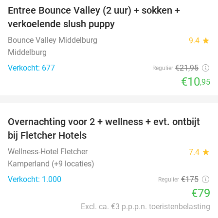
Entree Bounce Valley (2 uur) + sokken +
50%
verkoelende slush puppy
Bounce Valley Middelburg
9.4
star
Middelburg
Verkocht: 677
€21
,95
Regulier
€10
,95
favorite_border
Overnachting voor 2 + wellness + evt. ontbijt
55%
bij Fletcher Hotels
Wellness-Hotel Fletcher
7.4
star
Kamperland (+9 locaties)
Verkocht: 1.000
€175
Regulier
€79
Excl. ca. €3 p.p.p.n. toeristenbelasting