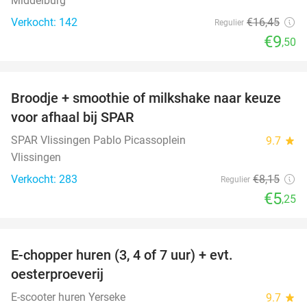
Middelburg
Verkocht: 142
€16
,45
Regulier
€9
,50
favorite_border
Broodje + smoothie of milkshake naar keuze
36%
voor afhaal bij SPAR
SPAR Vlissingen Pablo Picassoplein
9.7
star
Vlissingen
Verkocht: 283
€8
,15
Regulier
€5
,25
favorite_border
E-chopper huren (3, 4 of 7 uur) + evt.
39%
oesterproeverij
E-scooter huren Yerseke
9.7
star