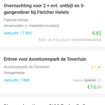
Overnachting voor 2 + evt. ontbijt en 3-
gangendiner bij Fletcher Hotels
Fletcher Hotels
Arnemuiden (+ meerdere locaties)
€45
Verkocht: 17.905
Excl. ca. €3 p.p.p.n. toeristenbelasting
favorite_border
Entree voor Avonturenpark de Tovertuin
34%
Avonturenpark de Tovertuin
9.1
star
Hoogerheide
Verkocht: 7.888
€24
,95
Regulier
€16
,50
favorite_border