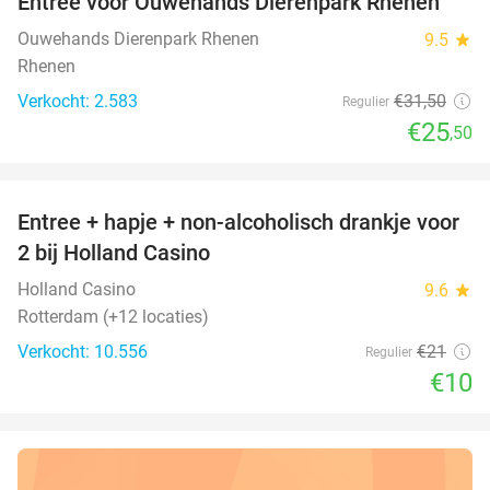
Entree voor Ouwehands Dierenpark Rhenen
19%
Ouwehands Dierenpark Rhenen
9.5
star
Rhenen
Verkocht: 2.583
€31
,50
Regulier
€25
,50
favorite_border
Entree + hapje + non-alcoholisch drankje voor
52%
2 bij Holland Casino
Holland Casino
9.6
star
Rotterdam (+12 locaties)
Verkocht: 10.556
€21
Regulier
€10