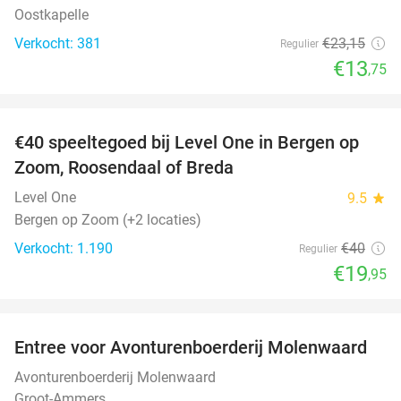
Oostkapelle
Verkocht: 381
€23
,15
Regulier
€13
,75
favorite_border
€40 speeltegoed bij Level One in Bergen op
50%
Zoom, Roosendaal of Breda
Level One
9.5
star
Bergen op Zoom (+2 locaties)
Verkocht: 1.190
€40
Regulier
€19
,95
favorite_border
Entree voor Avonturenboerderij Molenwaard
27%
Avonturenboerderij Molenwaard
Groot-Ammers