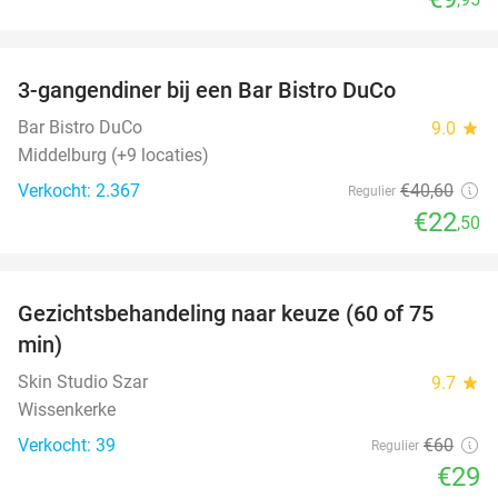
favorite_border
3-gangendiner bij een Bar Bistro DuCo
45%
Bar Bistro DuCo
9.0
star
Middelburg (+9 locaties)
Verkocht: 2.367
€40
,60
Regulier
€22
,50
favorite_border
Gezichtsbehandeling naar keuze (60 of 75
52%
min)
Skin Studio Szar
9.7
star
Wissenkerke
Verkocht: 39
€60
Regulier
€29