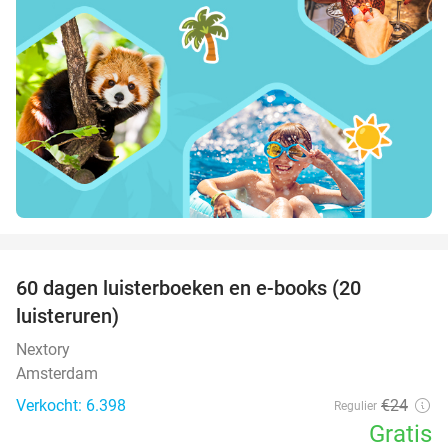
favorite_border
100%
60 dagen luisterboeken en e-books (20
luisteruren)
Nextory
Amsterdam
Verkocht: 6.398
€24
Regulier
Gratis