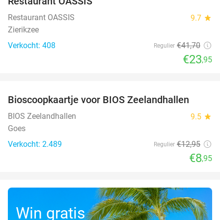
Restaurant OASSIS
Restaurant OASSIS
9.7
star
Zierikzee
Verkocht: 408
€41
,70
Regulier
€23
,95
favorite_border
Bioscoopkaartje voor BIOS Zeelandhallen
31%
BIOS Zeelandhallen
9.5
star
Goes
Verkocht: 2.489
€12
,95
Regulier
€8
,95
Win gratis