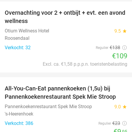
Overnachting voor 2 + ontbijt + evt. een avond
21%
wellness
Otium Wellness Hotel
9.5
star
Roosendaal
Verkocht: 32
€138
Regulier
€109
Excl. ca. €1,58 p.p.p.n. toeristenbelasting
favorite_border
All-You-Can-Eat pannenkoeken (1,5u) bij
57%
Pannenkoekenrestaurant Spek Mie Stroop
Pannenkoekenrestaurant Spek Mie Stroop
9.0
star
's-Heerenhoek
Verkocht: 386
€23
Regulier
€9
,95