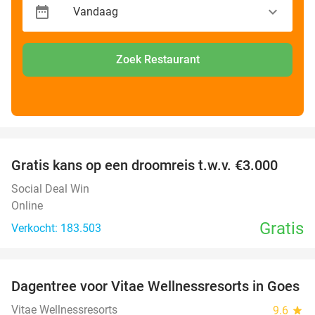
Zoek Restaurant
favorite_border
Gratis kans op een droomreis t.w.v. €3.000
Social Deal Win
Online
Gratis
Verkocht: 183.503
favorite_border
Dagentree voor Vitae Wellnessresorts in Goes
49%
Vitae Wellnessresorts
9.6
star