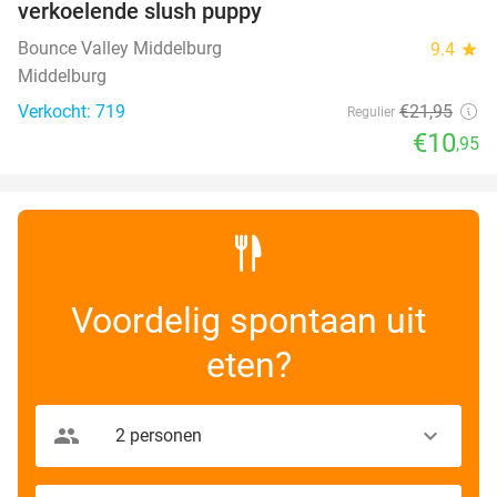
verkoelende slush puppy
Bounce Valley Middelburg
9.4
star
Middelburg
Verkocht: 719
€21
,95
Regulier
€10
,95
Voordelig spontaan uit
eten?