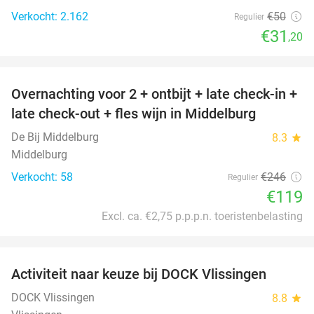
Verkocht: 2.162
€50
Regulier
€31
,20
favorite_border
Overnachting voor 2 + ontbijt + late check-in +
52%
late check-out + fles wijn in Middelburg
De Bij Middelburg
8.3
star
Middelburg
Verkocht: 58
€246
Regulier
€119
Excl. ca. €2,75 p.p.p.n. toeristenbelasting
favorite_border
Activiteit naar keuze bij DOCK Vlissingen
27%
DOCK Vlissingen
8.8
star