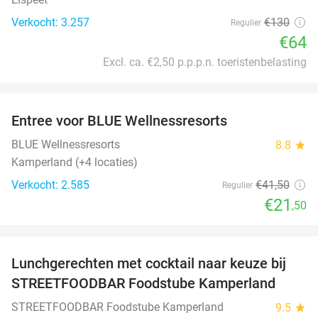
Verkocht: 3.257
€130
Regulier
€64
Excl. ca. €2,50 p.p.p.n. toeristenbelasting
favorite_border
Entree voor BLUE Wellnessresorts
48%
BLUE Wellnessresorts
8.8
star
Kamperland (+4 locaties)
Verkocht: 2.585
€41
,50
Regulier
€21
,50
favorite_border
Lunchgerechten met cocktail naar keuze bij
41%
STREETFOODBAR Foodstube Kamperland
STREETFOODBAR Foodstube Kamperland
9.5
star