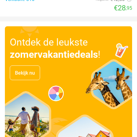
€28
,95
Ontdek de leukste
zomervakantiedeals
!
Bekijk nu