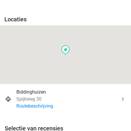
Locaties
events
Biddinghuizen
Spijkweg 30
Routebeschrijving
Selectie van recensies