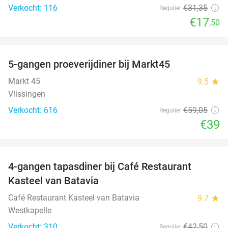
Verkocht: 116
€31
,35
Regulier
€17
,50
favorite_border
5-gangen proeverijdiner bij Markt45
34%
Markt 45
9.5
star
Vlissingen
Verkocht: 616
€59
,05
Regulier
€39
favorite_border
4-gangen tapasdiner bij Café Restaurant
32%
Kasteel van Batavia
Café Restaurant Kasteel van Batavia
9.7
star
Westkapelle
Verkocht: 310
€42
,50
Regulier