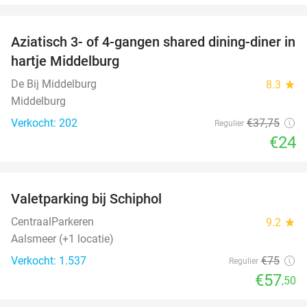
favorite_border
Aziatisch 3- of 4-gangen shared dining-diner in
36%
hartje Middelburg
De Bij Middelburg
8.3
star
Middelburg
Verkocht: 202
€37
,75
Regulier
€24
favorite_border
Valetparking bij Schiphol
23%
CentraalParkeren
9.2
star
Aalsmeer (+1 locatie)
Verkocht: 1.537
€75
Regulier
€57
,50
favorite_border