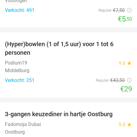
Vlissingen
Verkocht: 491
€7
,50
Regulier
€5
,50
favorite_border
(Hyper)bowlen (1 of 1,5 uur) voor 1 tot 6
33%
personen
Podium19
9.6
star
Middelburg
Verkocht: 251
€43
,50
Regulier
€29
favorite_border
3-gangen keuzediner in hartje Oostburg
44%
Fadomoja Dubai
9.6
star
Oostburg