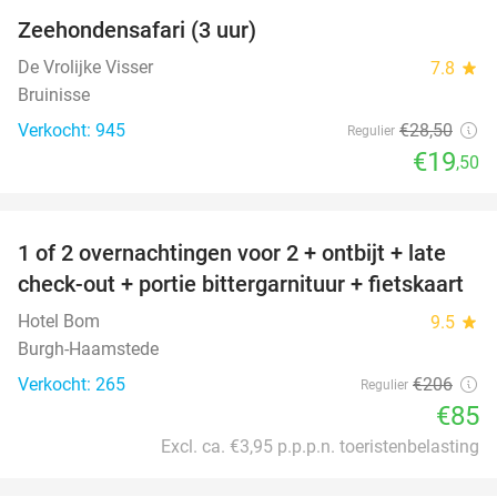
Zeehondensafari (3 uur)
32%
De Vrolijke Visser
7.8
star
Bruinisse
Verkocht: 945
€28
,50
Regulier
€19
,50
favorite_border
1 of 2 overnachtingen voor 2 + ontbijt + late
59%
check-out + portie bittergarnituur + fietskaart
Hotel Bom
9.5
star
Burgh-Haamstede
Verkocht: 265
€206
Regulier
€85
Excl. ca. €3,95 p.p.p.n. toeristenbelasting