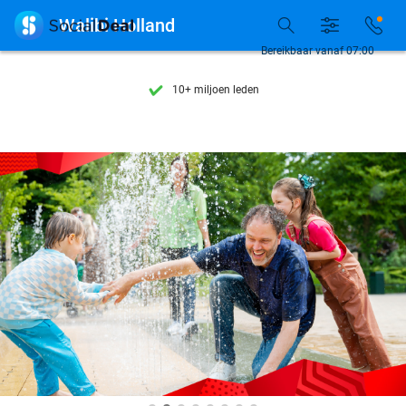
Ontdek 15.000+ deals

Walibi Holland
7 dagen per week beschikbaar
Bereikbaar vanaf 07:00
10+ miljoen leden
9,4
op basis van
205.978 reviews
Ontdek 15.000+ deals
7 dagen per week beschikbaar
10+ miljoen leden