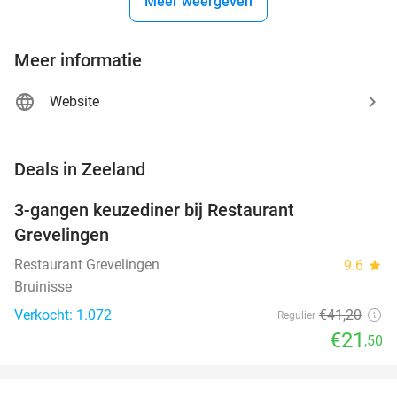
Meer weergeven
Meer informatie
Website
favorite_border
Deals in Zeeland
3-gangen keuzediner bij Restaurant
48%
Grevelingen
Restaurant Grevelingen
9.6
star
Bruinisse
Verkocht: 1.072
€41
,20
Regulier
€21
,50
favorite_border