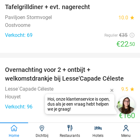
Tafelgrilldiner + evt. nagerecht
36%
Paviljoen Stormvogel
10.0
star
Oostvoorne
Verkocht: 69
€35
Regulier
€22
,50
favorite_border
Overnachting voor 2 + ontbijt +
33%
welkomstdrankje bij Lesse'Capade Céleste
Lesse´Capade Céleste
9.5
star
Houyet
Verkocht: 96
€240
Regulier
€160
favorite_border
Home
Dichtbij
Restaurants
Hotels
Menu