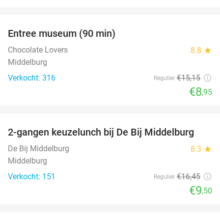
favorite_border
Entree museum (90 min)
41%
Chocolate Lovers
8.8
star
Middelburg
Verkocht: 316
€15
,15
Regulier
€8
,95
favorite_border
2-gangen keuzelunch bij De Bij Middelburg
42%
De Bij Middelburg
8.3
star
Middelburg
Verkocht: 151
€16
,45
Regulier
€9
,50
favorite_border