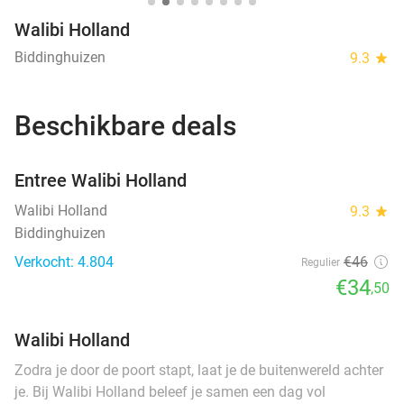
Walibi Holland
Biddinghuizen
9.3
star
Beschikbare deals
favorite_border
Entree Walibi Holland
Walibi Holland
9.3
star
Biddinghuizen
Verkocht: 4.804
€46
Regulier
€34
,50
Walibi Holland
Zodra je door de poort stapt, laat je de buitenwereld achter
je. Bij Walibi Holland beleef je samen een dag vol