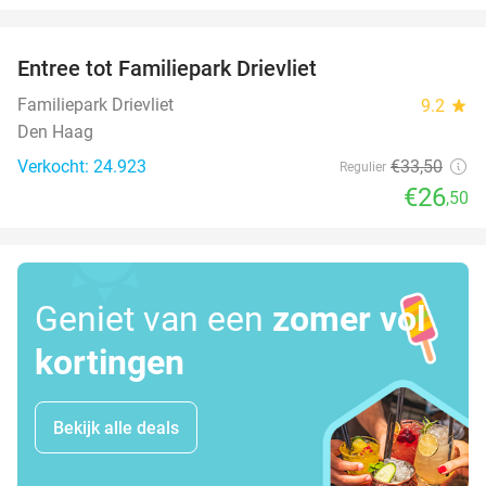
favorite_border
Entree tot Familiepark Drievliet
21%
Familiepark Drievliet
9.2
star
Den Haag
Verkocht: 24.923
€33
,50
Regulier
€26
,50
Geniet van een
zomer vol
kortingen
Bekijk alle deals