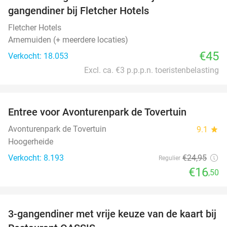
gangendiner bij Fletcher Hotels
Fletcher Hotels
Arnemuiden (+ meerdere locaties)
€45
Verkocht: 18.053
Excl. ca. €3 p.p.p.n. toeristenbelasting
favorite_border
Entree voor Avonturenpark de Tovertuin
34%
Avonturenpark de Tovertuin
9.1
star
Hoogerheide
Verkocht: 8.193
€24
,95
Regulier
€16
,50
favorite_border
3-gangendiner met vrije keuze van de kaart bij
43%