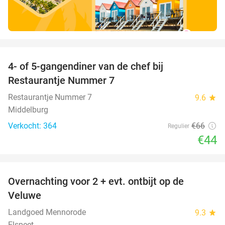
favorite_border
4- of 5-gangendiner van de chef bij
33%
Restaurantje Nummer 7
Restaurantje Nummer 7
9.6
star
Middelburg
Verkocht: 364
€66
Regulier
€44
favorite_border
Overnachting voor 2 + evt. ontbijt op de
51%
Veluwe
Landgoed Mennorode
9.3
star
Elspeet