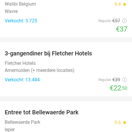
Walibi Belgium
9.4
star
Wavre
Verkocht: 3.725
€57
Regulier
€37
favorite_border
3-gangendiner bij Fletcher Hotels
42%
Fletcher Hotels
Arnemuiden (+ meerdere locaties)
Verkocht: 13.484
€39
Regulier
€22
,50
favorite_border
Entree tot Bellewaerde Park
38%
Bellewaerde Park
9.6
star
Ieper