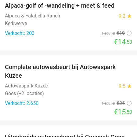
Alpaca-golf of -wandeling + meet & feed
24%
Alpaca & Falabella Ranch
9.2
star
Kerkwerve
Verkocht: 203
€19
Regulier
€14
,50
favorite_border
Complete autowasbeurt bij Autowaspark
38%
Kuzee
Autowaspark Kuzee
9.5
star
Goes (+2 locaties)
Verkocht: 2.650
€25
Regulier
€15
,50
favorite_border
Uitgebreide autowasbeurt bij Carwash Goes