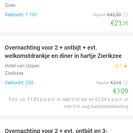
Goes
Verkocht: 1.101
€42
,50
Regulier
€21
,50
favorite_border
Overnachting voor 2 + ontbijt + evt.
49%
welkomstdrankje en diner in hartje Zierikzee
Hotel van Oppen
8.7
star
Zierikzee
Verkocht: 232
€214
Regulier
€109
Excl. ca. €1,83 p.p.p.n. in sept t/m apr en €2,04 p.p.p.n. in
mei t/m aug toeristenbelasting
favorite_border
Overnachting voor 2 + evt. ontbijt en 3-