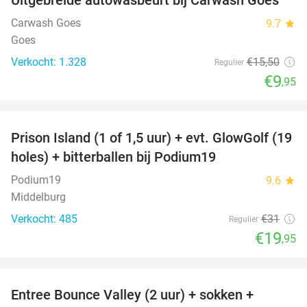
36%
Carwash Goes
9.7
star
Goes
Verkocht: 1.328
€15
,50
Regulier
€9
,95
favorite_border
Prison Island (1 of 1,5 uur) + evt. GlowGolf (19
36%
holes) + bitterballen bij Podium19
Podium19
9.6
star
Middelburg
Verkocht: 485
€31
Regulier
€19
,95
favorite_border
Entree Bounce Valley (2 uur) + sokken +
50%