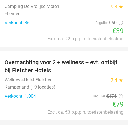
Camping De Vrolijke Molen
9.3
star
Ellemeet
Verkocht: 36
€60
Regulier
€39
Excl. ca. €2 p.p.p.n. toeristenbelasting
favorite_border
Overnachting voor 2 + wellness + evt. ontbijt
55%
bij Fletcher Hotels
Wellness-Hotel Fletcher
7.4
star
Kamperland (+9 locaties)
Verkocht: 1.004
€175
Regulier
€79
Excl. ca. €3 p.p.p.n. toeristenbelasting
favorite_border