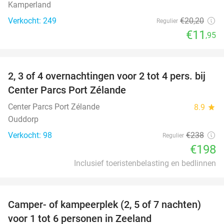
Kamperland
Verkocht: 249
€20
,20
Regulier
€11
,95
favorite_border
2, 3 of 4 overnachtingen voor 2 tot 4 pers. bij
17%
Center Parcs Port Zélande
Center Parcs Port Zélande
8.9
star
Ouddorp
Verkocht: 98
€238
Regulier
€198
Inclusief toeristenbelasting en bedlinnen
favorite_border
Camper- of kampeerplek (2, 5 of 7 nachten)
35%
voor 1 tot 6 personen in Zeeland