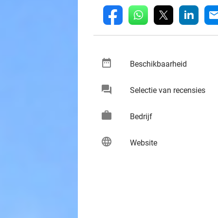
whatsapp
linkedin
fb
mai
date_range
keybo
Beschikbaarheid
chat
keybo
Selectie van recensies
work
keybo
Bedrijf
language
keybo
Website