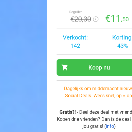
Regulier
€11
€20
,30
,50
Verkocht:
Korting
142
43%
shopping_cart
Koop nu
navi
Dagelijks om middernacht nieuw
Social Deals. Wees snel, op = op
Gratis?!
- Deel deze deal met vrien
Kopen drie vrienden? Dan is de deal
jou gratis! (
info
)