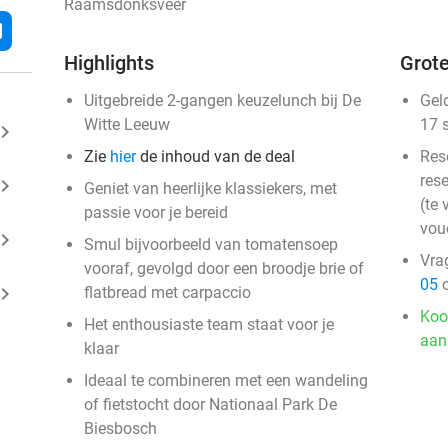
Raamsdonksveer
l
Highlights
Grote
Uitgebreide 2-gangen keuzelunch bij De
Gel
Witte Leeuw
17 
ard_arrow_right
Zie
hier
de inhoud van de deal
Res
rese
ard_arrow_right
Geniet van heerlijke klassiekers, met
(te 
passie voor je bereid
vou
ard_arrow_right
Smul bijvoorbeeld van tomatensoep
Vra
vooraf, gevolgd door een broodje brie of
05
o
ard_arrow_right
flatbread met carpaccio
Koo
Het enthousiaste team staat voor je
aan
klaar
Ideaal te combineren met een wandeling
of fietstocht door Nationaal Park De
Biesbosch