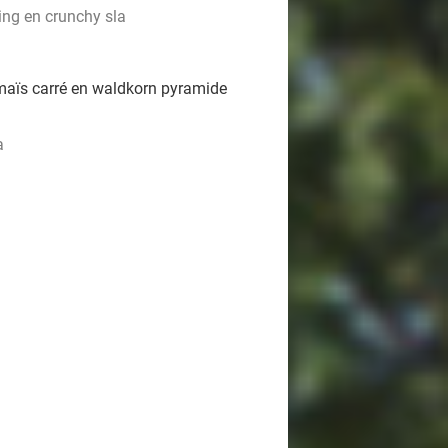
ing en crunchy sla
l, maïs carré en waldkorn pyramide
a