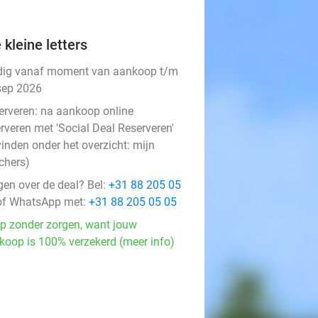
 kleine letters
dig vanaf moment van aankoop t/m
sep 2026
erveren:
na aankoop online
rveren met 'Social Deal Reserveren'
vinden onder het overzicht:
mijn
chers
)
gen over de deal? Bel:
+31 88 205 05
f WhatsApp met:
+31 88 205 05 05
p zonder zorgen, want jouw
koop is 100% verzekerd (meer info)