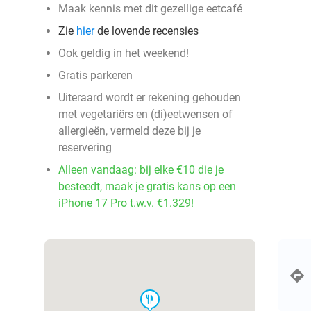
Maak kennis met dit gezellige eetcafé
Zie
hier
de lovende recensies
Ook geldig in het weekend!
Gratis parkeren
Uiteraard wordt er rekening gehouden
met vegetariërs en (di)eetwensen of
allergieën, vermeld deze bij je
reservering
Alleen vandaag: bij elke €10 die je
besteedt, maak je gratis kans op een
iPhone 17 Pro t.w.v. €1.329!
food