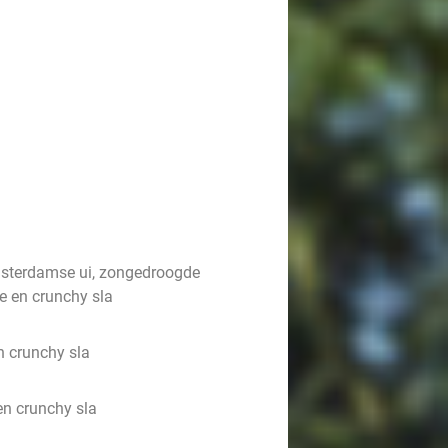
msterdamse ui, zongedroogde
e en crunchy sla
n crunchy sla
en crunchy sla