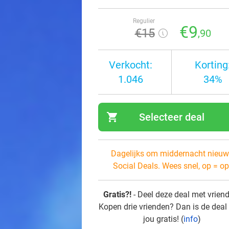
Regulier
€9
€15
,90
Verkocht:
Korting
1.046
34%
shopping_cart
Selecteer deal
navi
Dagelijks om middernacht nieuw
Social Deals. Wees snel, op = op
Gratis?!
- Deel deze deal met vrien
Kopen drie vrienden? Dan is de deal
jou gratis! (
info
)