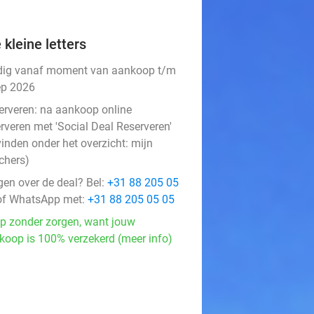
 kleine letters
dig vanaf moment van aankoop t/m
ep 2026
erveren:
na aankoop online
rveren met 'Social Deal Reserveren'
vinden onder het overzicht:
mijn
chers
)
gen over de deal? Bel:
+31 88 205 05
f WhatsApp met:
+31 88 205 05 05
p zonder zorgen, want jouw
koop is 100% verzekerd (meer info)