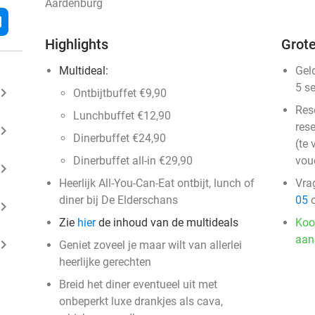
Aardenburg
l
Highlights
Grote
Multideal:
Gel
5 s
ard_arrow_right
Ontbijtbuffet €9,90
Res
Lunchbuffet €12,90
rese
ard_arrow_right
Dinerbuffet €24,90
(te 
Dinerbuffet all-in €29,90
vou
ard_arrow_right
Heerlijk All-You-Can-Eat ontbijt, lunch of
Vra
diner bij De Elderschans
05
o
ard_arrow_right
Zie
hier
de inhoud van de multideals
Koo
aan
ard_arrow_right
Geniet zoveel je maar wilt van allerlei
heerlijke gerechten
Breid het diner eventueel uit met
onbeperkt luxe drankjes als cava,