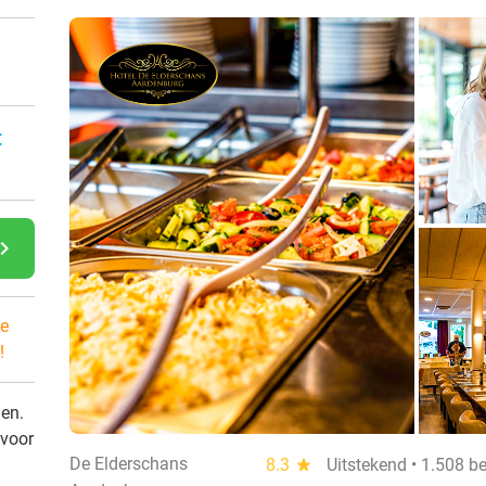
:
gate_next
e
!
den.
 voor
De Elderschans
8.3
star
Uitstekend • 1.508 b