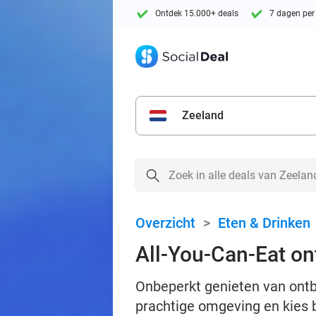
Ontdek 15.000+ deals
7 dagen per
Zeeland
Overzicht
>
Eten & Drinken
All-You-Can-Eat ont
Onbeperkt genieten van ontbij
prachtige omgeving en kies b