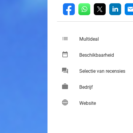
whatsapp
linkedin
fb
mai
list
keybo
Multideal
date_range
keybo
Beschikbaarheid
chat
keybo
Selectie van recensies
work
keybo
Bedrijf
language
keybo
Website