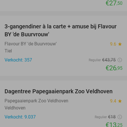
€27
,50
favorite_border
3-gangendiner à la carte + amuse bij Flavour
38%
BY 'de Buurvrouw'
Flavour BY 'de Buurvrouw'
9.6
star
Tiel
Verkocht: 357
€43
,75
Regulier
€26
,95
favorite_border
Dagentree Papegaaienpark Zoo Veldhoven
26%
Papegaaienpark Zoo Veldhoven
9.4
star
Veldhoven
Verkocht: 9.037
€18
Regulier
€13
,25