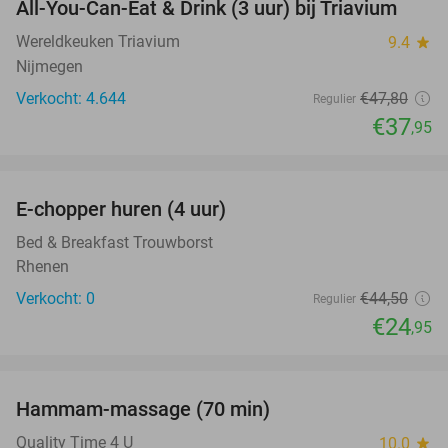
All-You-Can-Eat & Drink (3 uur) bij Triavium
21%
Wereldkeuken Triavium
9.4
star
Nijmegen
Verkocht: 4.644
€47
,80
Regulier
€37
,95
favorite_border
E-chopper huren (4 uur)
44%
NEW
TODAY
Bed & Breakfast Trouwborst
Rhenen
Verkocht: 0
€44
,50
Regulier
€24
,95
favorite_border
Hammam-massage (70 min)
51%
Quality Time 4 U
10.0
star