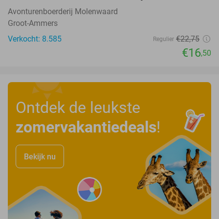
Avonturenboerderij Molenwaard
Groot-Ammers
Verkocht: 8.585
€22
,75
Regulier
€16
,50
Ontdek de leukste
zomervakantiedeals
!
Bekijk nu