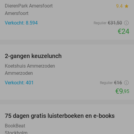
DierenPark Amersfoort
9.4
star
Amersfoort
Verkocht: 8.594
€31
,50
Regulier
€24
favorite_border
2-gangen keuzelunch
38%
Koetshuis Ammerzoden
Ammerzoden
Verkocht: 401
€16
Regulier
€9
,95
favorite_border
100%
75 dagen gratis luisterboeken en e-books
BookBeat
Stockholm