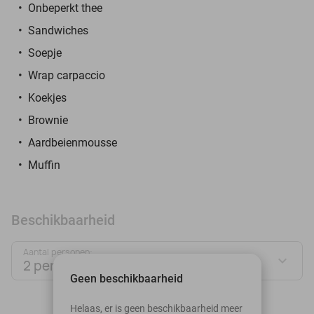
Onbeperkt thee
Sandwiches
Soepje
Wrap carpaccio
Koekjes
Brownie
Aardbeienmousse
Muffin
Beschikbaarheid
Aantal personen:
2 personen
Geen beschikbaarheid
augustus 2026
Helaas, er is geen beschikbaarheid meer