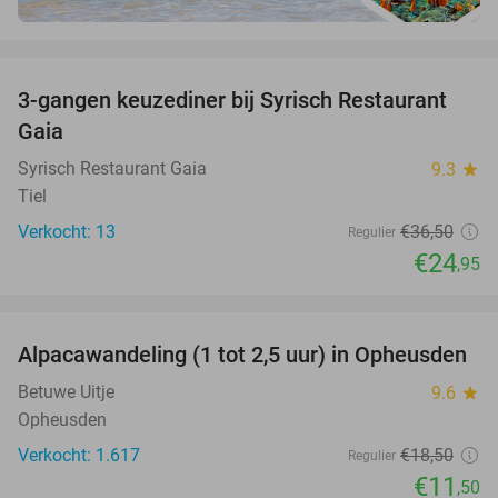
favorite_border
3-gangen keuzediner bij Syrisch Restaurant
32%
Gaia
Syrisch Restaurant Gaia
9.3
star
Tiel
Verkocht: 13
€36
,50
Regulier
€24
,95
favorite_border
Alpacawandeling (1 tot 2,5 uur) in Opheusden
38%
Betuwe Uitje
9.6
star
Opheusden
Verkocht: 1.617
€18
,50
Regulier
€11
,50