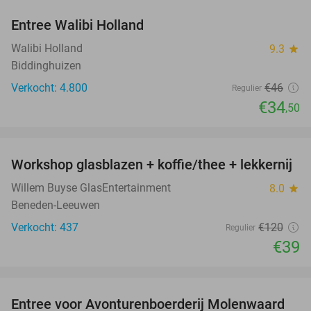
Entree Walibi Holland
25%
Walibi Holland
9.3
star
Biddinghuizen
Verkocht: 4.800
€46
Regulier
€34
,50
favorite_border
Workshop glasblazen + koffie/thee + lekkernij
68%
Willem Buyse GlasEntertainment
8.0
star
Beneden-Leeuwen
Verkocht: 437
€120
Regulier
€39
favorite_border
Entree voor Avonturenboerderij Molenwaard
27%