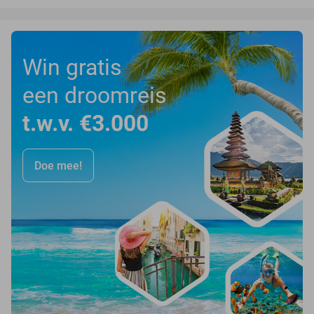
Win gratis
een droomreis
t.w.v. €3.000
Doe mee!