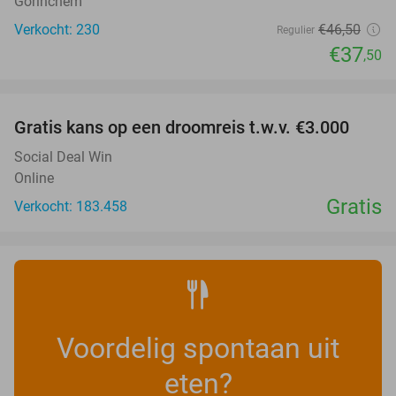
Gorinchem
Verkocht: 230
€46
,50
Regulier
€37
,50
favorite_border
Gratis kans op een droomreis t.w.v. €3.000
Social Deal Win
Online
Gratis
Verkocht: 183.458
Voordelig spontaan uit
eten?