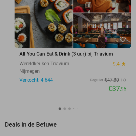
favorite_border
All-You-Can-Eat & Drink (3 uur) bij Triavium
Wereldkeuken Triavium
9.4
star
Nijmegen
Verkocht: 4.644
€47
,80
Regulier
€37
,95
favorite_border
Deals in de Betuwe