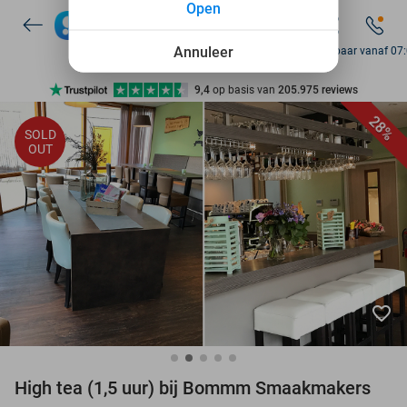
Open
7 dagen per week beschikbaar
10+ miljoen leden
Annuleer
Bereikbaar vanaf 07
9,4
op basis van
205.975 reviews
Ontdek 15.000+ deals
28%
SOLD
7 dagen per week beschikbaar
OUT
10+ miljoen leden
favorite_border
High tea (1,5 uur) bij Bommm Smaakmakers