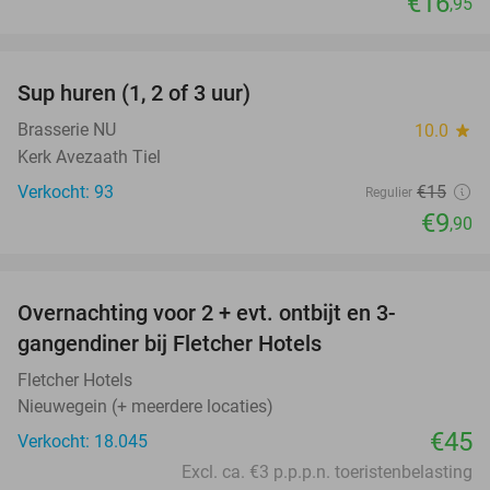
€16
,95
favorite_border
Sup huren (1, 2 of 3 uur)
34%
Brasserie NU
10.0
star
Kerk Avezaath Tiel
Verkocht: 93
€15
Regulier
€9
,90
favorite_border
Overnachting voor 2 + evt. ontbijt en 3-
gangendiner bij Fletcher Hotels
Fletcher Hotels
Nieuwegein (+ meerdere locaties)
€45
Verkocht: 18.045
Excl. ca. €3 p.p.p.n. toeristenbelasting