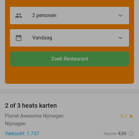
Zoek Restaurant
favorite_border
2 of 3 heats karten
29%
Planet Awesome Nijmegen
9.7
star
Nijmegen
Verkocht: 1.737
€39
Regulier