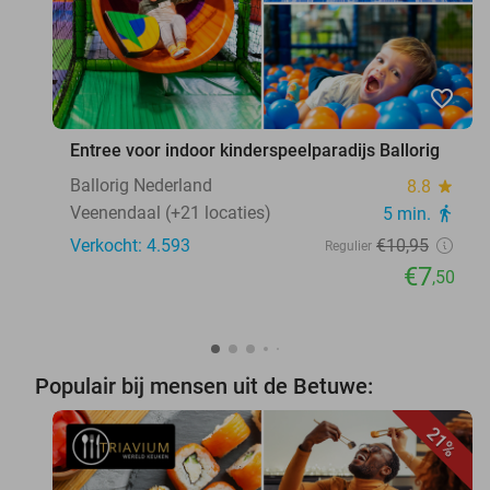
favorite_border
Entree voor indoor kinderspeelparadijs Ballorig
Ballorig Nederland
8.8
star
Veenendaal (+21 locaties)
5 min.
directions_walk
Verkocht: 4.593
€10
,95
Regulier
€7
,50
Populair bij mensen uit de Betuwe:
21%