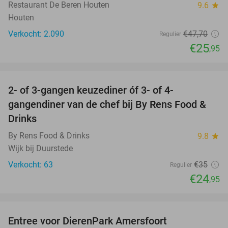
Restaurant De Beren Houten
9.6
star
Houten
Verkocht: 2.090
€47
,70
Regulier
€25
,95
favorite_border
2- of 3-gangen keuzediner óf 3- of 4-
29%
gangendiner van de chef bij By Rens Food &
Drinks
By Rens Food & Drinks
9.8
star
Wijk bij Duurstede
Verkocht: 63
€35
Regulier
€24
,95
favorite_border
Entree voor DierenPark Amersfoort
24%