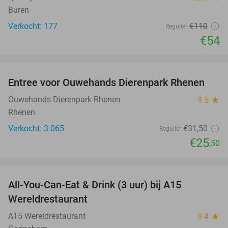
Buren
Verkocht: 177
€110
Regulier
€54
favorite_border
Entree voor Ouwehands Dierenpark Rhenen
19%
Ouwehands Dierenpark Rhenen
9.5
star
Rhenen
Verkocht: 3.065
€31
,50
Regulier
€25
,50
favorite_border
All-You-Can-Eat & Drink (3 uur) bij A15
19%
Wereldrestaurant
A15 Wereldrestaurant
9.4
star