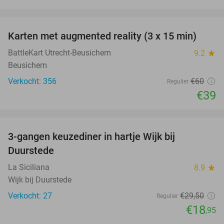
favorite_border
Karten met augmented reality (3 x 15 min)
35%
BattleKart Utrecht-Beusichem
9.2
star
Beusichem
Verkocht: 356
€60
Regulier
€39
favorite_border
3-gangen keuzediner in hartje Wijk bij
36%
Duurstede
La Siciliana
8.9
star
Wijk bij Duurstede
Verkocht: 27
€29
,50
Regulier
€18
,95