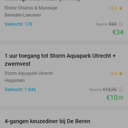
48%
Ekster Shiatsu & Massage
10.0
star
Beneden-Leeuwen
Verkocht: 176
€65
Regulier
€34
favorite_border
1 uur toegang tot Storm Aquapark Utrecht +
31%
zwemvest
Storm Aquapark Utrecht
9.4
star
Hagestein
Verkocht: 1.846
€15
,95
Regulier
€10
,95
favorite_border
4-gangen keuzediner bij De Beren
46%