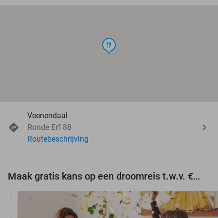
food
Veenendaal
Ronde Erf 88
Routebeschrijving
Maak gratis kans op een droomreis t.w.v. €3.000!