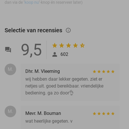
dan via de ‘
koop nu
’-knop én reserveer later)
Selectie van recensies
info_outlined
9,5
602
M.
Dhr. M. Vleeming
wij hebben daar lekker gegeten. ziet er
netjes uit. goed bereikbaar. vriendelijke
bediening. ga zo door👌
M.
Mevr. M. Bouman
wat heerlijke gegeten. v