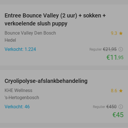
favorite_border
Entree Bounce Valley (2 uur) + sokken +
46%
verkoelende slush puppy
Bounce Valley Den Bosch
9.3
star
Hedel
Verkocht: 1.224
€21
,95
Regulier
€11
,95
favorite_border
Cryolipolyse-afslankbehandeling
90%
KHE Wellness
8.6
star
's-Hertogenbosch
Verkocht: 46
€450
Regulier
€45
favorite_border