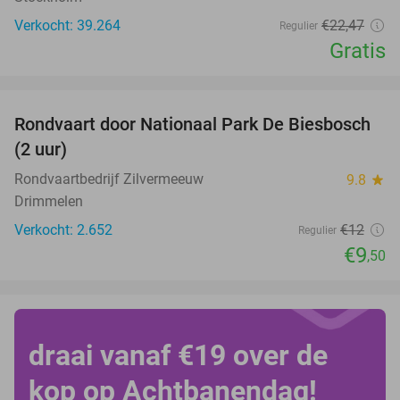
Verkocht: 39.264
€22
,47
Regulier
Gratis
favorite_border
Rondvaart door Nationaal Park De Biesbosch
21%
(2 uur)
Rondvaartbedrijf Zilvermeeuw
9.8
star
Drimmelen
Verkocht: 2.652
€12
Regulier
€9
,50
draai vanaf €19 over de
kop op Achtbanendag!