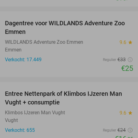
favorite_border
Dagentree voor WILDLANDS Adventure Zoo
24%
Emmen
WILDLANDS Adventure Zoo Emmen
9.6
star
Emmen
Verkocht: 17.449
€33
Regulier
€25
favorite_border
Entree Nettenpark of Klimbos IJzeren Man
29%
Vught + consumptie
Klimbos IJzeren Man Vught
9.6
star
Vught
Verkocht: 655
€24
Regulier