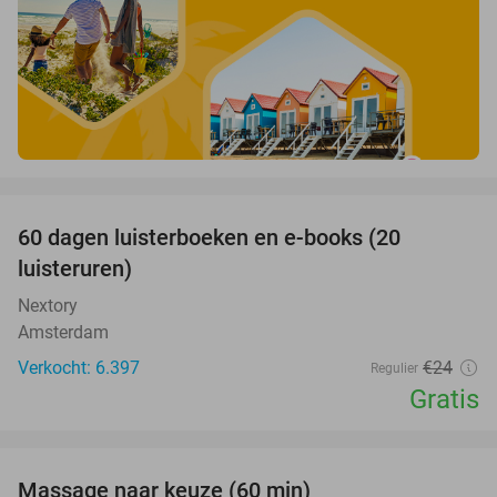
favorite_border
100%
60 dagen luisterboeken en e-books (20
luisteruren)
Nextory
Amsterdam
Verkocht: 6.397
€24
Regulier
Gratis
favorite_border
Massage naar keuze (60 min)