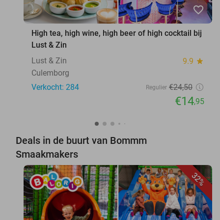
favorite_border
High tea, high wine, high beer of high cocktail bij
Lust & Zin
Lust & Zin
9.9
star
Culemborg
Verkocht: 284
€24
,50
Regulier
€14
,95
Deals in de buurt van Bommm
Smaakmakers
32%