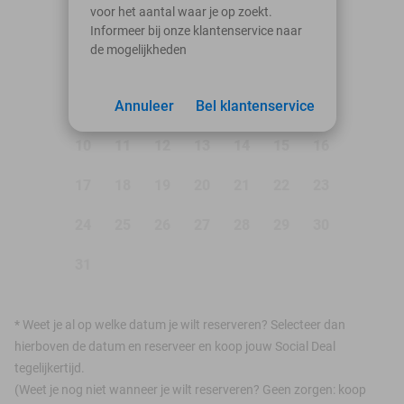
voor het aantal waar je op zoekt.
Ma
Di
Wo
Do
Vr
Za
Zo
Informeer bij onze klantenservice naar
de mogelijkheden
1
2
3
Annuleer
4
5
Bel klantenservice
6
7
8
9
10
11
12
13
14
15
16
17
18
19
20
21
22
23
24
25
26
27
28
29
30
31
*
Weet je al op welke datum je wilt reserveren? Selecteer dan
hierboven de datum en reserveer en koop jouw Social Deal
tegelijkertijd.
(Weet je nog niet wanneer je wilt reserveren? Geen zorgen: koop