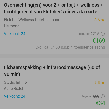
Overnachting(en) voor 2 + ontbijt + wellness +
21%
hoofdgerecht van Fletcher's diner à la carte
Fletcher Wellness-Hotel Helmond
8.6
star
Helmond
Verkocht: 24
€215
Regulier
€169
Excl. ca. €4,50 p.p.p.n. toeristenbelasting
favorite_border
Lichaamspakking + infraroodmassage (60 of
43%
90 min)
Studio Infinity
9.8
star
Aarle-Rixtel
Verkocht: 24
€60
Regulier
€34