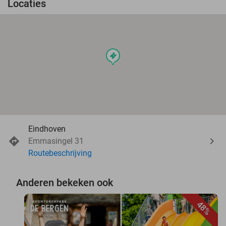
Locaties
events
Eindhoven
Emmasingel 31
Routebeschrijving
Anderen bekeken ook
48%