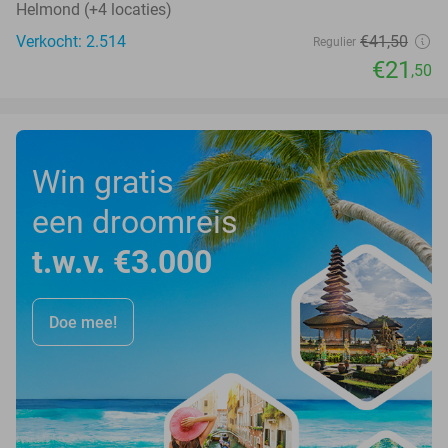
Helmond (+4 locaties)
Verkocht: 2.514
€41
,50
Regulier
€21
,50
Win gratis
een droomreis
t.w.v. €3.000
Doe mee!