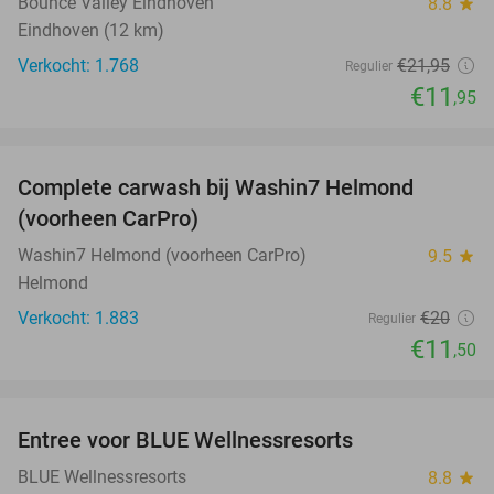
Bounce Valley Eindhoven
8.8
star
Eindhoven (12 km)
Verkocht: 1.768
€21
,95
Regulier
€11
,95
favorite_border
Complete carwash bij Washin7 Helmond
43%
(voorheen CarPro)
Washin7 Helmond (voorheen CarPro)
9.5
star
Helmond
Verkocht: 1.883
€20
Regulier
€11
,50
favorite_border
Entree voor BLUE Wellnessresorts
48%
BLUE Wellnessresorts
8.8
star