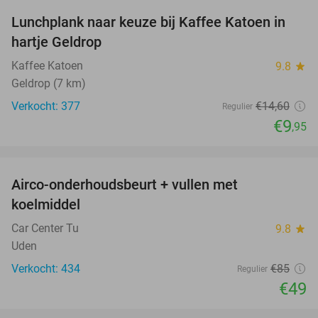
Lunchplank naar keuze bij Kaffee Katoen in
32%
hartje Geldrop
Kaffee Katoen
9.8
star
Geldrop (7 km)
Verkocht: 377
€14
,60
Regulier
€9
,95
favorite_border
Airco-onderhoudsbeurt + vullen met
42%
koelmiddel
Car Center Tu
9.8
star
Uden
Verkocht: 434
€85
Regulier
€49
favorite_border