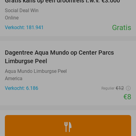
Gratis kans op een droomreis t.w.v. €3.000
Social Deal Win
Online
Gratis
Verkocht: 181.941
favorite_border
Dagentree Aqua Mundo op Center Parcs
33%
Limburgse Peel
Aqua Mundo Limburgse Peel
America
Verkocht: 6.186
€12
Regulier
€8