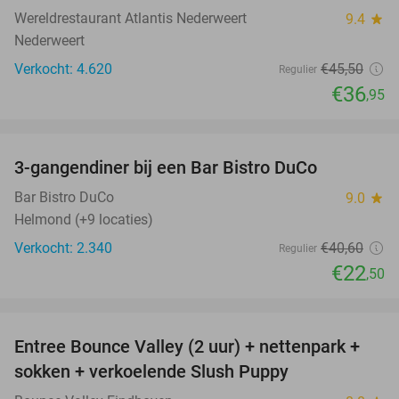
Wereldrestaurant Atlantis Nederweert
9.4
star
Nederweert
Verkocht: 4.620
€45
,50
Regulier
€36
,95
favorite_border
3-gangendiner bij een Bar Bistro DuCo
45%
Bar Bistro DuCo
9.0
star
Helmond (+9 locaties)
Verkocht: 2.340
€40
,60
Regulier
€22
,50
favorite_border
Entree Bounce Valley (2 uur) + nettenpark +
46%
sokken + verkoelende Slush Puppy