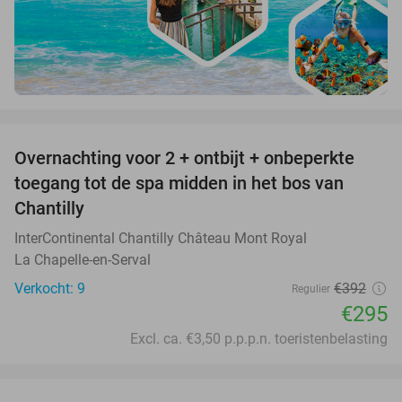
favorite_border
Overnachting voor 2 + ontbijt + onbeperkte
25%
toegang tot de spa midden in het bos van
Chantilly
InterContinental Chantilly Château Mont Royal
La Chapelle-en-Serval
Verkocht: 9
€392
Regulier
€295
Excl. ca. €3,50 p.p.p.n. toeristenbelasting
favorite_border