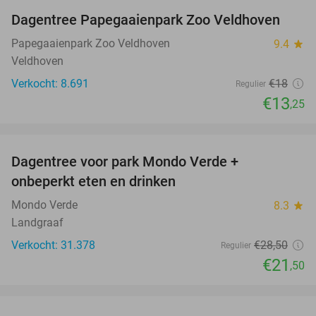
Dagentree Papegaaienpark Zoo Veldhoven
26%
Papegaaienpark Zoo Veldhoven
9.4
star
Veldhoven
Verkocht: 8.691
€18
Regulier
€13
,25
favorite_border
Dagentree voor park Mondo Verde +
25%
onbeperkt eten en drinken
Mondo Verde
8.3
star
Landgraaf
Verkocht: 31.378
€28
,50
Regulier
€21
,50
favorite_border