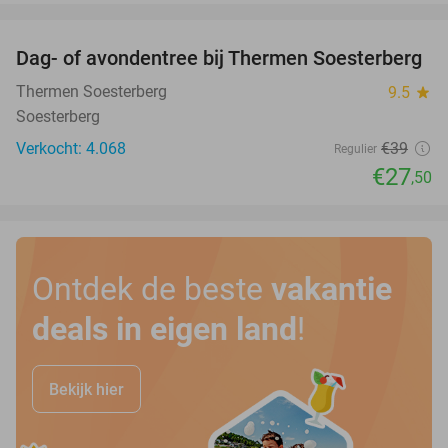
favorite_border
Dag- of avondentree bij Thermen Soesterberg
29%
Thermen Soesterberg
9.5
star
Soesterberg
Verkocht: 4.068
€39
Regulier
€27
,50
Ontdek de beste
vakantie
deals in eigen land
!
Bekijk hier