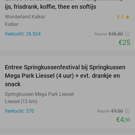
32%
ijs, frisdrank, koffie, thee en softijs
Wunderland Kalkar
8.9
star
Kalkar
Verkocht: 26.924
€36
,50
Regulier
€25
favorite_border
Entree Springkussenfestival bij Springkussen
53%
Mega Park Liessel (4 uur) + evt. drankje en
snack
Springkussen Mega Park Liessel
Liessel (12 km)
Verkocht: 370
€9
,50
Regulier
€4
,50
favorite_border