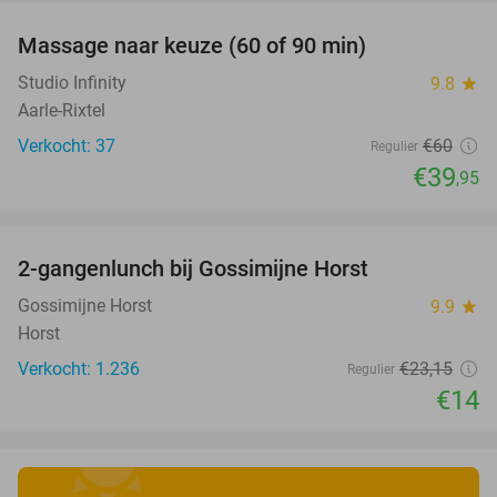
Massage naar keuze (60 of 90 min)
33%
Studio Infinity
9.8
star
Aarle-Rixtel
Verkocht: 37
€60
Regulier
€39
,95
favorite_border
2-gangenlunch bij Gossimijne Horst
40%
Gossimijne Horst
9.9
star
Horst
Verkocht: 1.236
€23
,15
Regulier
€14