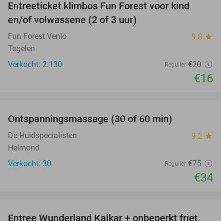
Entreeticket klimbos Fun Forest voor kind
20%
en/of volwassene (2 of 3 uur)
Fun Forest Venlo
9.8
star
Tegelen
Verkocht: 2.130
€20
Regulier
€16
favorite_border
Ontspanningsmassage (30 of 60 min)
55%
De Huidspecialisten
9.2
star
Helmond
Verkocht: 30
€75
Regulier
€34
favorite_border
Entree Wunderland Kalkar + onbeperkt friet,