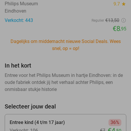
Philips Museum
9.7
star
Eindhoven
Verkocht: 443
€13
,50
Regulier
€8
,95
Dagelijks om middernacht nieuwe Social Deals. Wees
snel, op = op!
In het kort
Entree voor het Philips Museum in hartje Eindhoven: in de
oude fabriek ontdek jij het verhaal achter Philips, een
onmisbaar stukje historie
Selecteer jouw deal
Entree kind (4 t/m 17 jaar)
36%
€4
Verkocht: 106
€7
,50