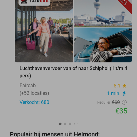
42%
favorite_border
Luchthavenvervoer van of naar Schiphol (1 t/m 4
pers)
Faircab
8.1
star
(+52 locaties)
1 min.
directions_walk
Verkocht: 680
€60
Regulier
€35
Populair bij mensen uit Helmond: