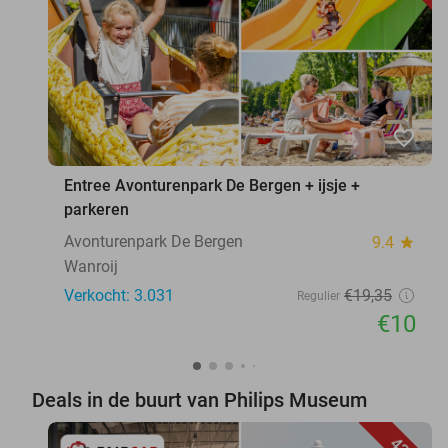
favorite_border
Entree Avonturenpark De Bergen + ijsje +
parkeren
Avonturenpark De Bergen
9.4
star
Wanroij
Verkocht: 3.031
€19
,35
Regulier
€10
Deals in de buurt van Philips Museum