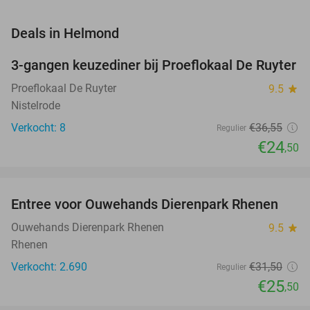
favorite_border
Deals in Helmond
3-gangen keuzediner bij Proeflokaal De Ruyter
33%
NEW
TODAY
Proeflokaal De Ruyter
9.5
star
Nistelrode
Verkocht: 8
€36
,55
Regulier
€24
,50
favorite_border
Entree voor Ouwehands Dierenpark Rhenen
19%
NEW
TODAY
Ouwehands Dierenpark Rhenen
9.5
star
Rhenen
Verkocht: 2.690
€31
,50
Regulier
€25
,50
favorite_border