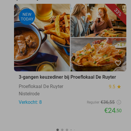
33%
NEW
TODAY
favorite_border
3-gangen keuzediner bij Proeflokaal De Ruyter
Proeflokaal De Ruyter
9.5
star
Nistelrode
Verkocht: 8
€36
,55
Regulier
€24
,50