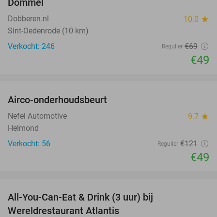
Dommel
Dobberen.nl
10.0
star
Sint-Oedenrode (10 km)
Verkocht: 246
€69
Regulier
€49
favorite_border
Airco-onderhoudsbeurt
60%
Nefel Automotive
9.7
star
Helmond
Verkocht: 56
€121
Regulier
€49
favorite_border
All-You-Can-Eat & Drink (3 uur) bij
19%
Wereldrestaurant Atlantis