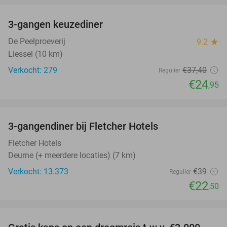
3-gangen keuzediner
33%
De Peelproeverij
9.2
star
Liessel (10 km)
Verkocht: 279
€37
,40
Regulier
€24
,95
favorite_border
3-gangendiner bij Fletcher Hotels
42%
Fletcher Hotels
Deurne (+ meerdere locaties) (7 km)
Verkocht: 13.373
€39
Regulier
€22
,50
favorite_border