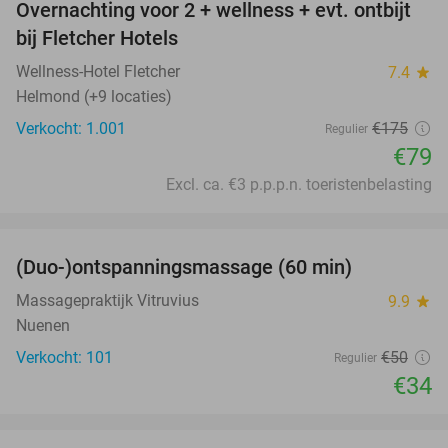
Overnachting voor 2 + wellness + evt. ontbijt
55%
bij Fletcher Hotels
Wellness-Hotel Fletcher
7.4
star
Helmond (+9 locaties)
Verkocht: 1.001
€175
Regulier
€79
Excl. ca. €3 p.p.p.n. toeristenbelasting
favorite_border
(Duo-)ontspanningsmassage (60 min)
32%
Massagepraktijk Vitruvius
9.9
star
Nuenen
Verkocht: 101
€50
Regulier
€34
favorite_border