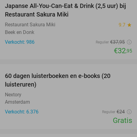
Japanse All-You-Can-Eat & Drink (2,5 uur) bij
13%
Restaurant Sakura Miki
Restaurant Sakura Miki
9.7
star
Beek en Donk
Verkocht: 986
€37
,95
Regulier
€32
,95
favorite_border
100%
60 dagen luisterboeken en e-books (20
luisteruren)
Nextory
Amsterdam
Verkocht: 6.376
€24
Regulier
Gratis
favorite_border