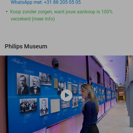
WhatsApp met: +31 88 205 05 05
Koop zonder zorgen, want jouw aankoop is 100%
verzekerd (meer info)
Philips Museum
play_circle