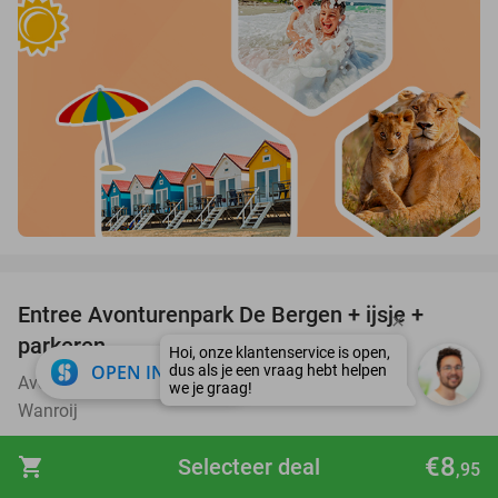
favorite_border
Entree Avonturenpark De Bergen + ijsje +
48%
parkeren
close
OPEN IN APP
Avonturenpark De Bergen
9.4
star
Wanroij
Verkocht: 3.031
€19
,35
Regulier
€8
shopping_cart
Selecteer deal
,95
€10