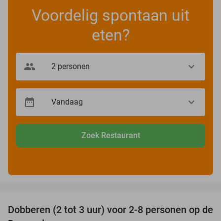
Voordelig spontaan uit
eten?
Zoek Restaurant
favorite_border
Dobberen (2 tot 3 uur) voor 2-8 personen op de
29%