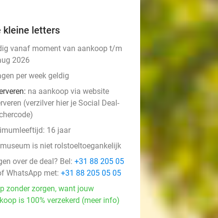
 kleine letters
dig vanaf moment van aankoop t/m
aug 2026
agen per week geldig
erveren:
na aankoop via website
rveren (verzilver hier je Social Deal-
chercode)
imumleeftijd: 16 jaar
 museum is niet rolstoeltoegankelijk
gen over de deal? Bel:
+31 88 205 05
f WhatsApp met:
+31 88 205 05 05
p zonder zorgen, want jouw
koop is 100% verzekerd (meer info)