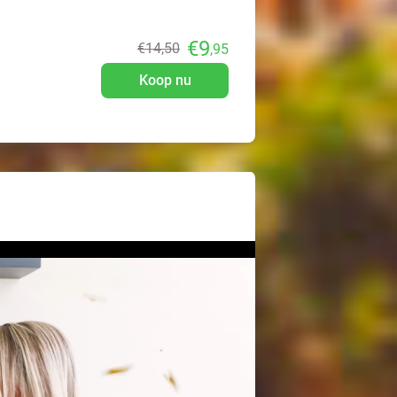
€9
€14
,50
,95
Koop nu