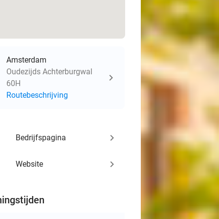
Amsterdam
Oudezijds Achterburgwal
60H
Routebeschrijving
keyboard_arrow_right
Bedrijfspagina
keyboard_arrow_right
Website
ingstijden