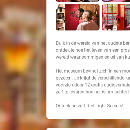
Duik in de wereld van het oudste ber
ontdek je hoe het leven van een prosti
wereld waar sommigen enkel van k
Het museum bevindt zich in een mon
gezeten. Je krijgt de verschillende k
voorzien door 12 gratis audioverhale
zelf te ervaren hoe het is om achter h
Ontdek nu zelf Red Light Secrets!