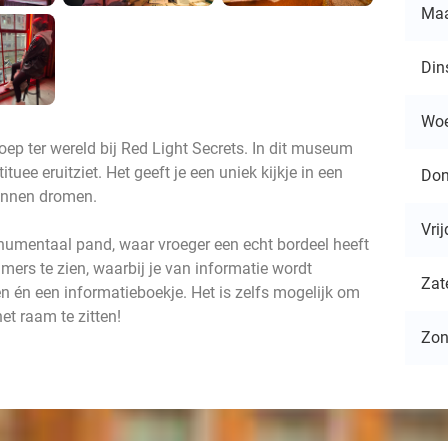
Ma
Din
Wo
oep ter wereld bij Red Light Secrets. In dit museum
tuee eruitziet. Het geeft je een uniek kijkje in een
Don
unnen dromen.
Vri
umentaal pand, waar vroeger een echt bordeel heeft
amers te zien, waarbij je van informatie wordt
Zat
n én een informatieboekje. Het is zelfs mogelijk om
et raam te zitten!
Zo