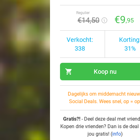
Regulier
€9
€14
,50
,95
Verkocht:
Korting
338
31%
shopping_cart
Koop nu
navi
Dagelijks om middernacht nieuw
Social Deals. Wees snel, op = op
Gratis?!
- Deel deze deal met vrien
Kopen drie vrienden? Dan is de deal
jou gratis! (
info
)