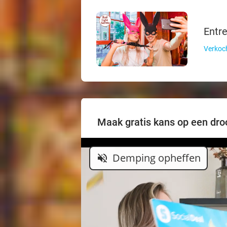
Entre
Verkoch
Maak gratis kans op een droo
Demping opheffen
volume_off