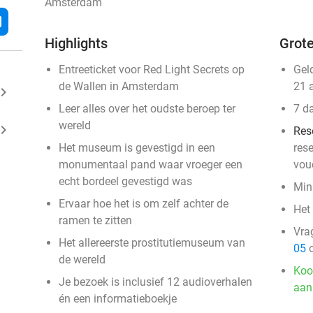
Amsterdam
l
Highlights
Grote
Entreeticket voor Red Light Secrets op
Gel
de Wallen in Amsterdam
21 
ard_arrow_right
Leer alles over het oudste beroep ter
7 d
wereld
ard_arrow_right
Res
Het museum is gevestigd in een
rese
monumentaal pand waar vroeger een
vou
echt bordeel gevestigd was
Min
Ervaar hoe het is om zelf achter de
Het
ramen te zitten
Vra
Het allereerste prostitutiemuseum van
05
o
de wereld
Koo
Je bezoek is inclusief 12 audioverhalen
aan
én een informatieboekje