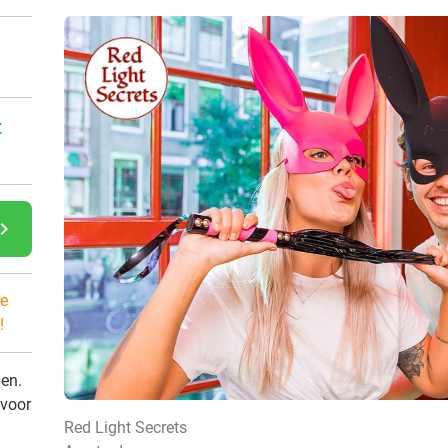
:
gate_next
e
!
den.
 voor
Red Light Secrets