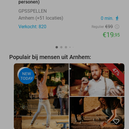
personen)
GPSSPELLEN
Arnhem (+51 locaties)
0 min.
directions_walk
Verkocht: 820
€99
Regulier
€19
,95
Populair bij mensen uit Arnhem:
47%
NEW
TODAY
favorite_border