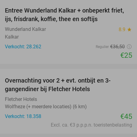
Entree Wunderland Kalkar + onbeperkt friet,
32%
ijs, frisdrank, koffie, thee en softijs
Wunderland Kalkar
8.9
star
Kalkar
Verkocht: 28.262
€36
,50
Regulier
€25
favorite_border
Overnachting voor 2 + evt. ontbijt en 3-
gangendiner bij Fletcher Hotels
Fletcher Hotels
Wolfheze (+ meerdere locaties) (6 km)
€45
Verkocht: 18.358
Excl. ca. €3 p.p.p.n. toeristenbelasting
favorite_border