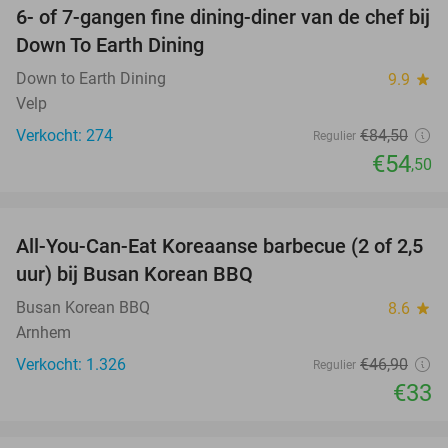
6- of 7-gangen fine dining-diner van de chef bij
36%
Down To Earth Dining
Down to Earth Dining
9.9
star
Velp
Verkocht: 274
€84
,50
Regulier
€54
,50
favorite_border
All-You-Can-Eat Koreaanse barbecue (2 of 2,5
30%
uur) bij Busan Korean BBQ
Busan Korean BBQ
8.6
star
Arnhem
Verkocht: 1.326
€46
,90
Regulier
€33
favorite_border