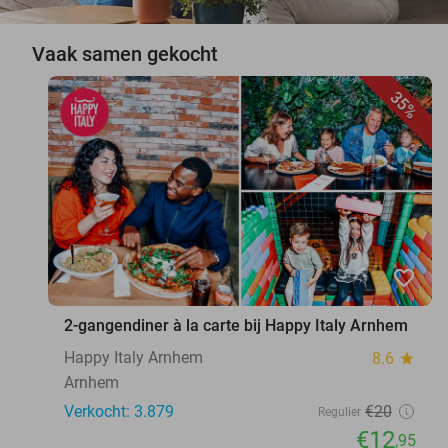
Vaak samen gekocht
35%
favorite_border
2-gangendiner à la carte bij Happy Italy Arnhem
Happy Italy Arnhem
8.6
star
Arnhem
Verkocht: 3.879
€20
Regulier
€12
,95