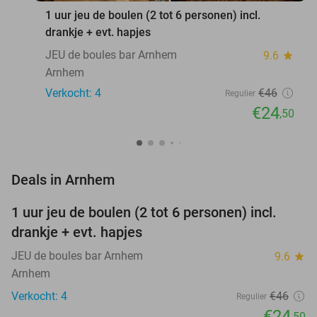
1 uur jeu de boulen (2 tot 6 personen) incl.
drankje + evt. hapjes
JEU de boules bar Arnhem
9.6
star
Arnhem
Verkocht: 4
€46
Regulier
€24
,50
favorite_border
Deals in Arnhem
1 uur jeu de boulen (2 tot 6 personen) incl.
47%
NEW
drankje + evt. hapjes
TODAY
JEU de boules bar Arnhem
9.6
star
Arnhem
Verkocht: 4
€46
Regulier
€24
,50