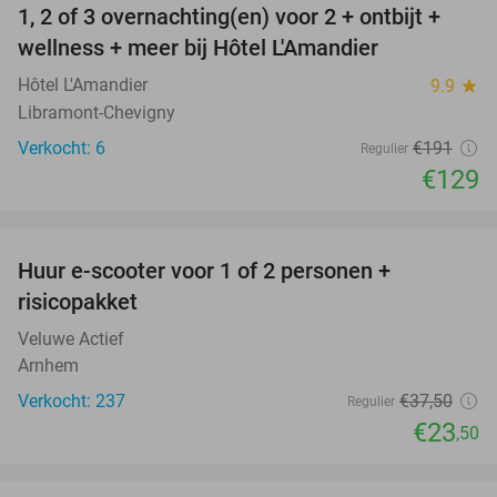
1, 2 of 3 overnachting(en) voor 2 + ontbijt +
32%
NEW
wellness + meer bij Hôtel L'Amandier
TODAY
Hôtel L'Amandier
9.9
star
Libramont-Chevigny
Verkocht: 6
€191
Regulier
€129
favorite_border
Huur e-scooter voor 1 of 2 personen +
37%
risicopakket
Veluwe Actief
Arnhem
Verkocht: 237
€37
,50
Regulier
€23
,50
favorite_border