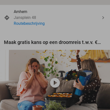
Arnhem
Jansplein 48
Routebeschrijving
Maak gratis kans op een droomreis t.w.v. €3.000!
play_circle