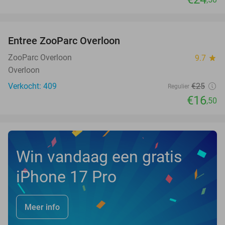
favorite_border
Entree ZooParc Overloon
34%
NEW
TODAY
ZooParc Overloon
9.7
star
Overloon
Verkocht: 409
€25
Regulier
€16
,50
Win vandaag een gratis
iPhone 17 Pro
Meer info