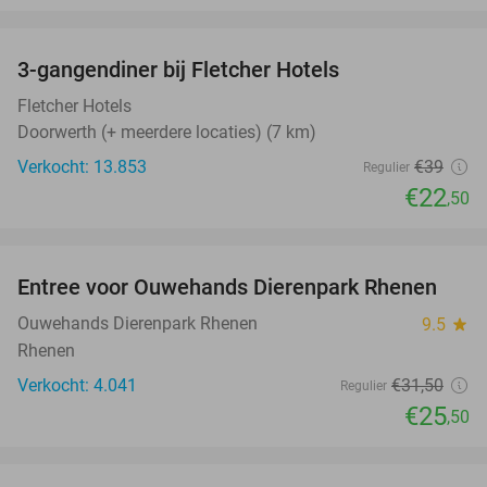
favorite_border
3-gangendiner bij Fletcher Hotels
42%
Fletcher Hotels
Doorwerth (+ meerdere locaties) (7 km)
Verkocht: 13.853
€39
Regulier
€22
,50
favorite_border
Entree voor Ouwehands Dierenpark Rhenen
19%
Ouwehands Dierenpark Rhenen
9.5
star
Rhenen
Verkocht: 4.041
€31
,50
Regulier
€25
,50
favorite_border