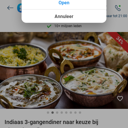
Open
7 dagen per week beschikbaar
10+ miljoen leden
Annuleer
Bereikbaar tot 21:00
9,4
op basis van
206.274 reviews
Ontdek 15.000+ deals
34%
7 dagen per week beschikbaar
10+ miljoen leden
favorite_border
Indiaas 3-gangendiner naar keuze bij