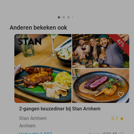
Anderen bekeken ook
42%
favorite_border
2-gangen keuzediner bij Stan Arnhem
Stan Arnhem
9.7
star
Arnhem