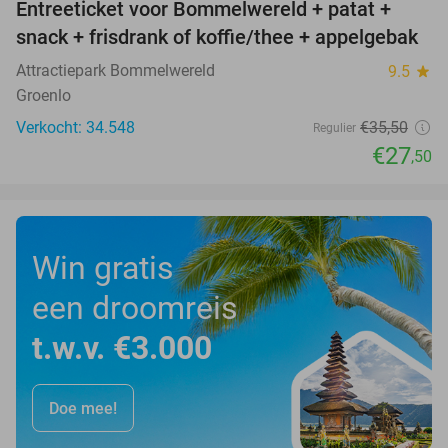
Entreeticket voor Bommelwereld + patat +
23%
snack + frisdrank of koffie/thee + appelgebak
Attractiepark Bommelwereld
9.5
star
Groenlo
Verkocht: 34.548
€35
,50
Regulier
€27
,50
Win gratis
een droomreis
t.w.v. €3.000
Doe mee!