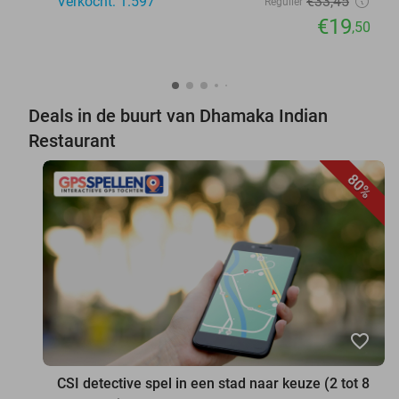
Verkocht: 1.597
€33
,45
Regulier
€19
,50
Deals in de buurt van Dhamaka Indian
Restaurant
80%
favorite_border
CSI detective spel in een stad naar keuze (2 tot 8