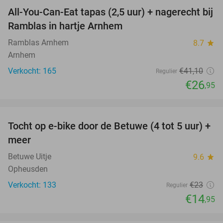
All-You-Can-Eat tapas (2,5 uur) + nagerecht bij
34%
Ramblas in hartje Arnhem
Ramblas Arnhem
8.7
star
Arnhem
Verkocht: 165
€41
,10
Regulier
€26
,95
favorite_border
Tocht op e-bike door de Betuwe (4 tot 5 uur) +
35%
meer
Betuwe Uitje
9.6
star
Opheusden
Verkocht: 133
€23
Regulier
€14
,95
favorite_border