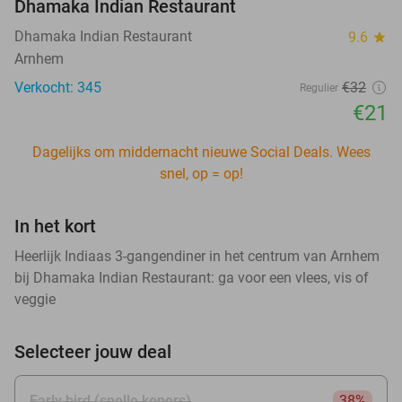
Dhamaka Indian Restaurant
Dhamaka Indian Restaurant
9.6
star
Arnhem
Verkocht: 345
€32
Regulier
€21
Dagelijks om middernacht nieuwe Social Deals. Wees
snel, op = op!
In het kort
Heerlijk Indiaas 3-gangendiner in het centrum van Arnhem
bij Dhamaka Indian Restaurant: ga voor een vlees, vis of
veggie
Selecteer jouw deal
Early bird (snelle kopers)
38%