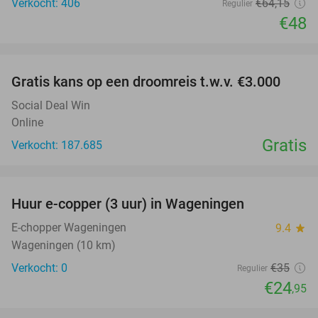
Verkocht: 406
€64
,15
Regulier
€48
favorite_border
Gratis kans op een droomreis t.w.v. €3.000
Social Deal Win
Online
Gratis
Verkocht: 187.685
favorite_border
Huur e-copper (3 uur) in Wageningen
29%
NEW
TODAY
E-chopper Wageningen
9.4
star
Wageningen (10 km)
Verkocht: 0
€35
Regulier
€24
,95