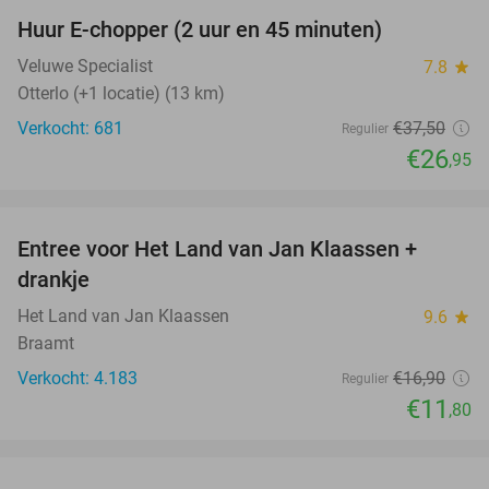
Huur E-chopper (2 uur en 45 minuten)
28%
Veluwe Specialist
7.8
star
Otterlo (+1 locatie) (13 km)
Verkocht: 681
€37
,50
Regulier
€26
,95
favorite_border
Entree voor Het Land van Jan Klaassen +
30%
drankje
Het Land van Jan Klaassen
9.6
star
Braamt
Verkocht: 4.183
€16
,90
Regulier
€11
,80
favorite_border