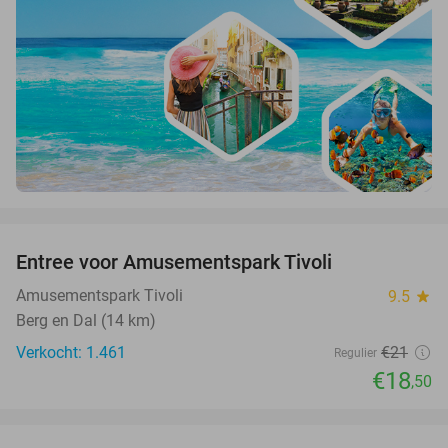
favorite_border
Entree voor Amusementspark Tivoli
12%
Amusementspark Tivoli
9.5
star
Berg en Dal (14 km)
Verkocht: 1.461
€21
Regulier
€18
,50
favorite_border