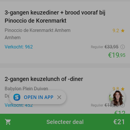
3-gangen keuzediner + brood vooraf bij
41%
Pinoccio de Korenmarkt
Pinoccio de Korenmarkt Arnhem
9.2
star
Arnhem
Verkocht: 962
€33
,95
Regulier
€19
,95
favorite_border
2-gangen keuzelunch of -diner
34%
Babylon Plein Duiven
9.8
star
Duiven (6 km)
close
OPEN IN APP
Verkocht: 452
€18
,25
Regulier
€12
€21
shopping_cart
Selecteer deal