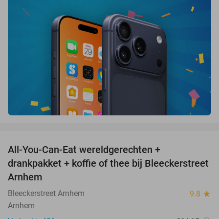
favorite_border
All-You-Can-Eat wereldgerechten +
25%
drankpakket + koffie of thee bij Bleeckerstreet
Arnhem
Bleeckerstreet Arnhem
9.8
star
Arnhem