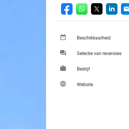
whatsapp
linkedin
fb
mai
date_range
keybo
Beschikbaarheid
chat
keybo
Selectie van recensies
work
keybo
Bedrijf
language
keybo
Website