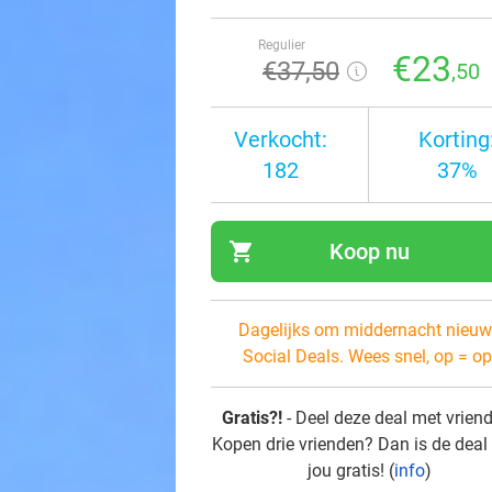
Regulier
€23
€37
,50
,50
Verkocht:
Korting
182
37%
shopping_cart
Koop nu
navi
Dagelijks om middernacht nieuw
Social Deals. Wees snel, op = op
Gratis?!
- Deel deze deal met vrien
Kopen drie vrienden? Dan is de deal
jou gratis! (
info
)