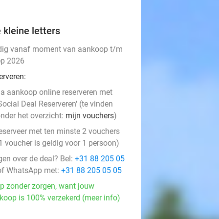
 kleine letters
dig vanaf moment van aankoop t/m
ep 2026
erveren:
a aankoop online reserveren met
Social Deal Reserveren' (te vinden
nder het overzicht:
mijn vouchers
)
eserveer met ten minste 2 vouchers
1 voucher is geldig voor 1 persoon)
gen over de deal? Bel:
+31 88 205 05
f WhatsApp met:
+31 88 205 05 05
p zonder zorgen, want jouw
koop is 100% verzekerd (meer info)