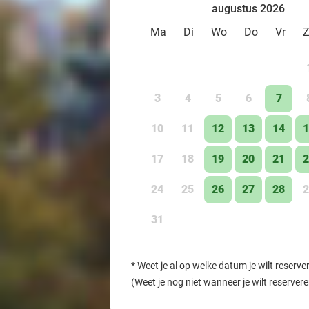
augustus 2026
Ma
Di
Wo
Do
Vr
3
4
5
6
7
10
11
12
13
14
1
17
18
19
20
21
2
24
25
26
27
28
2
31
*
Weet je al op welke datum je wilt reserve
(Weet je nog niet wanneer je wilt reserver