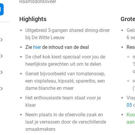
Raamsdonksveer
l
Highlights
Grote
Uitgebreid 3-gangen shared dining-diner
Gel
bij De Witte Leeuw
6 s
ard_arrow_right
Zie
hier
de inhoud van de deal
Res
ard_arrow_right
De chef-kok kiest speciaal voor jou de
n
heerlijkste gerechten uit om te delen
'
o
ard_arrow_right
Geniet bijvoorbeeld van tomatensoep,
een visplateau, kipsaté, spareribs, een
r
ard_arrow_right
dame blanche en meer
(
Het enthousiaste team staat voor je
Vra
klaar
05
o
Neem plaats in de sfeervolle zaak en
Koo
laat je verrassen door de verschillende
aan
smaakmakers