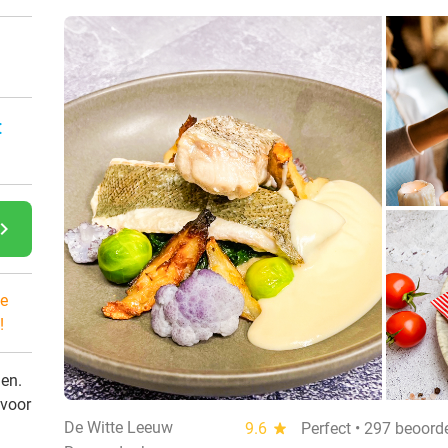
:
gate_next
e
!
den.
 voor
De Witte Leeuw
9.6
star
Perfect • 297 beoord