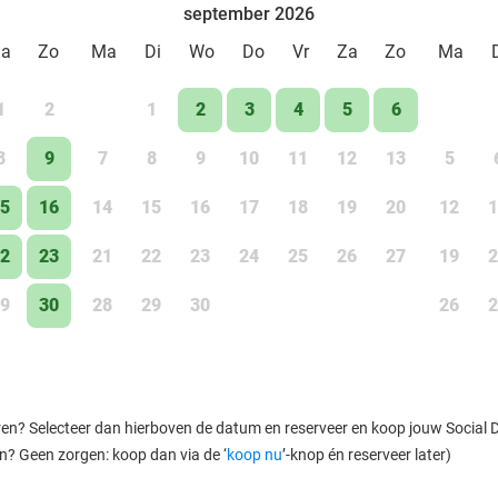
september 2026
Za
Zo
Ma
Di
Wo
Do
Vr
Za
Zo
Ma
1
2
1
2
3
4
5
6
8
9
7
8
9
10
11
12
13
5
5
16
14
15
16
17
18
19
20
12
1
2
23
21
22
23
24
25
26
27
19
2
9
30
28
29
30
26
2
ren? Selecteer dan hierboven de datum en reserveer en koop jouw Social Dea
en? Geen zorgen: koop dan via de ‘
koop nu
’-knop én reserveer later)