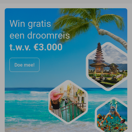
Win gratis
een droomreis
t.w.v. €3.000
Doe mee!