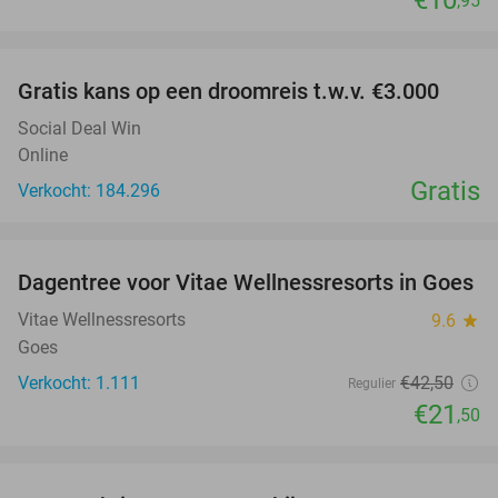
€10
,95
favorite_border
Gratis kans op een droomreis t.w.v. €3.000
Social Deal Win
Online
Gratis
Verkocht: 184.296
favorite_border
Dagentree voor Vitae Wellnessresorts in Goes
49%
Vitae Wellnessresorts
9.6
star
Goes
Verkocht: 1.111
€42
,50
Regulier
€21
,50
favorite_border