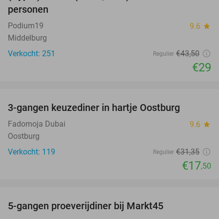
personen
Podium19
9.6
star
Middelburg
Verkocht: 251
€43
,50
Regulier
€29
favorite_border
3-gangen keuzediner in hartje Oostburg
44%
Fadomoja Dubai
9.6
star
Oostburg
Verkocht: 119
€31
,35
Regulier
€17
,50
favorite_border
5-gangen proeverijdiner bij Markt45
34%