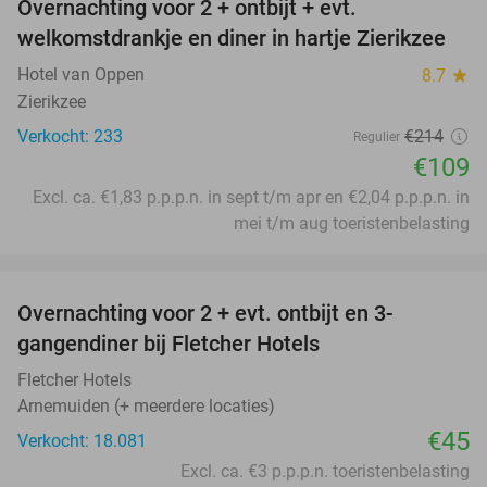
Overnachting voor 2 + ontbijt + evt.
49%
welkomstdrankje en diner in hartje Zierikzee
Hotel van Oppen
8.7
star
Zierikzee
Verkocht: 233
€214
Regulier
€109
Excl. ca. €1,83 p.p.p.n. in sept t/m apr en €2,04 p.p.p.n. in
mei t/m aug toeristenbelasting
favorite_border
Overnachting voor 2 + evt. ontbijt en 3-
gangendiner bij Fletcher Hotels
Fletcher Hotels
Arnemuiden (+ meerdere locaties)
€45
Verkocht: 18.081
Excl. ca. €3 p.p.p.n. toeristenbelasting