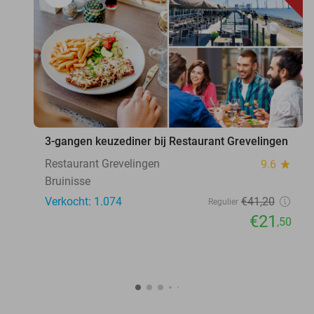
favorite_border
3-gangen keuzediner bij Restaurant Grevelingen
Restaurant Grevelingen
9.6
star
Bruinisse
Verkocht: 1.074
€41
,20
Regulier
€21
,50