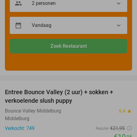
Zoek Restaurant
favorite_border
Entree Bounce Valley (2 uur) + sokken +
50%
verkoelende slush puppy
Bounce Valley Middelburg
9.4
star
Middelburg
Verkocht: 749
€21
,95
Regulier