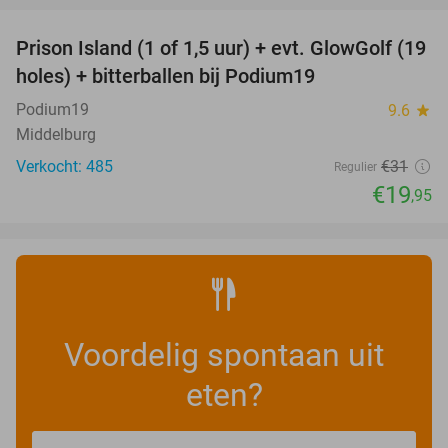
Prison Island (1 of 1,5 uur) + evt. GlowGolf (19
36%
holes) + bitterballen bij Podium19
Podium19
9.6
star
Middelburg
Verkocht: 485
€31
Regulier
€19
,95
Voordelig spontaan uit
eten?