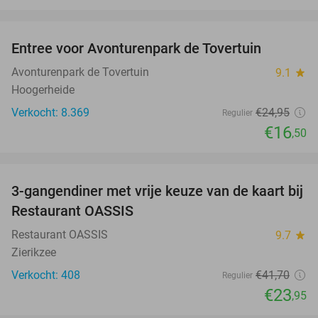
favorite_border
Entree voor Avonturenpark de Tovertuin
34%
Avonturenpark de Tovertuin
9.1
star
Hoogerheide
Verkocht: 8.369
€24
,95
Regulier
€16
,50
favorite_border
3-gangendiner met vrije keuze van de kaart bij
43%
Restaurant OASSIS
Restaurant OASSIS
9.7
star
Zierikzee
Verkocht: 408
€41
,70
Regulier
€23
,95