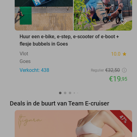
favorite_border
Huur een e-bike, e-step, e-scooter of e-boot +
flesje bubbels in Goes
Vlot
10.0
star
Goes
Verkocht: 438
€32
,50
Regulier
€19
,95
Deals in de buurt van Team E-cruiser
47%