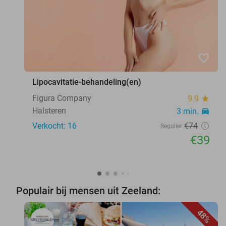
favorite_border
Lipocavitatie-behandeling(en)
Figura Company
9.9
star
Halsteren
3 min.
directions_car
Verkocht: 16
€74
Regulier
€39
Populair bij mensen uit Zeeland:
48%