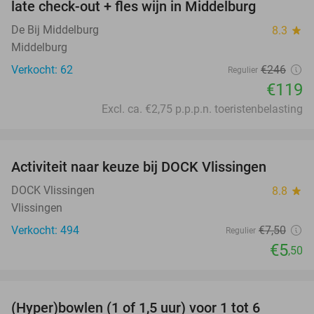
late check-out + fles wijn in Middelburg
De Bij Middelburg
8.3
star
Middelburg
Verkocht: 62
€246
Regulier
€119
Excl. ca. €2,75 p.p.p.n. toeristenbelasting
favorite_border
Activiteit naar keuze bij DOCK Vlissingen
27%
DOCK Vlissingen
8.8
star
Vlissingen
Verkocht: 494
€7
,50
Regulier
€5
,50
favorite_border
(Hyper)bowlen (1 of 1,5 uur) voor 1 tot 6
33%