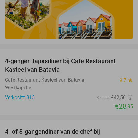
favorite_border
4-gangen tapasdiner bij Café Restaurant
32%
Kasteel van Batavia
Café Restaurant Kasteel van Batavia
9.7
star
Westkapelle
Verkocht: 315
€42
,50
Regulier
€28
,95
favorite_border
4- of 5-gangendiner van de chef bij
33%