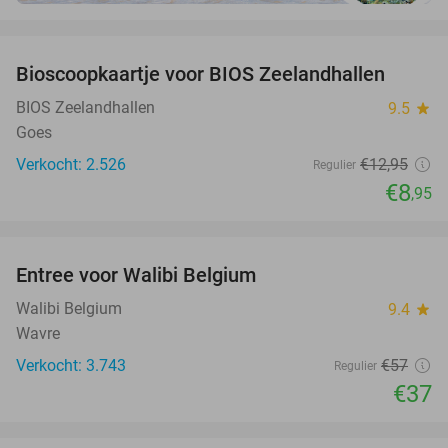
favorite_border
Bioscoopkaartje voor BIOS Zeelandhallen
31%
BIOS Zeelandhallen
9.5
star
Goes
Verkocht: 2.526
€12
,95
Regulier
€8
,95
favorite_border
Entree voor Walibi Belgium
35%
Walibi Belgium
9.4
star
Wavre
Verkocht: 3.743
€57
Regulier
€37
favorite_border