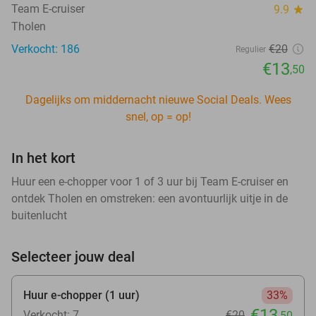
Team E-cruiser
9.9
star
Tholen
Verkocht: 186
€20
Regulier
€13
,50
Dagelijks om middernacht nieuwe Social Deals. Wees
snel, op = op!
In het kort
Huur een e-chopper voor 1 of 3 uur bij Team E-cruiser en
ontdek Tholen en omstreken: een avontuurlijk uitje in de
buitenlucht
Selecteer jouw deal
Huur e-chopper (1 uur)
33%
€13
Verkocht: 7
€20
,50