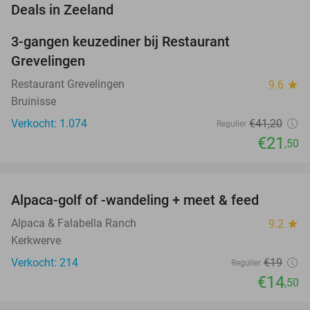
favorite_border
Deals in Zeeland
3-gangen keuzediner bij Restaurant
48%
Grevelingen
Restaurant Grevelingen
9.6
star
Bruinisse
Verkocht: 1.074
€41
,20
Regulier
€21
,50
favorite_border
Alpaca-golf of -wandeling + meet & feed
24%
Alpaca & Falabella Ranch
9.2
star
Kerkwerve
Verkocht: 214
€19
Regulier
€14
,50