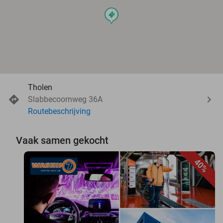
events
Tholen
Slabbecoornweg 36A
Routebeschrijving
Vaak samen gekocht
40%