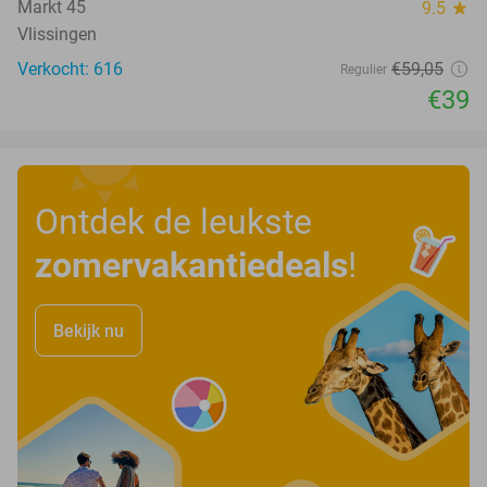
Markt 45
9.5
star
Vlissingen
Verkocht: 616
€59
,05
Regulier
€39
Ontdek de leukste
zomervakantiedeals
!
Bekijk nu