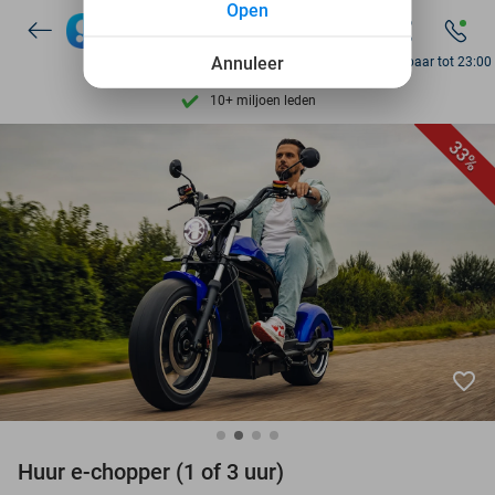
Open
Ontdek 15.000+ deals
7 dagen per week beschikbaar
Annuleer
Bereikbaar tot 23:00
10+ miljoen leden
9,4
op basis van
206.011 reviews
33%
Ontdek 15.000+ deals
7 dagen per week beschikbaar
10+ miljoen leden
favorite_border
Huur e-chopper (1 of 3 uur)