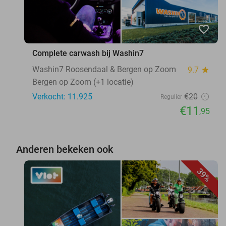
favorite_border
Complete carwash bij Washin7
Washin7 Roosendaal & Bergen op Zoom
9.7
star
Bergen op Zoom (+1 locatie)
Verkocht: 11.925
€20
Regulier
€11
,95
Anderen bekeken ook
39%