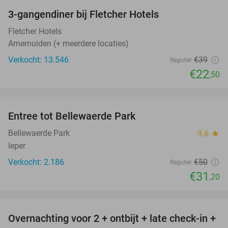
3-gangendiner bij Fletcher Hotels
42%
Fletcher Hotels
Arnemuiden (+ meerdere locaties)
Verkocht: 13.546
€39
Regulier
€22
,50
favorite_border
Entree tot Bellewaerde Park
38%
Bellewaerde Park
9.6
star
Ieper
Verkocht: 2.186
€50
Regulier
€31
,20
favorite_border
Overnachting voor 2 + ontbijt + late check-in +
52%