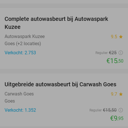
favorite_border
Complete autowasbeurt bij Autowaspark
38%
Kuzee
Autowaspark Kuzee
9.5
star
Goes (+2 locaties)
Verkocht: 2.753
€25
Regulier
€15
,50
favorite_border
Uitgebreide autowasbeurt bij Carwash Goes
36%
Carwash Goes
9.7
star
Goes
Verkocht: 1.352
€15
,50
Regulier
€9
,95
favorite_border