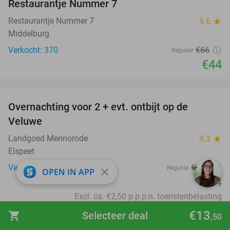
Restaurantje Nummer 7
Restaurantje Nummer 7
9.6
star
Middelburg
Verkocht: 370
€66
Regulier
€44
favorite_border
Overnachting voor 2 + evt. ontbijt op de
51%
Veluwe
Landgoed Mennorode
9.3
star
Elspeet
Verkocht: 3.260
€130
Regulier
close
OPEN IN APP
€64
Excl. ca. €2,50 p.p.p.n. toeristenbelasting
favorite_border
€13
shopping_cart
Selecteer deal
,50