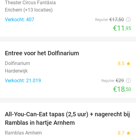
Theater Circus Fantâsia
Erichem (+13 locaties)
Verkocht: 407
€17
,50
Regulier
€11
,95
favorite_border
Entree voor het Dolfinarium
36%
Dolfinarium
8.5
star
Harderwijk
Verkocht: 21.019
€29
Regulier
€18
,50
favorite_border
All-You-Can-Eat tapas (2,5 uur) + nagerecht bij
34%
Ramblas in hartje Arnhem
Ramblas Arnhem
8.7
star