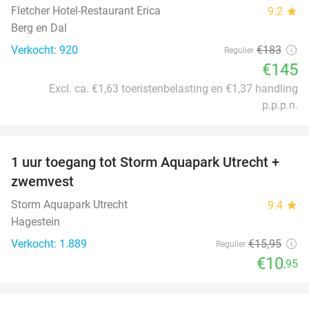
Fletcher Hotel-Restaurant Erica
9.2
star
Berg en Dal
Verkocht: 920
€183
Regulier
€145
Excl. ca. €1,63 toeristenbelasting en €1,37 handling
p.p.p.n.
favorite_border
1 uur toegang tot Storm Aquapark Utrecht +
31%
zwemvest
Storm Aquapark Utrecht
9.4
star
Hagestein
Verkocht: 1.889
€15
,95
Regulier
€10
,95
favorite_border