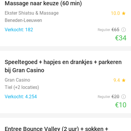
Massage naar keuze (60 min)
48%
Ekster Shiatsu & Massage
10.0
star
Beneden-Leeuwen
Verkocht: 182
€65
Regulier
€34
favorite_border
Speeltegoed + hapjes en drankjes + parkeren
50%
bij Gran Casino
Gran Casino
9.4
star
Tiel (+2 locaties)
Verkocht: 4.254
€20
Regulier
€10
favorite_border
Entree Bounce Valley (2 uur) + sokken +