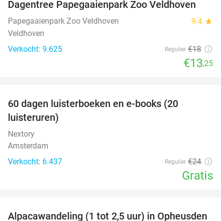
Dagentree Papegaaienpark Zoo Veldhoven
26%
Papegaaienpark Zoo Veldhoven
9.4
star
Veldhoven
Verkocht: 9.625
€18
Regulier
€13
,25
favorite_border
100%
60 dagen luisterboeken en e-books (20
luisteruren)
Nextory
Amsterdam
Verkocht: 6.437
€24
Regulier
Gratis
favorite_border
Alpacawandeling (1 tot 2,5 uur) in Opheusden
38%