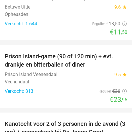
Betuwe Uitje
9.6
star
Opheusden
Verkocht: 1.644
€18
,50
Regulier
€11
,50
favorite_border
Prison Island-game (90 of 120 min) + evt.
33%
drankje en bitterballen of diner
Prison Island Veenendaal
9.5
star
Veenendaal
Verkocht: 813
€36
Regulier
€23
,95
favorite_border
Kanotocht voor 2 of 3 personen in de avond (3
56%
uur) + pannenkoek bij De Jonge Graaf