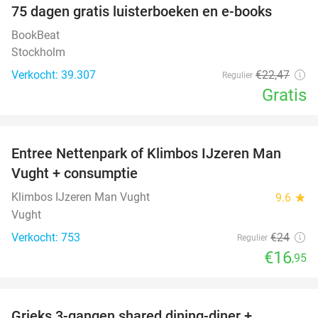
100%
75 dagen gratis luisterboeken en e-books
BookBeat
Stockholm
Verkocht: 39.307
€22
,47
Regulier
Gratis
favorite_border
Entree Nettenpark of Klimbos IJzeren Man
29%
Vught + consumptie
Klimbos IJzeren Man Vught
9.6
star
Vught
Verkocht: 753
€24
Regulier
€16
,95
favorite_border
Grieks 3-gangen shared dining-diner +