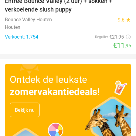
Entree Bounce Valley (2 uur) + sokken +
46%
verkoelende slush puppy
Bounce Valley Houten
9.6
star
Houten
Verkocht: 1.754
€21
,95
Regulier
€11
,95
Ontdek de leukste
zomervakantiedeals
!
Bekijk nu