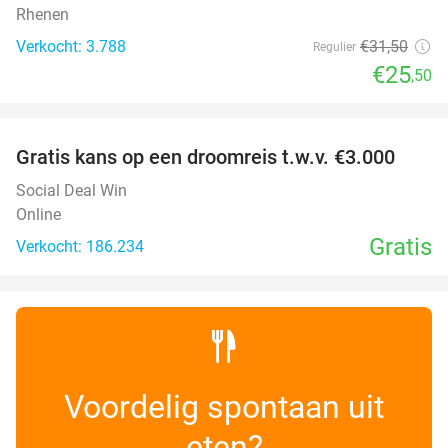
Rhenen
Verkocht: 3.788
€31
,50
Regulier
€25
,50
favorite_border
Gratis kans op een droomreis t.w.v. €3.000
Social Deal Win
Online
Gratis
Verkocht: 186.234
Voordelig spontaan uit
eten?