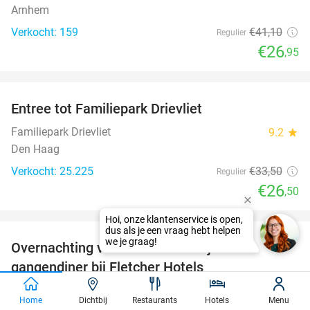
Arnhem
Verkocht: 159
€41
,10
Regulier
€26
,95
favorite_border
Entree tot Familiepark Drievliet
21%
Familiepark Drievliet
9.2
star
Den Haag
Verkocht: 25.225
€33
,50
Regulier
€26
,50
favorite_border
Overnachting voor 2 + evt. ontbijt en 3-
gangendiner bij Fletcher Hotels
Fletcher Hotels
Home
Dichtbij
Restaurants
Hotels
Menu
Nieuwegein (+ meerdere locaties)