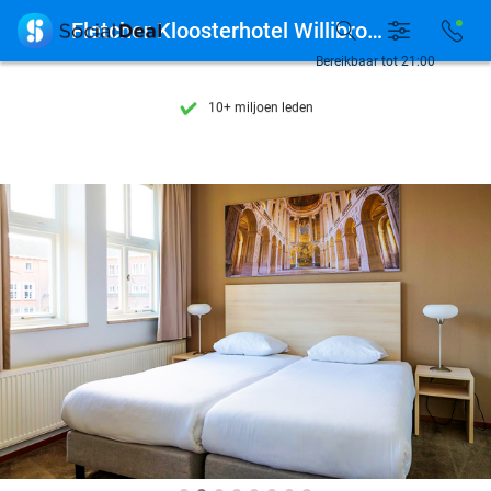
Ontdek 15.000+ deals

Fletcher Kloosterhotel Willibrordhaeghe
7 dagen per week beschikbaar
Bereikbaar tot 21:00
10+ miljoen leden
9,4
op basis van
206.187 reviews
Ontdek 15.000+ deals
7 dagen per week beschikbaar
10+ miljoen leden