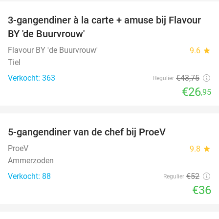
3-gangendiner à la carte + amuse bij Flavour
38%
BY 'de Buurvrouw'
Flavour BY 'de Buurvrouw'
9.6
star
Tiel
Verkocht: 363
€43
,75
Regulier
€26
,95
favorite_border
5-gangendiner van de chef bij ProeV
31%
ProeV
9.8
star
Ammerzoden
Verkocht: 88
€52
Regulier
€36