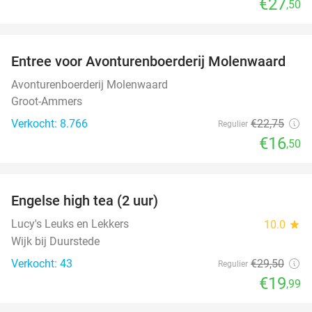
€27
,50
favorite_border
Entree voor Avonturenboerderij Molenwaard
27%
Avonturenboerderij Molenwaard
Groot-Ammers
Verkocht: 8.766
€22
,75
Regulier
€16
,50
favorite_border
Engelse high tea (2 uur)
32%
Lucy's Leuks en Lekkers
10.0
star
Wijk bij Duurstede
Verkocht: 43
€29
,50
Regulier
€19
,99
favorite_border