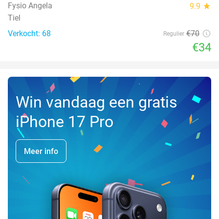
Fysio Angela
9.9
star
Tiel
Verkocht: 68
€70
Regulier
€34
Win vandaag een gratis
iPhone 17 Pro
Meer info