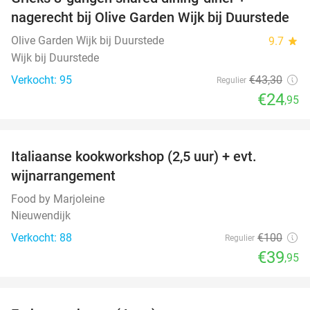
42%
nagerecht bij Olive Garden Wijk bij Duurstede
Olive Garden Wijk bij Duurstede
9.7
star
Wijk bij Duurstede
Verkocht: 95
€43
,30
Regulier
€24
,95
favorite_border
Italiaanse kookworkshop (2,5 uur) + evt.
60%
wijnarrangement
Food by Marjoleine
Nieuwendijk
Verkocht: 88
€100
Regulier
€39
,95
favorite_border