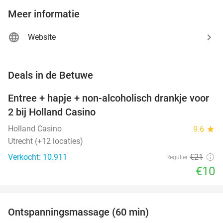
Meer informatie
Website
favorite_border
Deals in de Betuwe
Entree + hapje + non-alcoholisch drankje voor
52%
2 bij Holland Casino
Holland Casino
9.6
star
Utrecht (+12 locaties)
Verkocht: 10.911
€21
Regulier
€10
favorite_border
Ontspanningsmassage (60 min)
51%