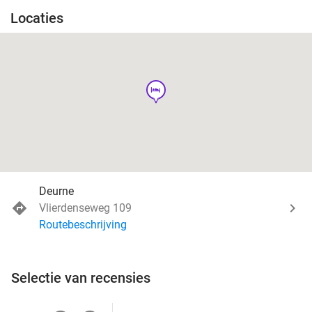
Locaties
hotel
Deurne
Vlierdenseweg 109
Routebeschrijving
Selectie van recensies