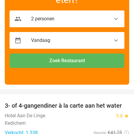
Zoek Restaurant
favorite_border
3- of 4-gangendiner à la carte aan het water
39%
Hotel Aan De Linge
9.8
star
Kedichem
Verkocht: 1.338
€41
,75
Regulier