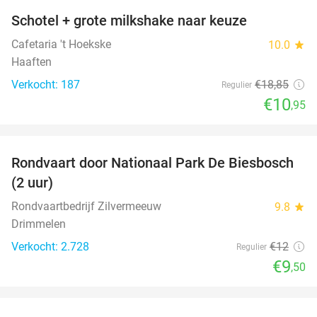
Schotel + grote milkshake naar keuze
42%
Cafetaria 't Hoekske
10.0
star
Haaften
Verkocht: 187
€18
,85
Regulier
€10
,95
favorite_border
Rondvaart door Nationaal Park De Biesbosch
21%
(2 uur)
Rondvaartbedrijf Zilvermeeuw
9.8
star
Drimmelen
Verkocht: 2.728
€12
Regulier
€9
,50
favorite_border