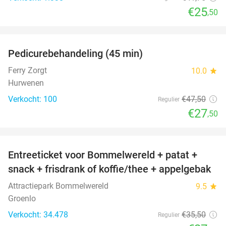
€25
,50
favorite_border
Pedicurebehandeling (45 min)
42%
SOLD
OUT
Ferry Zorgt
10.0
star
Hurwenen
Verkocht: 100
€47
,50
Regulier
€27
,50
favorite_border
Entreeticket voor Bommelwereld + patat +
23%
snack + frisdrank of koffie/thee + appelgebak
Attractiepark Bommelwereld
9.5
star
Groenlo
Verkocht: 34.478
€35
,50
Regulier