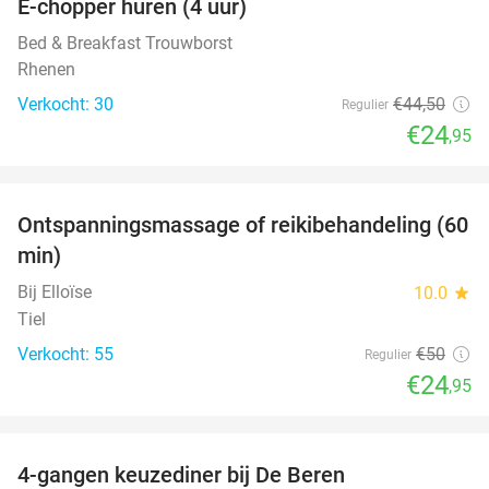
E-chopper huren (4 uur)
44%
Bed & Breakfast Trouwborst
Rhenen
Verkocht: 30
€44
,50
Regulier
€24
,95
favorite_border
Ontspanningsmassage of reikibehandeling (60
50%
min)
Bij Elloïse
10.0
star
Tiel
Verkocht: 55
€50
Regulier
€24
,95
favorite_border
4-gangen keuzediner bij De Beren
46%