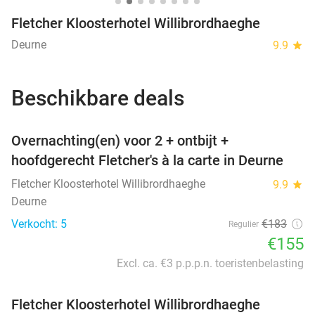
Fletcher Kloosterhotel Willibrordhaeghe
Deurne
9.9
star
Beschikbare deals
favorite_border
Overnachting(en) voor 2 + ontbijt +
hoofdgerecht Fletcher's à la carte in Deurne
Fletcher Kloosterhotel Willibrordhaeghe
9.9
star
Deurne
Verkocht: 5
€183
Regulier
€155
Excl. ca. €3 p.p.p.n. toeristenbelasting
Fletcher Kloosterhotel Willibrordhaeghe