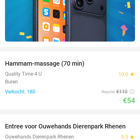
favorite_border
Hammam-massage (70 min)
51%
SOLD
OUT
Quality Time 4 U
10.0
star
Buren
Verkocht: 180
€110
Regulier
€54
favorite_border
Entree voor Ouwehands Dierenpark Rhenen
19%
Ouwehands Dierenpark Rhenen
9.5
star