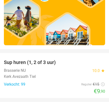
favorite_border
Sup huren (1, 2 of 3 uur)
34%
Brasserie NU
10.0
star
Kerk Avezaath Tiel
Verkocht: 99
€15
Regulier
€9
,90
favorite_border