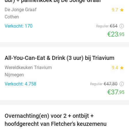
De Jonge Graaf
9.7
star
Cothen
Verkocht: 170
€54
Regulier
€23
,95
favorite_border
All-You-Can-Eat & Drink (3 uur) bij Triavium
21%
Wereldkeuken Triavium
9.4
star
Nijmegen
Verkocht: 4.758
€47
,80
Regulier
€37
,95
favorite_border
Overnachting(en) voor 2 + ontbijt +
21%
hoofdgerecht van Fletcher's keuzemenu