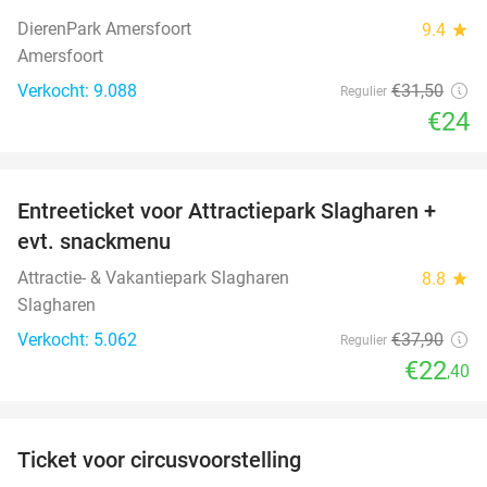
24%
DierenPark Amersfoort
9.4
star
Amersfoort
Verkocht: 9.088
€31
,50
Regulier
€24
favorite_border
Entreeticket voor Attractiepark Slagharen +
41%
evt. snackmenu
Attractie- & Vakantiepark Slagharen
8.8
star
Slagharen
Verkocht: 5.062
€37
,90
Regulier
€22
,40
favorite_border
Ticket voor circusvoorstelling
32%