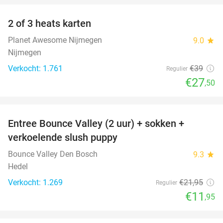
2 of 3 heats karten
29%
Planet Awesome Nijmegen
9.0
star
Nijmegen
Verkocht: 1.761
€39
Regulier
€27
,50
favorite_border
Entree Bounce Valley (2 uur) + sokken +
46%
verkoelende slush puppy
Bounce Valley Den Bosch
9.3
star
Hedel
Verkocht: 1.269
€21
,95
Regulier
€11
,95
favorite_border