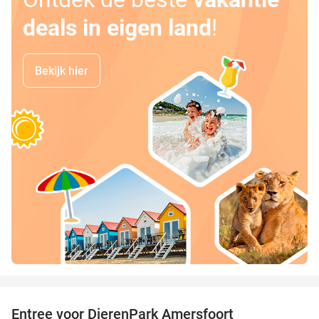
deals in eigen land
!
Bekijk hier
favorite_border
Entree voor DierenPark Amersfoort