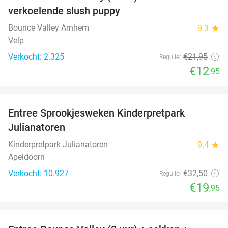
41%
verkoelende slush puppy
Bounce Valley Arnhem
9.3
star
Velp
Verkocht: 2.325
€21
,95
Regulier
€12
,95
favorite_border
Entree Sprookjesweken Kinderpretpark
39%
Julianatoren
Kinderpretpark Julianatoren
9.4
star
Apeldoorn
Verkocht: 10.927
€32
,50
Regulier
€19
,95
favorite_border