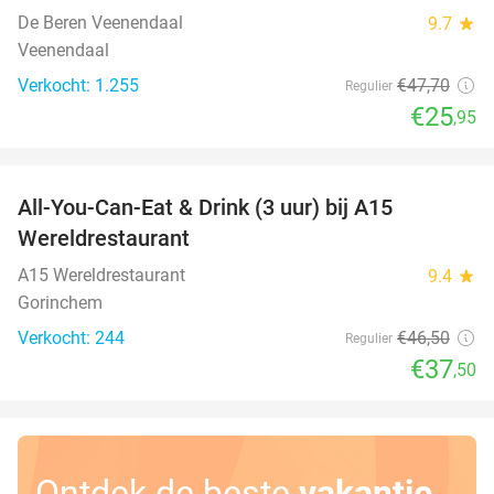
De Beren Veenendaal
9.7
star
Veenendaal
Verkocht: 1.255
€47
,70
Regulier
€25
,95
favorite_border
All-You-Can-Eat & Drink (3 uur) bij A15
19%
Wereldrestaurant
A15 Wereldrestaurant
9.4
star
Gorinchem
Verkocht: 244
€46
,50
Regulier
€37
,50
Ontdek de beste
vakantie