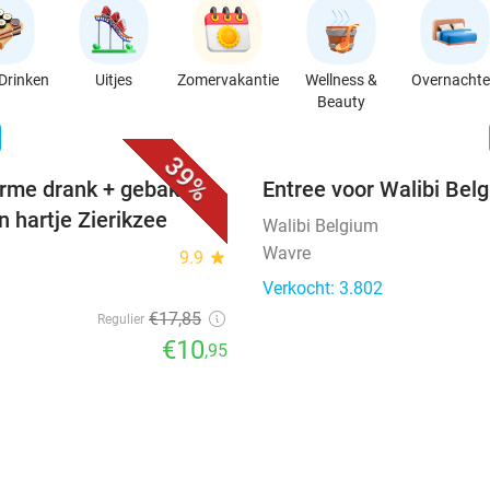
Drinken
Uitjes
Zomervakantie
Wellness &
Overnacht
Beauty
favorite_border
n
39%
rme drank + gebak +
Entree voor Walibi Bel
n hartje Zierikzee
Walibi Belgium
Wavre
9.9
star
Verkocht: 3.802
€17
,85
Regulier
€10
,95