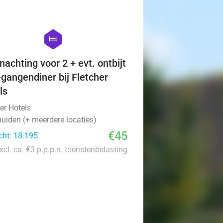
favorite_border
hexagon
hotel
nachting voor 2 + evt. ontbijt
-gangendiner bij Fletcher
ls
er Hotels
uiden (+ meerdere locaties)
€45
cht: 18.195
xcl. ca. €3 p.p.p.n. toeristenbelasting