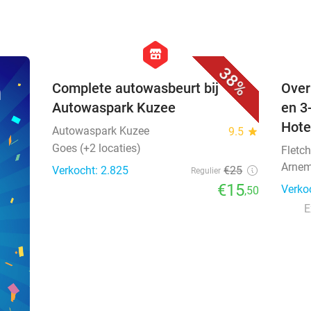
favorite_border
hexagon
store
38%
n
Complete autowasbeurt bij
Over
Autowaspark Kuzee
en 3
Hote
Autowaspark Kuzee
9.5
star
Goes (+2 locaties)
Fletch
Arnem
Verkocht: 2.825
€25
Regulier
€15
Verko
,50
E