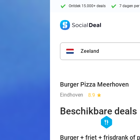
Ontdek 15.000+ deals
7 dagen per
Zeeland
Burger Pizza Meerhoven
Eindhoven
8.9
star
Beschikbare deals
hexagon
food
Burger + friet + frisdrank of 