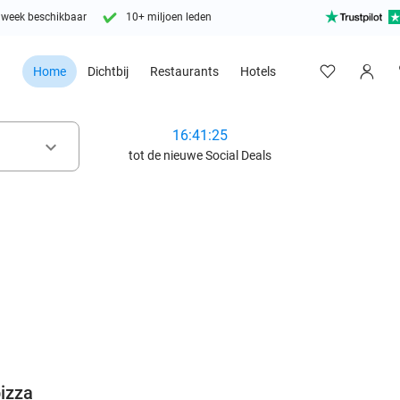
 week beschikbaar
10+ miljoen leden
Home
Dichtbij
Restaurants
Hotels
16:41:24
keyboard_arrow_down
tot de nieuwe Social Deals
favorite_border
pizza