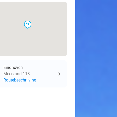
food
Eindhoven
Meerzand 118
Routebeschrijving