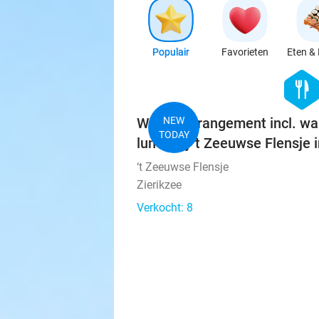
Populair
Favorieten
Eten & 
hexago
food
Wandelarrangement incl. wa
NEW
TODAY
lunch bij 't Zeeuwse Flensje i
‘t Zeeuwse Flensje
Zierikzee
Verkocht: 8