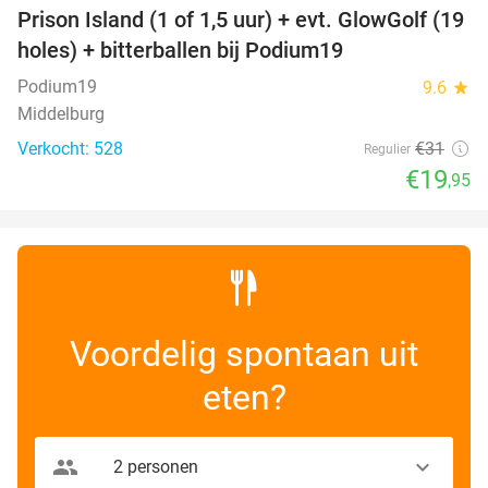
Prison Island (1 of 1,5 uur) + evt. GlowGolf (19
36%
holes) + bitterballen bij Podium19
Podium19
9.6
star
Middelburg
Verkocht: 528
€31
Regulier
€19
,95
Voordelig spontaan uit
eten?