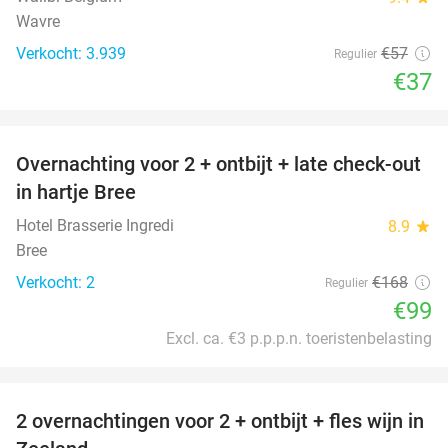
Wavre
Verkocht: 3.939
€57
Regulier
€37
favorite_border
Overnachting voor 2 + ontbijt + late check-out
41%
NEW
in hartje Bree
TODAY
Hotel Brasserie Ingredi
8.9
star
Bree
Verkocht: 2
€168
Regulier
€99
Excl. ca. €3 p.p.p.n. toeristenbelasting
favorite_border
2 overnachtingen voor 2 + ontbijt + fles wijn in
55%