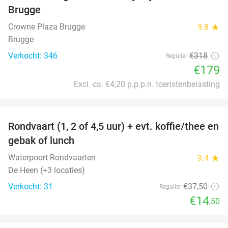
Brugge
Crowne Plaza Brugge
9.8
star
Brugge
Verkocht: 346
€318
Regulier
€179
Excl. ca. €4,20 p.p.p.n. toeristenbelasting
favorite_border
Rondvaart (1, 2 of 4,5 uur) + evt. koffie/thee en
61%
gebak of lunch
Waterpoort Rondvaarten
9.4
star
De Heen (+3 locaties)
Verkocht: 31
€37
,50
Regulier
€14
,50
favorite_border