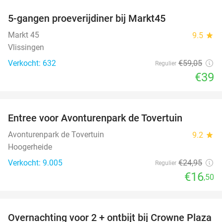
5-gangen proeverijdiner bij Markt45
34%
Markt 45
9.5
star
Vlissingen
Verkocht: 632
€59
,05
Regulier
€39
favorite_border
Entree voor Avonturenpark de Tovertuin
34%
Avonturenpark de Tovertuin
9.2
star
Hoogerheide
Verkocht: 9.005
€24
,95
Regulier
€16
,50
favorite_border
Overnachting voor 2 + ontbijt bij Crowne Plaza
44%