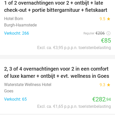
1 of 2 overnachtingen voor 2 + ontbijt + late
59%
check-out + portie bittergarnituur + fietskaart
Hotel Bom
9.5
star
Burgh-Haamstede
Verkocht: 266
€206
Regulier
€85
Excl. ca. €3,95 p.p.p.n. toeristenbelasting
favorite_border
2, 3 of 4 overnachtingen voor 2 in een comfort
of luxe kamer + ontbijt + evt. wellness in Goes
Waterstate Wellness Hotel
9.3
star
Goes
€282
Verkocht: 65
,94
Excl. ca. €1,65 p.p.p.n. toeristenbelasting
favorite_border