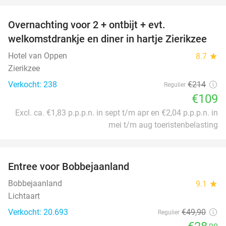
Overnachting voor 2 + ontbijt + evt.
49%
welkomstdrankje en diner in hartje Zierikzee
Hotel van Oppen
8.7
star
Zierikzee
Verkocht: 238
€214
Regulier
€109
Excl. ca. €1,83 p.p.p.n. in sept t/m apr en €2,04 p.p.p.n. in
mei t/m aug toeristenbelasting
favorite_border
Entree voor Bobbejaanland
42%
Bobbejaanland
9.1
star
Lichtaart
Verkocht: 20.693
€49
,90
Regulier