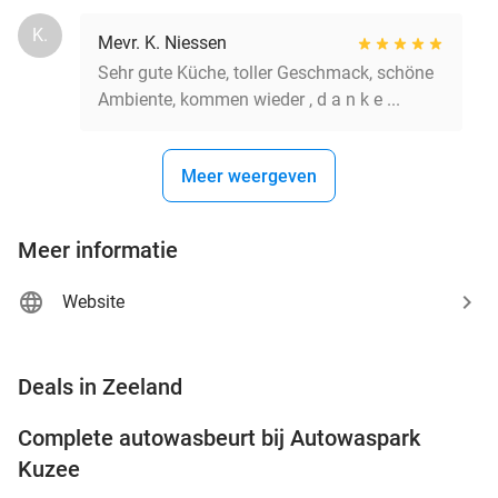
K.
Mevr. K. Niessen
Sehr gute Küche, toller Geschmack, schöne
Ambiente, kommen wieder , d a n k e ...
Meer weergeven
Meer informatie
Website
favorite_border
Deals in Zeeland
Complete autowasbeurt bij Autowaspark
38%
Kuzee