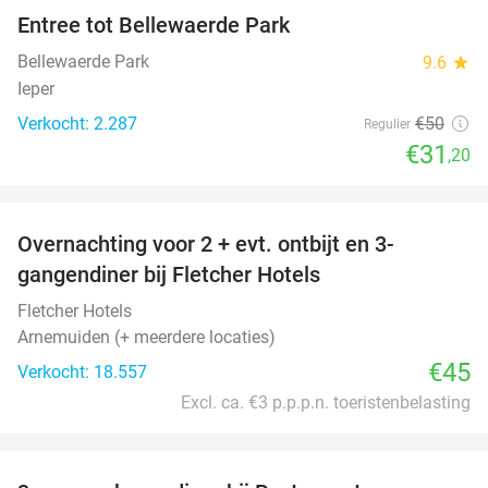
Entree tot Bellewaerde Park
38%
Bellewaerde Park
9.6
star
Ieper
Verkocht: 2.287
€50
Regulier
€31
,20
favorite_border
Overnachting voor 2 + evt. ontbijt en 3-
gangendiner bij Fletcher Hotels
Fletcher Hotels
Arnemuiden (+ meerdere locaties)
€45
Verkocht: 18.557
Excl. ca. €3 p.p.p.n. toeristenbelasting
favorite_border