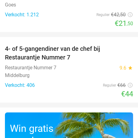
Goes
Verkocht: 1.212
€42
,50
Regulier
€21
,50
favorite_border
4- of 5-gangendiner van de chef bij
33%
Restaurantje Nummer 7
Restaurantje Nummer 7
9.6
star
Middelburg
Verkocht: 406
€66
Regulier
€44
Win gratis