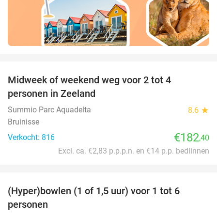
favorite_border
Midweek of weekend weg voor 2 tot 4
personen in Zeeland
Summio Parc Aquadelta
8.6
star
Bruinisse
€182
Verkocht: 816
,40
Excl. ca. €2,83 p.p.p.n. en €14 p.p. bedlinnen
favorite_border
(Hyper)bowlen (1 of 1,5 uur) voor 1 tot 6
33%
personen