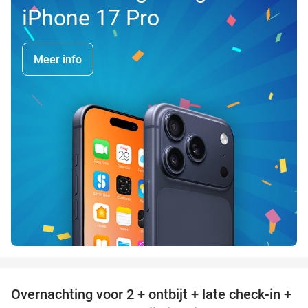
iPhone 17 Pro
Meer info
favorite_border
Overnachting voor 2 + ontbijt + late check-in +
52%