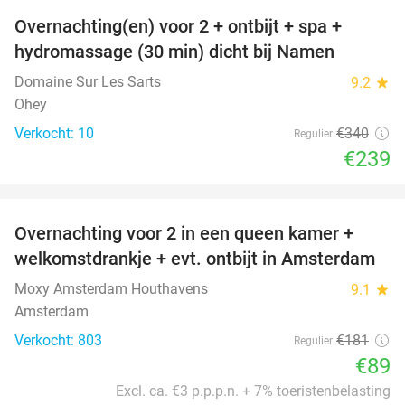
Overnachting(en) voor 2 + ontbijt + spa +
30%
hydromassage (30 min) dicht bij Namen
Domaine Sur Les Sarts
9.2
star
Ohey
Verkocht: 10
€340
Regulier
€239
favorite_border
Overnachting voor 2 in een queen kamer +
51%
welkomstdrankje + evt. ontbijt in Amsterdam
Moxy Amsterdam Houthavens
9.1
star
Amsterdam
Verkocht: 803
€181
Regulier
€89
Excl. ca. €3 p.p.p.n. + 7% toeristenbelasting