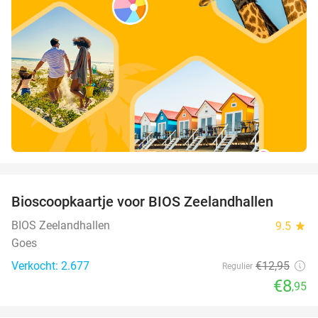
favorite_border
Bioscoopkaartje voor BIOS Zeelandhallen
31%
BIOS Zeelandhallen
9.5
star
Goes
Verkocht: 2.677
€12
,95
Regulier
€8
,95
favorite_border