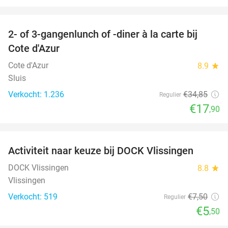
favorite_border
2- of 3-gangenlunch of -diner à la carte bij
49%
Cote d'Azur
Cote d'Azur
8.9
star
Sluis
Verkocht: 1.236
€34
,85
Regulier
€17
,90
favorite_border
Activiteit naar keuze bij DOCK Vlissingen
27%
DOCK Vlissingen
8.8
star
Vlissingen
Verkocht: 519
€7
,50
Regulier
€5
,50
favorite_border