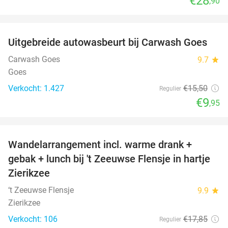
€28
,90
favorite_border
Uitgebreide autowasbeurt bij Carwash Goes
36%
Carwash Goes
9.7
star
Goes
Verkocht: 1.427
€15
,50
Regulier
€9
,95
favorite_border
Wandelarrangement incl. warme drank +
39%
gebak + lunch bij 't Zeeuwse Flensje in hartje
Zierikzee
‘t Zeeuwse Flensje
9.9
star
Zierikzee
Verkocht: 106
€17
,85
Regulier