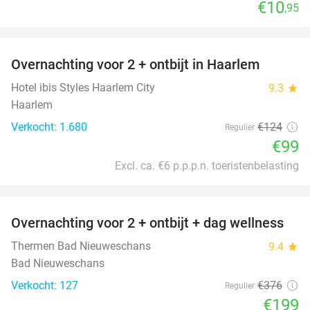
€10
,95
favorite_border
Overnachting voor 2 + ontbijt in Haarlem
20%
Hotel ibis Styles Haarlem City
9.3
star
Haarlem
Verkocht: 1.680
€124
Regulier
€99
Excl. ca. €6 p.p.p.n. toeristenbelasting
favorite_border
Overnachting voor 2 + ontbijt + dag wellness
47%
Thermen Bad Nieuweschans
9.4
star
Bad Nieuweschans
Verkocht: 127
€376
Regulier
€199