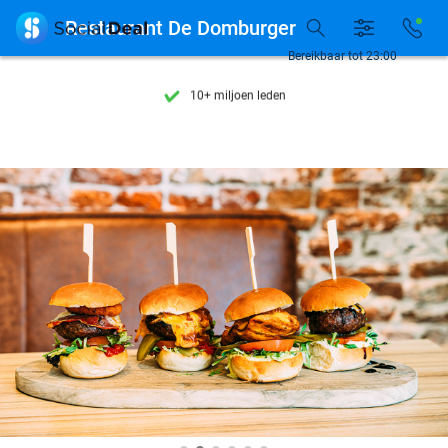
Ontdek 15.000+ deals

Restaurant De Domburger
7 dagen per week beschikbaar
Bereikbaar tot 23:00
10+ miljoen leden
9,4
op basis van
206.453 reviews
Ontdek 15.000+ deals
7 dagen per week beschikbaar
10+ miljoen leden