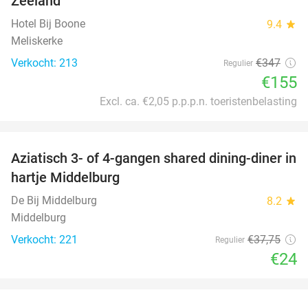
Zeeland
Hotel Bij Boone
9.4
star
Meliskerke
Verkocht: 213
€347
Regulier
€155
Excl. ca. €2,05 p.p.p.n. toeristenbelasting
favorite_border
Aziatisch 3- of 4-gangen shared dining-diner in
36%
hartje Middelburg
De Bij Middelburg
8.2
star
Middelburg
Verkocht: 221
€37
,75
Regulier
€24
favorite_border