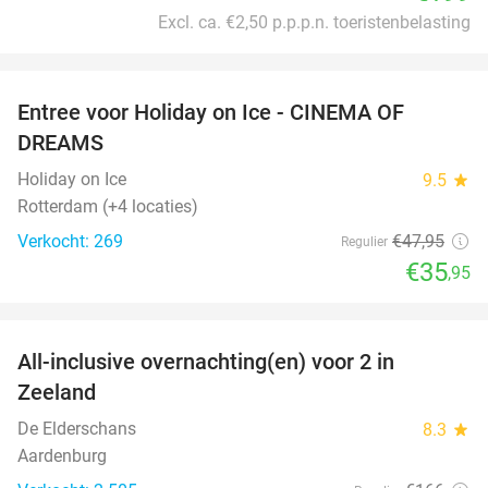
Excl. ca. €2,50 p.p.p.n. toeristenbelasting
favorite_border
Entree voor Holiday on Ice - CINEMA OF
25%
DREAMS
Holiday on Ice
9.5
star
Rotterdam (+4 locaties)
Verkocht: 269
€47
,95
Regulier
€35
,95
favorite_border
All-inclusive overnachting(en) voor 2 in
40%
Zeeland
De Elderschans
8.3
star
Aardenburg