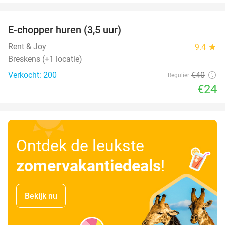
favorite_border
E-chopper huren (3,5 uur)
40%
Rent & Joy
9.4
star
Breskens (+1 locatie)
Verkocht: 200
€40
Regulier
€24
Ontdek de leukste
zomervakantiedeals
!
Bekijk nu