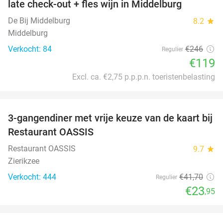
late check-out + fles wijn in Middelburg
De Bij Middelburg
8.2
star
Middelburg
Verkocht: 84
€246
Regulier
€119
Excl. ca. €2,75 p.p.p.n. toeristenbelasting
favorite_border
3-gangendiner met vrije keuze van de kaart bij
43%
Restaurant OASSIS
Restaurant OASSIS
9.7
star
Zierikzee
Verkocht: 444
€41
,70
Regulier
€23
,95
favorite_border