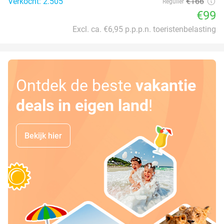
Verkocht: 2.505
€166
Regulier
€99
Excl. ca. €6,95 p.p.p.n. toeristenbelasting
Ontdek de beste
vakantie
deals in eigen land
!
Bekijk hier