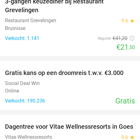
3-gangen keuzediner bij Restaurant
48%
Grevelingen
Restaurant Grevelingen
9.6
star
Bruinisse
Verkocht: 1.141
€41
,20
Regulier
€21
,50
favorite_border
Gratis kans op een droomreis t.w.v. €3.000
Social Deal Win
Online
Gratis
Verkocht: 190.236
favorite_border
Dagentree voor Vitae Wellnessresorts in Goes
49%
Vitae Wellnessresorts
9.6
star