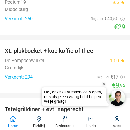
Podium19
9.6
star
Middelburg
Verkocht: 260
€43
,50
Regulier
€29
favorite_border
XL-plukboeket + kop koffie of thee
41%
De Pompoenwinkel
10.0
star
Geersdijk
Verkocht: 294
€17
Regulier
€9
,95
favorite_border
Tafelgrilldiner + evt. nagerecht
36%
Paviljoen Stormvogel
10.0
star
Oostvoorne
Home
Dichtbij
Restaurants
Hotels
Menu