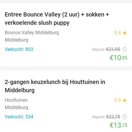
Entree Bounce Valley (2 uur) + sokken +
50%
verkoelende slush puppy
Bounce Valley Middelburg
9.4
star
Middelburg
Verkocht: 803
€21
,95
Regulier
€10
,95
favorite_border
2-gangen keuzelunch bij Houttuinen in
40%
Middelburg
Houttuinen
9.9
star
Middelburg
Verkocht: 534
€22
,75
Regulier
€13
,75