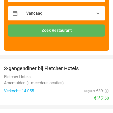
Zoek Restaurant
favorite_border
3-gangendiner bij Fletcher Hotels
42%
Fletcher Hotels
Arnemuiden (+ meerdere locaties)
Verkocht: 14.055
€39
Regulier
€22
,50
favorite_border