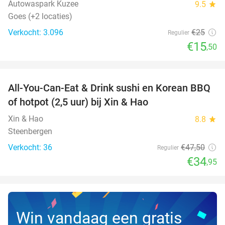
Autowaspark Kuzee
9.5
star
Goes (+2 locaties)
Verkocht: 3.096
€25
Regulier
€15
,50
favorite_border
All-You-Can-Eat & Drink sushi en Korean BBQ
26%
NEW
of hotpot (2,5 uur) bij Xin & Hao
TODAY
Xin & Hao
8.8
star
Steenbergen
Verkocht: 36
€47
,50
Regulier
€34
,95
Win vandaag een gratis