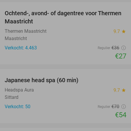
Ochtend-, avond- of dagentree voor Thermen
25%
Maastricht
Thermen Maastricht
9.7
star
Maastricht
Verkocht: 4.463
€36
Regulier
€27
favorite_border
Japanese head spa (60 min)
23%
Headspa Aura
9.7
star
Sittard
Verkocht: 50
€70
Regulier
€54
favorite_border