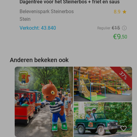
Dagentree voor het Steinerbos + friet en saus
Belevenispark Steinerbos
8.9
star
Stein
Verkocht: 43.840
€15
Regulier
€9
,50
Anderen bekeken ook
37%
favorite_border