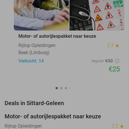
favorite_border
Motor- of autorijlespakket naar keuze
Rijtop Opleidingen
7.7
star
Beek (Limburg)
Verkocht: 14
€90
Regulier
€25
favorite_border
Deals in Sittard-Geleen
Motor- of autorijlespakket naar keuze
72%
Rijtop Opleidingen
7.7
star