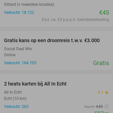
Sittard (+ meerdere locaties)
€45
Verkocht: 18.122
Excl. ca. €3 p.p.p.n. toeristenbelasting
favorite_border
Gratis kans op een droomreis t.w.v. €3.000
Social Deal Win
Online
Gratis
Verkocht: 184.705
favorite_border
2 heats karten bij All In Echt
39%
All In Echt
9.1
star
Echt (10 km)
Verkocht: 263
€45
Regulier