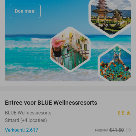
Doe mee!
favorite_border
Entree voor BLUE Wellnessresorts
48%
BLUE Wellnessresorts
8.8
star
Sittard (+4 locaties)
Verkocht: 2.617
€41
,50
Regulier