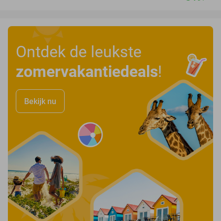
Ontdek de leukste
zomervakantiedeals
!
Bekijk nu