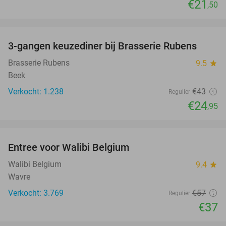
€21
,50
favorite_border
3-gangen keuzediner bij Brasserie Rubens
42%
Brasserie Rubens
9.5
star
Beek
Verkocht: 1.238
€43
Regulier
€24
,95
favorite_border
Entree voor Walibi Belgium
35%
Walibi Belgium
9.4
star
Wavre
Verkocht: 3.769
€57
Regulier
€37
favorite_border