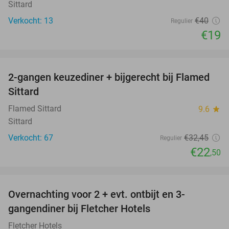
Sittard
Verkocht: 13
€40
Regulier
€19
favorite_border
2-gangen keuzediner + bijgerecht bij Flamed
31%
Sittard
Flamed Sittard
9.6
star
Sittard
Verkocht: 67
€32
,45
Regulier
€22
,50
favorite_border
Overnachting voor 2 + evt. ontbijt en 3-
gangendiner bij Fletcher Hotels
Fletcher Hotels