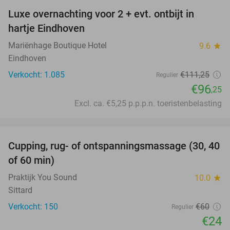
Luxe overnachting voor 2 + evt. ontbijt in
14%
hartje Eindhoven
Mariënhage Boutique Hotel
9.6
star
Eindhoven
Verkocht: 1.085
€111
,25
Regulier
€96
,25
Excl. ca. €5,25 p.p.p.n. toeristenbelasting
favorite_border
Cupping, rug- of ontspanningsmassage (30, 40
60%
of 60 min)
Praktijk You Sound
10.0
star
Sittard
Verkocht: 150
€60
Regulier
€24