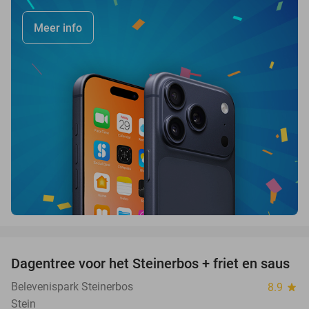
Meer info
favorite_border
Dagentree voor het Steinerbos + friet en saus
37%
Belevenispark Steinerbos
8.9
star
Stein