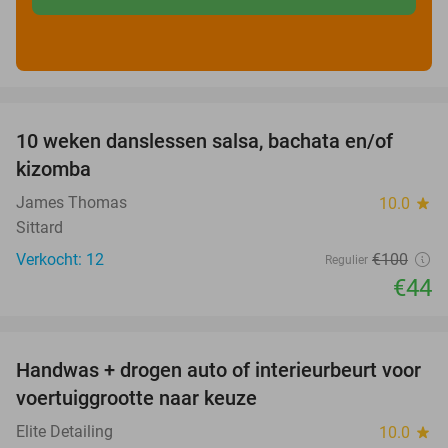
favorite_border
10 weken danslessen salsa, bachata en/of
56%
kizomba
James Thomas
10.0
star
Sittard
Verkocht: 12
€100
Regulier
€44
favorite_border
Handwas + drogen auto of interieurbeurt voor
53%
voertuiggrootte naar keuze
Elite Detailing
10.0
star