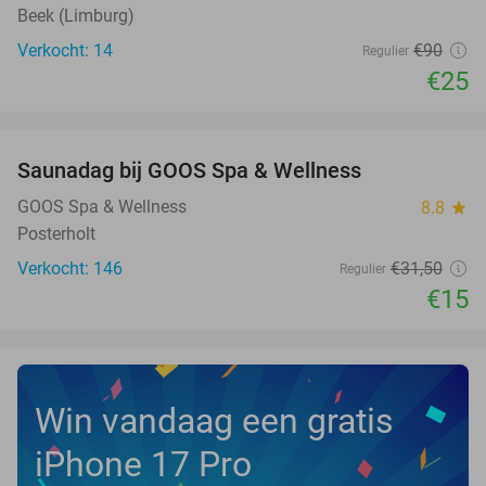
Beek (Limburg)
Verkocht: 14
€90
Regulier
€25
favorite_border
Saunadag bij GOOS Spa & Wellness
52%
NEW
TODAY
GOOS Spa & Wellness
8.8
star
Posterholt
Verkocht: 146
€31
,50
Regulier
€15
Win vandaag een gratis
iPhone 17 Pro