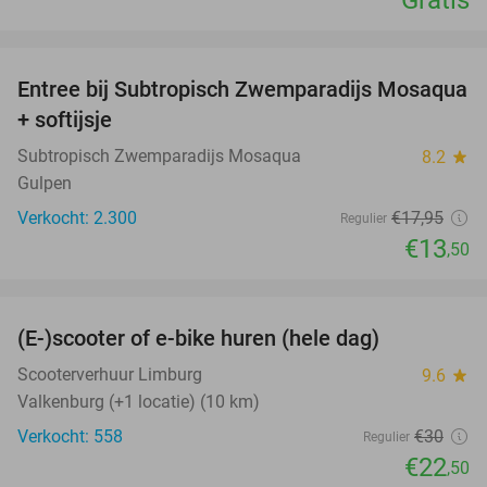
Gratis
favorite_border
Entree bij Subtropisch Zwemparadijs Mosaqua
25%
+ softijsje
Subtropisch Zwemparadijs Mosaqua
8.2
star
Gulpen
Verkocht: 2.300
€17
,95
Regulier
€13
,50
favorite_border
(E-)scooter of e-bike huren (hele dag)
25%
Scooterverhuur Limburg
9.6
star
Valkenburg (+1 locatie) (10 km)
Verkocht: 558
€30
Regulier
€22
,50