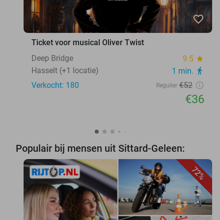
favorite_border
Ticket voor musical Oliver Twist
Deep Bridge
9.5
star
Hasselt (+1 locatie)
1 min.
directions_walk
Verkocht: 180
€52
Regulier
€36
Populair bij mensen uit Sittard-Geleen:
72%