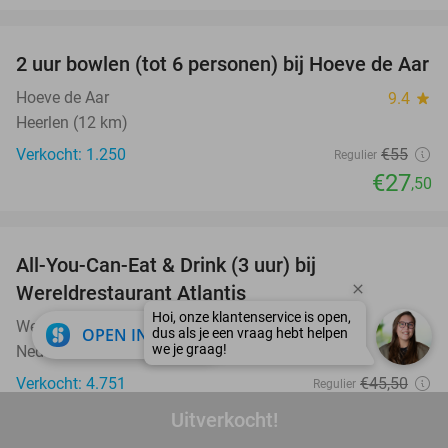
favorite_border
2 uur bowlen (tot 6 personen) bij Hoeve de Aar
50%
Hoeve de Aar
9.4
star
Heerlen (12 km)
Verkocht: 1.250
€55
Regulier
€27
,50
favorite_border
All-You-Can-Eat & Drink (3 uur) bij
19%
Wereldrestaurant Atlantis
Wereldrestaurant Atlantis Nederweert
9.4
star
close
OPEN IN APP
Nederweert
Verkocht: 4.751
€45
,50
Regulier
€36
,95
Uitverkocht!
favorite_border