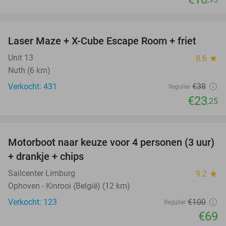
favorite_border
Laser Maze + X-Cube Escape Room + friet
39%
Unit 13
8.6
star
Nuth (6 km)
Verkocht: 431
€38
Regulier
€23
,25
favorite_border
Motorboot naar keuze voor 4 personen (3 uur)
31%
+ drankje + chips
Sailcenter Limburg
9.2
star
Ophoven - Kinrooi (België) (12 km)
Verkocht: 123
€100
Regulier
€69