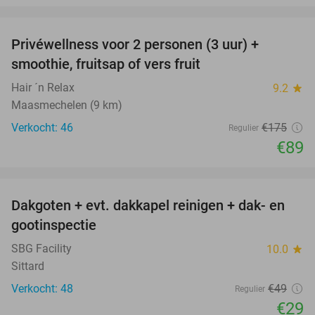
favorite_border
Privéwellness voor 2 personen (3 uur) +
49%
smoothie, fruitsap of vers fruit
Hair ´n Relax
9.2
star
Maasmechelen (9 km)
Verkocht: 46
€175
Regulier
€89
favorite_border
Dakgoten + evt. dakkapel reinigen + dak- en
41%
gootinspectie
SBG Facility
10.0
star
Sittard
Verkocht: 48
€49
Regulier
€29