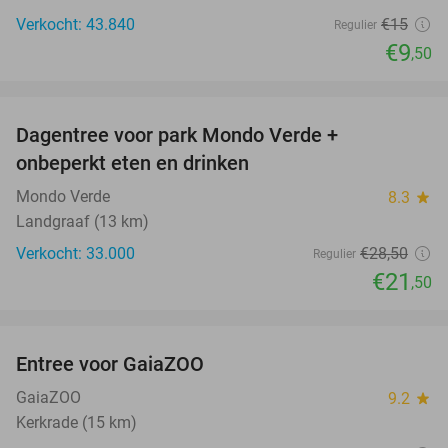
Verkocht: 43.840
€15
Regulier
€9
,50
favorite_border
Dagentree voor park Mondo Verde +
25%
onbeperkt eten en drinken
Mondo Verde
8.3
star
Landgraaf (13 km)
Verkocht: 33.000
€28
,50
Regulier
€21
,50
favorite_border
Entree voor GaiaZOO
14%
GaiaZOO
9.2
star
Kerkrade (15 km)