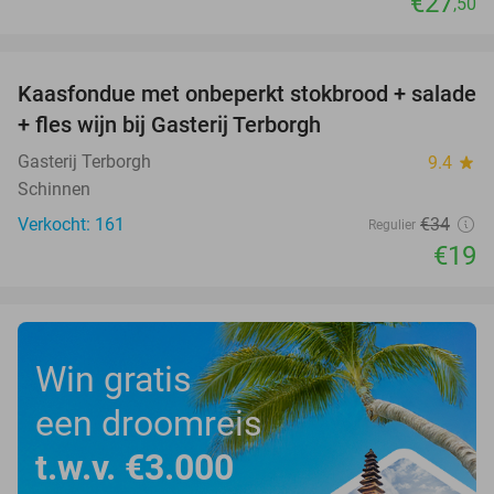
€27
,50
favorite_border
Kaasfondue met onbeperkt stokbrood + salade
44%
+ fles wijn bij Gasterij Terborgh
Gasterij Terborgh
9.4
star
Schinnen
Verkocht: 161
€34
Regulier
€19
Win gratis
een droomreis
t.w.v. €3.000