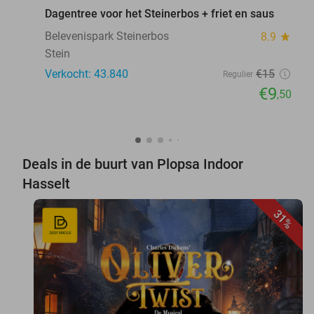
Dagentree voor het Steinerbos + friet en saus
Belevenispark Steinerbos
8.9
star
Stein
Verkocht: 43.840
€15
Regulier
€9
,50
Deals in de buurt van Plopsa Indoor
Hasselt
31%