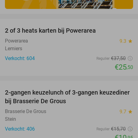
favorite_border
2 of 3 heats karten bij Powerarea
32%
Powerarea
9.3
star
Lemiers
Verkocht: 604
€37
,50
Regulier
€25
,50
favorite_border
2-gangen keuzelunch of 3-gangen keuzediner
30%
bij Brasserie De Grous
Brasserie De Grous
9.7
star
Stein
Verkocht: 406
€15
,70
Regulier
€10
,95