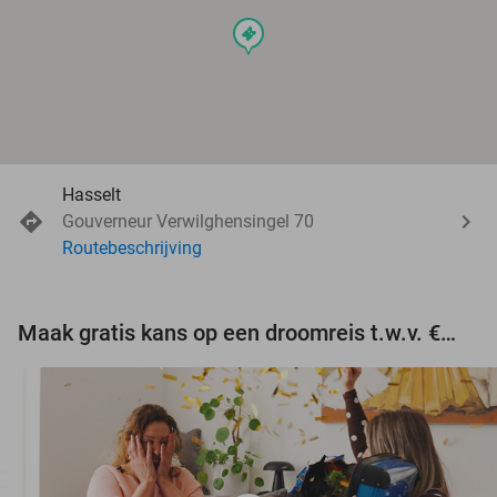
events
Hasselt
Gouverneur Verwilghensingel 70
Routebeschrijving
Maak gratis kans op een droomreis t.w.v. €3.000!