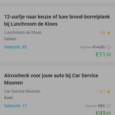
favorite_border
12-uurtje naar keuze of luxe brood-borrelplank
21%
bij Lunchroom de Kloes
Lunchroom de Kloes
9.8
star
Geleen
Verkocht: 65
€14
,50
Regulier
€11
,50
favorite_border
Aircocheck voor jouw auto bij Car Service
44%
Moonen
Car Service Moonen
9.7
star
Beek
Verkocht: 17
€89
Regulier
€49
,95