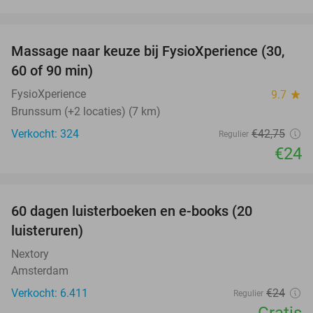
favorite_border
Massage naar keuze bij FysioXperience (30,
44%
60 of 90 min)
FysioXperience
9.7
star
Brunssum (+2 locaties) (7 km)
Verkocht: 324
€42
,75
Regulier
€24
favorite_border
100%
60 dagen luisterboeken en e-books (20
luisteruren)
Nextory
Amsterdam
Verkocht: 6.411
€24
Regulier