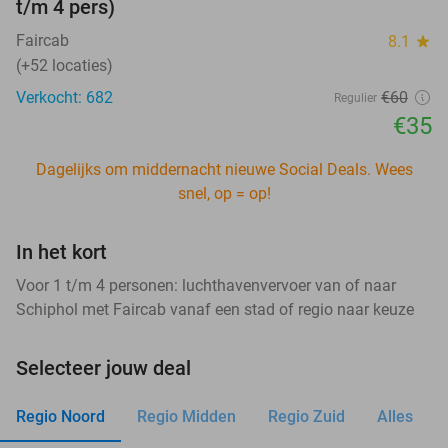
t/m 4 pers)
Faircab
8.1
star
(+52 locaties)
Verkocht: 682
€60
Regulier
€35
Dagelijks om middernacht nieuwe Social Deals. Wees
snel, op = op!
In het kort
Voor 1 t/m 4 personen: luchthavenvervoer van of naar
Schiphol met Faircab vanaf een stad of regio naar keuze
Selecteer jouw deal
Regio Noord
Regio Midden
Regio Zuid
Alles