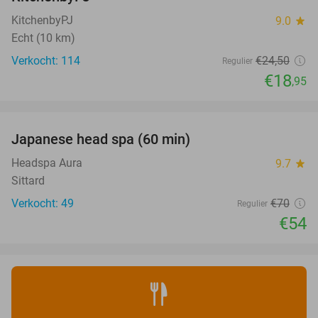
KitchenbyPJ
9.0
star
Echt (10 km)
Verkocht: 114
€24
,50
Regulier
€18
,95
favorite_border
Japanese head spa (60 min)
23%
Headspa Aura
9.7
star
Sittard
Verkocht: 49
€70
Regulier
€54