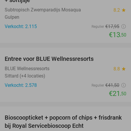
Subtropisch Zwemparadijs Mosaqua
8.2
star
Gulpen
Verkocht: 2.115
€17
,95
Regulier
€13
,50
favorite_border
Entree voor BLUE Wellnessresorts
48%
BLUE Wellnessresorts
8.8
star
Sittard (+4 locaties)
Verkocht: 2.578
€41
,50
Regulier
€21
,50
favorite_border
Bioscoopticket + popcorn of chips + frisdrank
34%
bij Royal Servicebioscoop Echt