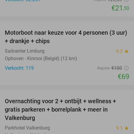
€21
,50
favorite_border
Motorboot naar keuze voor 4 personen (3 uur)
31%
+ drankje + chips
Sailcenter Limburg
9.2
star
Ophoven - Kinrooi (België) (12 km)
Verkocht: 119
€100
Regulier
€69
favorite_border
Overnachting voor 2 + ontbijt + wellness +
33%
gratis parkeren + borrelplank + meer in
Valkenburg
Parkhotel Valkenburg
9.1
star