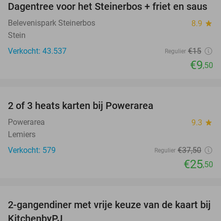
Dagentree voor het Steinerbos + friet en saus
37%
Belevenispark Steinerbos
8.9
star
Stein
Verkocht: 43.537
€15
Regulier
€9
,50
favorite_border
2 of 3 heats karten bij Powerarea
32%
Powerarea
9.3
star
Lemiers
Verkocht: 579
€37
,50
Regulier
€25
,50
favorite_border
2-gangendiner met vrije keuze van de kaart bij
23%
KitchenbyPJ