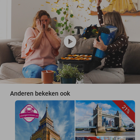
play_circle
Anderen bekeken ook
21%