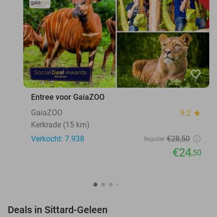
favorite_border
Entree voor GaiaZOO
GaiaZOO
9.2
star
Kerkrade (15 km)
Verkocht: 7.938
€28
,50
Regulier
€24
,50
favorite_border
Deals in Sittard-Geleen