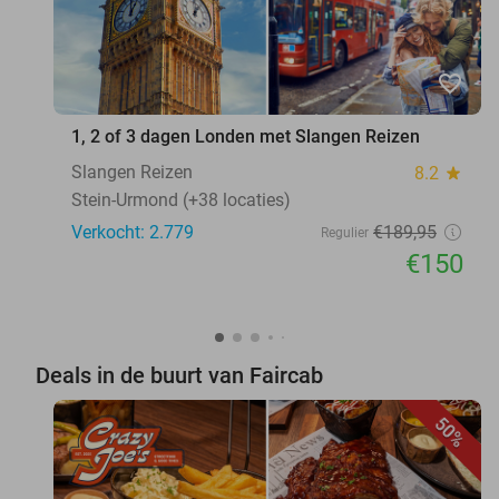
favorite_border
1, 2 of 3 dagen Londen met Slangen Reizen
Slangen Reizen
8.2
star
Stein-Urmond (+38 locaties)
Verkocht: 2.779
€189
,95
Regulier
€150
Deals in de buurt van Faircab
50%