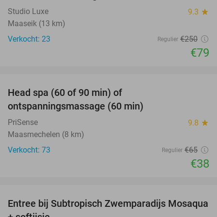
Studio Luxe
9.3
star
Maaseik (13 km)
Verkocht: 23
€250
Regulier
€79
favorite_border
Head spa (60 of 90 min) of
42%
ontspanningsmassage (60 min)
PriSense
9.8
star
Maasmechelen (8 km)
Verkocht: 73
€65
Regulier
€38
favorite_border
Entree bij Subtropisch Zwemparadijs Mosaqua
25%
+ softijsje