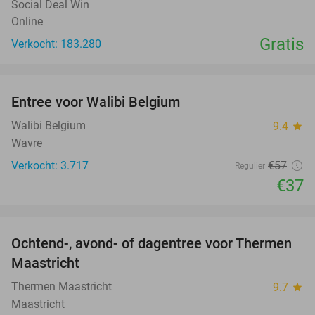
Social Deal Win
Online
Gratis
Verkocht: 183.280
favorite_border
Entree voor Walibi Belgium
35%
Walibi Belgium
9.4
star
Wavre
Verkocht: 3.717
€57
Regulier
€37
favorite_border
Ochtend-, avond- of dagentree voor Thermen
25%
Maastricht
Thermen Maastricht
9.7
star
Maastricht