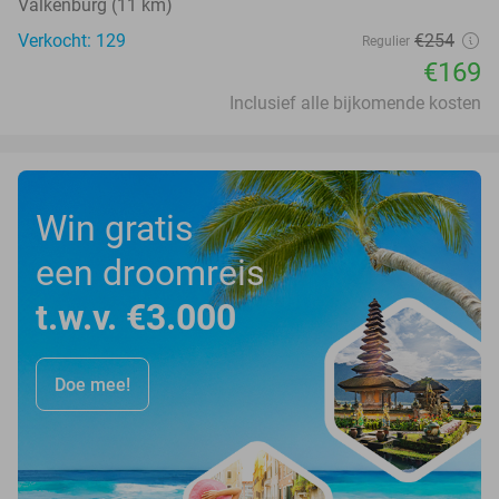
Valkenburg (11 km)
Verkocht: 129
€254
Regulier
€169
Inclusief alle bijkomende kosten
Win gratis
een droomreis
t.w.v. €3.000
Doe mee!