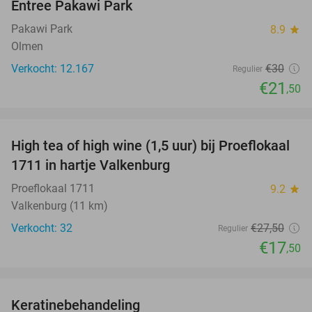
Entree Pakawi Park
28%
Pakawi Park
8.9
star
Olmen
Verkocht: 12.167
€30
Regulier
€21
,50
favorite_border
High tea of high wine (1,5 uur) bij Proeflokaal
36%
1711 in hartje Valkenburg
Proeflokaal 1711
9.2
star
Valkenburg (11 km)
Verkocht: 32
€27
,50
Regulier
€17
,50
favorite_border
Keratinebehandeling
68%