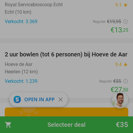
Royal Servicebioscoop Echt
9.1
star
Echt (10 km)
Verkocht: 3.369
€19
,95
Regulier
€13
,25
favorite_border
2 uur bowlen (tot 6 personen) bij Hoeve de Aar
50%
Hoeve de Aar
9.4
star
Heerlen (12 km)
Verkocht: 1.239
€55
Regulier
€27
,50
close
OPEN IN APP
Ontdek de leukste
€35
shopping_cart
Selecteer deal