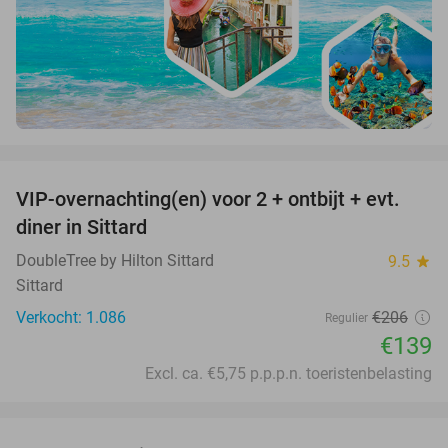
favorite_border
VIP-overnachting(en) voor 2 + ontbijt + evt.
33%
diner in Sittard
DoubleTree by Hilton Sittard
9.5
star
Sittard
Verkocht: 1.086
€206
Regulier
€139
Excl. ca. €5,75 p.p.p.n. toeristenbelasting
favorite_border