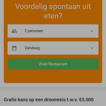
Voordelig spontaan uit
eten?
Zoek Restaurant
favorite_border
Gratis kans op een droomreis t.w.v. €3.000