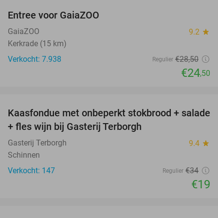
Entree voor GaiaZOO
14%
GaiaZOO
9.2
star
Kerkrade (15 km)
Verkocht: 7.938
€28
,50
Regulier
€24
,50
favorite_border
Kaasfondue met onbeperkt stokbrood + salade
44%
+ fles wijn bij Gasterij Terborgh
Gasterij Terborgh
9.4
star
Schinnen
Verkocht: 147
€34
Regulier
€19
favorite_border