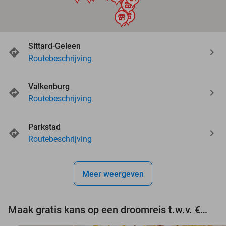
store
store
store
store
store
store
store
Sittard-Geleen
Routebeschrijving
Valkenburg
Routebeschrijving
Parkstad
Routebeschrijving
Meer weergeven
Maak gratis kans op een droomreis t.w.v. €3.000!