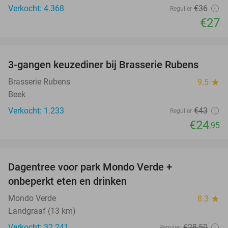
Verkocht: 4.368
€36
Regulier
€27
favorite_border
3-gangen keuzediner bij Brasserie Rubens
42%
Brasserie Rubens
9.5
star
Beek
Verkocht: 1.233
€43
Regulier
€24
,95
favorite_border
Dagentree voor park Mondo Verde +
25%
onbeperkt eten en drinken
Mondo Verde
8.3
star
Landgraaf (13 km)
Verkocht: 32.241
€28
,50
Regulier