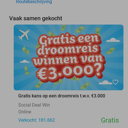
Routebeschrijving
Vaak samen gekocht
favorite_border
Gratis kans op een droomreis t.w.v. €3.000
Social Deal Win
Online
Gratis
Verkocht: 181.662