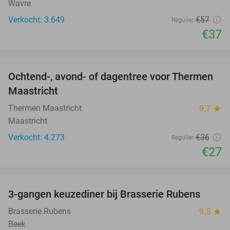
Wavre
Verkocht: 3.649
€57
Regulier
€37
favorite_border
Ochtend-, avond- of dagentree voor Thermen
25%
Maastricht
Thermen Maastricht
9.7
star
Maastricht
Verkocht: 4.273
€36
Regulier
€27
favorite_border
3-gangen keuzediner bij Brasserie Rubens
42%
Brasserie Rubens
9.5
star
Beek