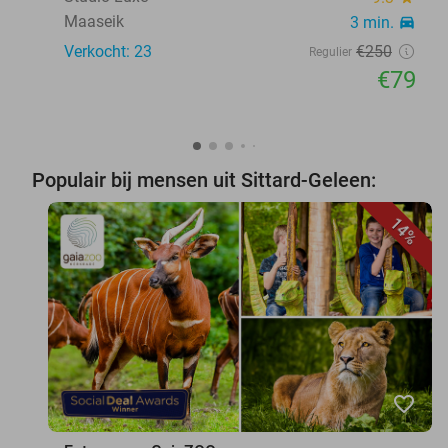
Maaseik
3 min.
directions_car
Verkocht: 23
€250
Regulier
€79
Populair bij mensen uit Sittard-Geleen:
14%
favorite_border