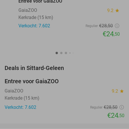
Entree voor GaiaZOO
GaiaZOO
9.2
star
Kerkrade (15 km)
Verkocht: 7.602
€28
,50
Regulier
€24
,50
favorite_border
Deals in Sittard-Geleen
Entree voor GaiaZOO
14%
GaiaZOO
9.2
star
Kerkrade (15 km)
Verkocht: 7.602
€28
,50
Regulier
€24
,50
favorite_border