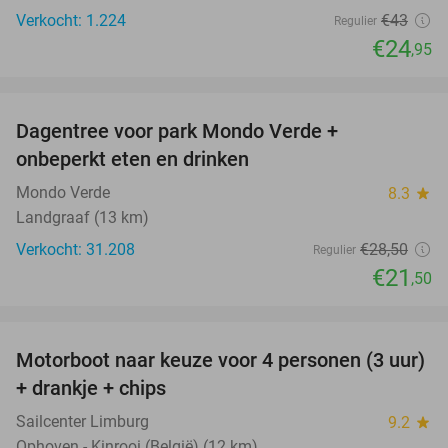
Verkocht: 1.224
€43
Regulier
€24
,95
favorite_border
Dagentree voor park Mondo Verde +
25%
onbeperkt eten en drinken
Mondo Verde
8.3
star
Landgraaf (13 km)
Verkocht: 31.208
€28
,50
Regulier
€21
,50
favorite_border
Motorboot naar keuze voor 4 personen (3 uur)
31%
+ drankje + chips
Sailcenter Limburg
9.2
star
Ophoven - Kinrooi (België) (12 km)