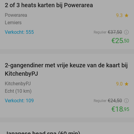
2 of 3 heats karten bij Powerarea
32%
Powerarea
9.3
star
Lemiers
Verkocht: 555
€37
,50
Regulier
€25
,50
favorite_border
2-gangendiner met vrije keuze van de kaart bij
23%
KitchenbyPJ
KitchenbyPJ
9.0
star
Echt (10 km)
Verkocht: 109
€24
,50
Regulier
€18
,95
favorite_border
Japanese head spa (60 min)