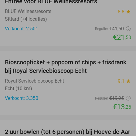
Entree voor BLUE Wellnessresorts
48%
BLUE Wellnessresorts
8.8
star
Sittard (+4 locaties)
Verkocht: 2.501
€41
,50
Regulier
€21
,50
favorite_border
Bioscoopticket + popcorn of chips + frisdrank
34%
bij Royal Servicebioscoop Echt
Royal Servicebioscoop Echt
9.1
star
Echt (10 km)
Verkocht: 3.350
€19
,95
Regulier
€13
,25
favorite_border
2 uur bowlen (tot 6 personen) bij Hoeve de Aar
50%