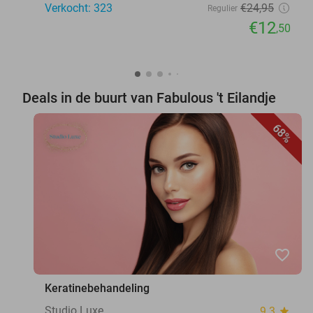
Verkocht: 323
€24
,95
Regulier
€12
,50
Deals in de buurt van Fabulous 't Eilandje
68%
favorite_border
Keratinebehandeling
Studio Luxe
9.3
star