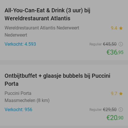
All-You-Can-Eat & Drink (3 uur) bij
19%
Wereldrestaurant Atlantis
Wereldrestaurant Atlantis Nederweert
9.4
star
Nederweert
Verkocht: 4.593
€45
,50
Regulier
€36
,95
favorite_border
Ontbijtbuffet + glaasje bubbels bij Puccini
29%
Porta
Puccini Porta
9.7
star
Maasmechelen (8 km)
Verkocht: 956
€29
,50
Regulier
€20
,90
favorite_border