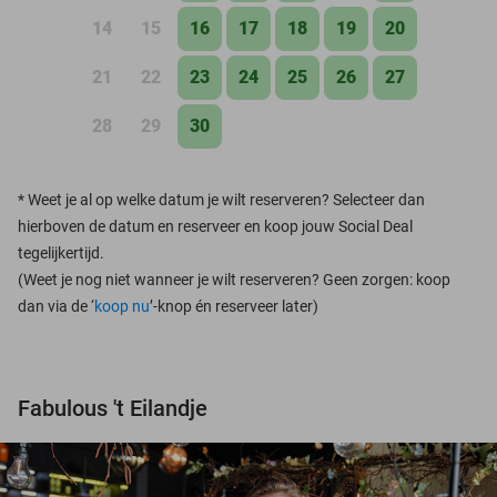
14
15
16
17
18
19
20
21
22
23
24
25
26
27
28
29
30
*
Weet je al op welke datum je wilt reserveren? Selecteer dan
hierboven de datum en reserveer en koop jouw Social Deal
tegelijkertijd.
(Weet je nog niet wanneer je wilt reserveren? Geen zorgen: koop
dan via de ‘
koop nu
’-knop én reserveer later)
Fabulous 't Eilandje