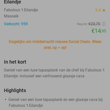
Eilandje
Fabulous 't Eilandje
9.4
star
Maaseik
Verkocht: 959
€20
,75
Regulier
€14
,95
Dagelijks om middernacht nieuwe Social Deals. Wees
snel, op = op!
In het kort
Geniet van een luxe tapasplank van de chef bij Fabulous 't
Eilandje: inclusief een verfrissend glaasje cava
Highlights
Geniet van een luxe tapasplank en een glaasje cava bij
Fabulous 't Eilandje