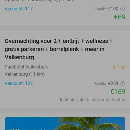
Verkocht: 117
€100
Regulier
€69
favorite_border
Overnachting voor 2 + ontbijt + wellness +
33%
gratis parkeren + borrelplank + meer in
Valkenburg
Parkhotel Valkenburg
9.1
star
Valkenburg (11 km)
Verkocht: 127
€254
Regulier
€169
Inclusief alle bijkomende kosten