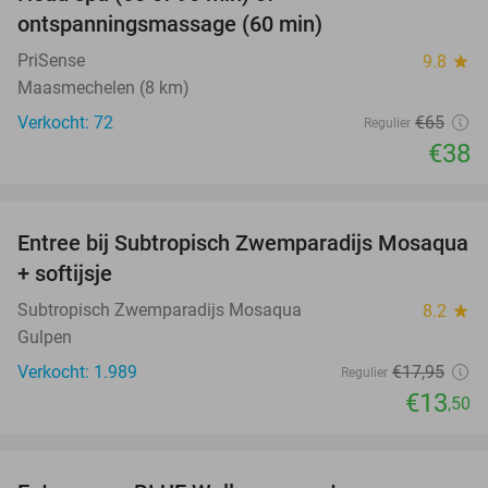
42%
ontspanningsmassage (60 min)
PriSense
9.8
star
Maasmechelen (8 km)
Verkocht: 72
€65
Regulier
€38
favorite_border
Entree bij Subtropisch Zwemparadijs Mosaqua
25%
+ softijsje
Subtropisch Zwemparadijs Mosaqua
8.2
star
Gulpen
Verkocht: 1.989
€17
,95
Regulier
€13
,50
favorite_border