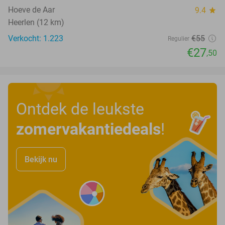
Hoeve de Aar
9.4
star
Heerlen (12 km)
Verkocht: 1.223
€55
Regulier
€27
,50
Ontdek de leukste
zomervakantiedeals
!
Bekijk nu