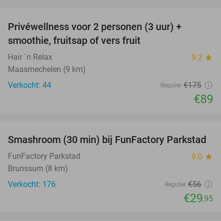
favorite_border
Privéwellness voor 2 personen (3 uur) +
49%
smoothie, fruitsap of vers fruit
Hair ´n Relax
9.2
star
Maasmechelen (9 km)
Verkocht: 44
€175
Regulier
€89
favorite_border
Smashroom (30 min) bij FunFactory Parkstad
47%
FunFactory Parkstad
9.0
star
Brunssum (8 km)
Verkocht: 176
€56
Regulier
€29
,95
favorite_border