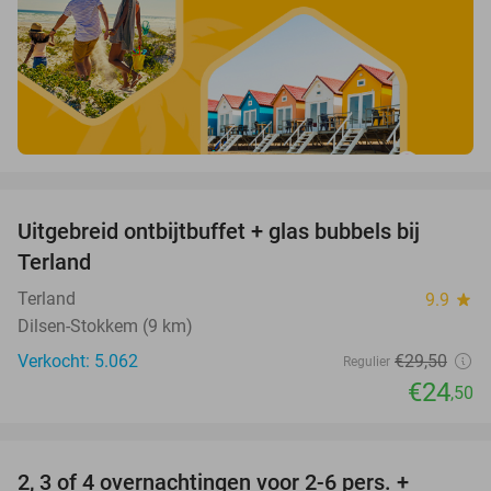
favorite_border
Uitgebreid ontbijtbuffet + glas bubbels bij
17%
Terland
Terland
9.9
star
Dilsen-Stokkem (9 km)
Verkocht: 5.062
€29
,50
Regulier
€24
,50
favorite_border
2, 3 of 4 overnachtingen voor 2-6 pers. +
55%