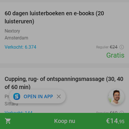
100%
60 dagen luisterboeken en e-books (20
luisteruren)
Nextory
Amsterdam
Verkocht: 6.374
€24
Regulier
Gratis
favorite_border
Cupping, rug- of ontspanningsmassage (30, 40
60%
of 60 min)
close
OPEN IN APP
Praktijk You Sound
10.0
star
Sittard
Verkocht: 144
€60
Regulier
€14
€24
shopping_cart
Koop nu
,95