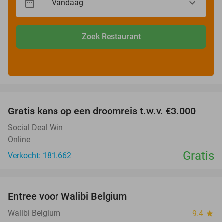
Zoek Restaurant
favorite_border
Gratis kans op een droomreis t.w.v. €3.000
Social Deal Win
Online
Gratis
Verkocht: 181.662
favorite_border
Entree voor Walibi Belgium
35%
Walibi Belgium
9.4
star