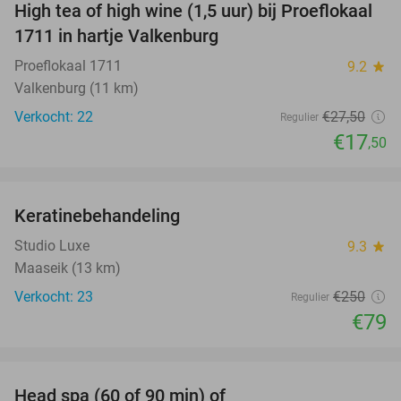
High tea of high wine (1,5 uur) bij Proeflokaal
36%
1711 in hartje Valkenburg
Proeflokaal 1711
9.2
star
Valkenburg (11 km)
Verkocht: 22
€27
,50
Regulier
€17
,50
favorite_border
Keratinebehandeling
68%
Studio Luxe
9.3
star
Maaseik (13 km)
Verkocht: 23
€250
Regulier
€79
favorite_border
Head spa (60 of 90 min) of