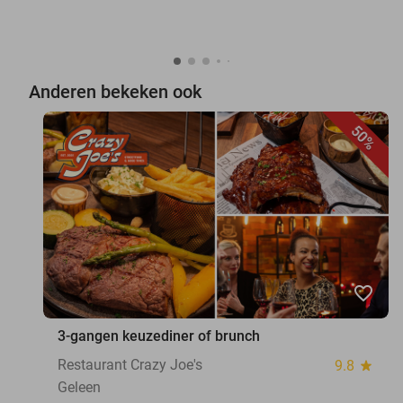
Anderen bekeken ook
50%
favorite_border
3-gangen keuzediner of brunch
Restaurant Crazy Joe's
9.8
star
Geleen