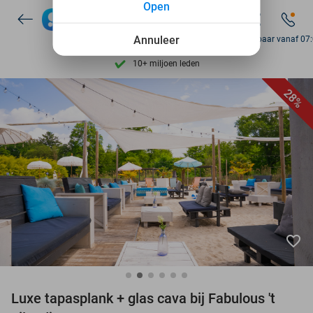
Open
7 dagen per week beschikbaar
10+ miljoen leden
Annuleer
Bereikbaar vanaf 07
9,4
op basis van
205.790 reviews
Ontdek 15.000+ deals
28%
7 dagen per week beschikbaar
10+ miljoen leden
favorite_border
Luxe tapasplank + glas cava bij Fabulous 't