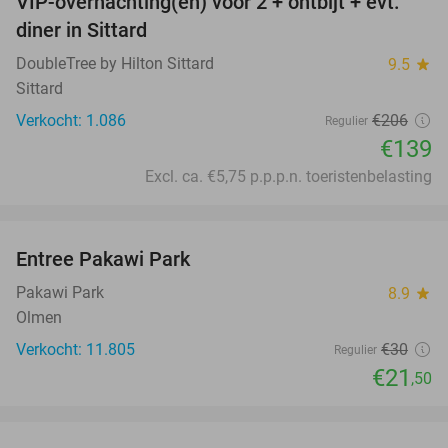
VIP-overnachting(en) voor 2 + ontbijt + evt.
33%
diner in Sittard
DoubleTree by Hilton Sittard
9.5
star
Sittard
Verkocht: 1.086
€206
Regulier
€139
Excl. ca. €5,75 p.p.p.n. toeristenbelasting
favorite_border
Entree Pakawi Park
28%
Pakawi Park
8.9
star
Olmen
Verkocht: 11.805
€30
Regulier
€21
,50
favorite_border