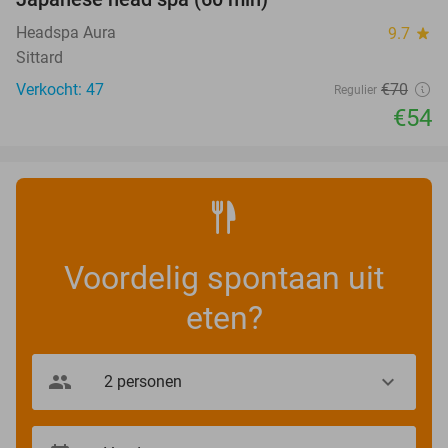
23%
Headspa Aura
9.7
star
Sittard
Verkocht: 47
€70
Regulier
€54
Voordelig spontaan uit
eten?