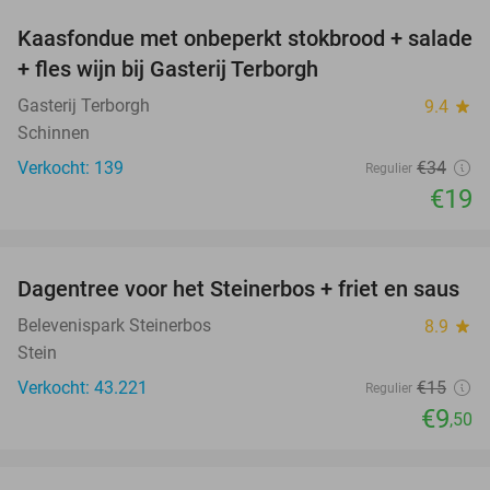
Kaasfondue met onbeperkt stokbrood + salade
44%
+ fles wijn bij Gasterij Terborgh
Gasterij Terborgh
9.4
star
Schinnen
Verkocht: 139
€34
Regulier
€19
favorite_border
Dagentree voor het Steinerbos + friet en saus
37%
Belevenispark Steinerbos
8.9
star
Stein
Verkocht: 43.221
€15
Regulier
€9
,50
favorite_border