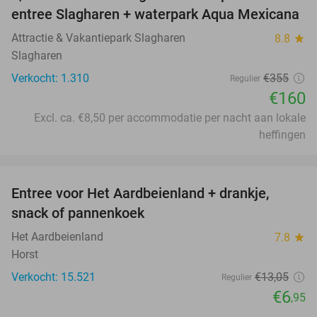
entree Slagharen + waterpark Aqua Mexicana
Attractie & Vakantiepark Slagharen
8.8
star
Slagharen
Verkocht: 1.310
€355
Regulier
€160
Excl. ca. €8,50 per accommodatie per nacht aan lokale
heffingen
favorite_border
Entree voor Het Aardbeienland + drankje,
47%
snack of pannenkoek
Het Aardbeienland
7.8
star
Horst
Verkocht: 15.521
€13
,05
Regulier
€6
,95