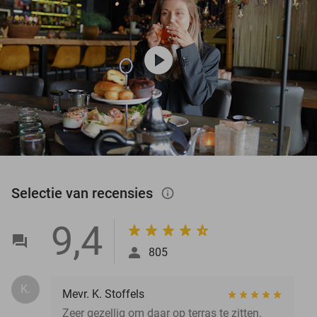
play_circle
Selectie van recensies
info_outlined
9,4
805
K.
Mevr. K. Stoffels
Zeer gezellig om daar op terras te zitten.